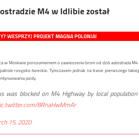
ostradzie M4 w Idlibie został
MY? WESPRZYJ PROJEKT MAGNA POLONIA!
arca w Moskwie porozumieniem o zawieszeniu broni od dziś autostrada M4
 patrole rosyjsko-tureckie. Tymczasem jednak na trasie pierwszego takie
kontynuowania jazdy.
s was blocked on M4 Highway by local population
ic.twitter.com/8RnaHwMmAr
ch 15, 2020