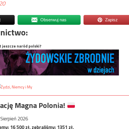
20
t
Obserwuj nas
Zapisz
nictwo:
t jeszcze naród polski?
ację Magna Polonia!
Sierpień 2026
jemy:
16 500
zł, zebraliśmy:
1351
zł.