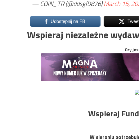
— COIN_TR (@ddsgf9876)
March 15, 20
Udostępnij na FB
Twee
Wspieraj niezależne wydaw
Czy jes
Wspieraj Fund
W sierpniu potrzebu