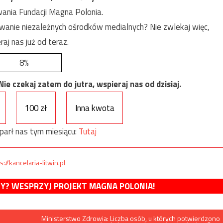
ania Fundacji Magna Polonia.
anie niezależnych ośrodków medialnych? Nie zwlekaj więc,
raj nas już od teraz.
8%
e czekaj zatem do jutra, wspieraj nas od dzisiaj.
100 zł
Inna kwota
parł nas tym miesiącu:
Tutaj
s://kancelaria-litwin.pl
MY? WESPRZYJ PROJEKT MAGNA POLONIA!
Ministerstwo Zdrowia: Liczba osób, u których potwierdzono