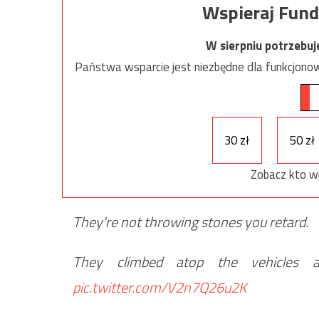
Wspieraj Fund
W sierpniu potrzebu
Państwa wsparcie jest niezbędne dla funkcjonow
30 zł
50 zł
Zobacz kto w
They're not throwing stones you retard.
They climbed atop the vehicles
pic.twitter.com/V2n7Q26u2K