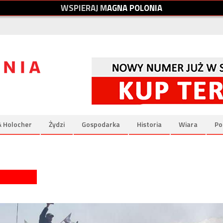
W
S
P
I
E
R
A
J
M
A
G
N
A
P
O
L
O
N
I
A
& Holocher
Żydzi
Gospodarka
Historia
Wiara
Po