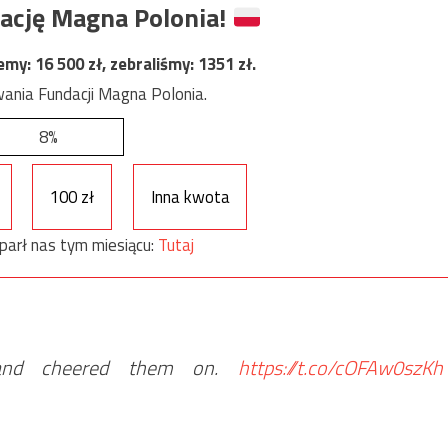
ację Magna Polonia!
jemy:
16 500
zł, zebraliśmy:
1351
zł.
ania Fundacji Magna Polonia.
8%
100 zł
Inna kwota
parł nas tym miesiącu:
Tutaj
 and cheered them on.
https://t.co/cOFAw0szKh