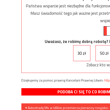
Państwa wsparcie jest niezbędne dla funkcjonow
Masz świadomość tego jak ważne jest przetrw
wspie
Uważasz, że robimy dobrą robotę? Ni
30 zł
50 zł
Zobacz kto w
Dziękujemy za pomoc prawną Kancelarii Prawnej Litwin:
http
PODOBA CI SIĘ TO CO ROBI
Nawigacja
Autostradę M4 w Idlibie przemierza pierwszy rosyjsko-