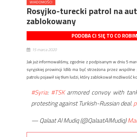
WIADOMOŚCI
Rosyjko-turecki patrol na aut
zablokowany
PODOBA CI SIĘ TO CO ROBI
15 marca 2020
Jak już informowaliśmy, zgodnie z podpisanym w dniu 5 m
syryjskiej prowincji Idlib ma być strzeżona przez wspólne
patrolu pojawił się tłum ludzi, który zablokował możliwość 
#Syria
:
#TSK
armored convoy with tank
protesting against Turkish-Russian deal.
p
— Qalaat Al Mudiq (@QalaatAlMudiq)
Mar