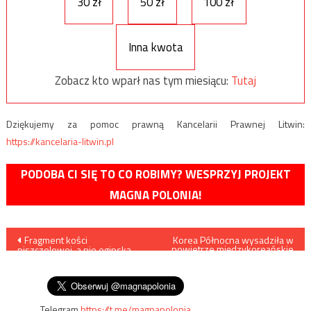
30 zł
50 zł
100 zł
Inna kwota
Zobacz kto wparł nas tym miesiącu:
Tutaj
Dziękujemy za pomoc prawną Kancelarii Prawnej Litwin:
https://kancelaria-litwin.pl
PODOBA CI SIĘ TO CO ROBIMY? WESPRZYJ PROJEKT
MAGNA POLONIA!
Nawigacja
Fragment kości
Korea Północna wysadziła w
powietrze międzykoreańskie
piszczelowej, a nie egipską
biuro łącznikowe
wpisu
mumię odkryto w czasie
remontu szkoły w Lublinie
Telegram
https://t.me/magnapolonia