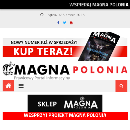
W
S
P
I
E
R
A
J
M
A
G
N
A
P
O
L
O
N
I
A
Piątek, 07 Sierpnia 2026
WESPRZYJ PROJEKT MAGNA POLONIA