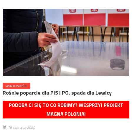
WIADOMOŚCI
Rośnie poparcie dla PiS i PO, spada dla Lewicy
PODOBA CI SIĘ TO CO ROBIMY? WESPRZYJ PROJEKT
MAGNA POLONIA!
16 czerwca 2020