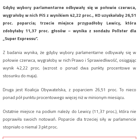
Gdyby wybory parlamentarne odbywały się w połowie czerwca,
wygrałoby w nich PiS z wynikiem 42,22 proc., KO uzyskałaby 26,51
proc. poparcia; trzecie miejsce przypadłoby Lewicy, która
zdobyłaby 11,37 proc. głosów – wynika z sondażu Pollster dla
„Super Expressu”.
Z badania wynika, że gdyby wybory parlamentarne odbywały się w
połowie czerwca, wygrałoby w nich Prawo i Sprawiedliwość, osiągając
wynik 42,22 proc. (wzrost o ponad dwa punkty procentowe w
stosunku do maja).
Druga jest Koalicja Obywatelska, z poparciem 26,51 proc. To nieco
ponad pół punktu procentowego więcej niż w minionym miesiącu.
Ostatnie miejsce na podium należy do Lewicy (11,37 proc.), która nie
poprawiła swoich notowań. Poparcie dla trzeciej siły w parlamencie
stopniało o niemal 3 pkt proc.