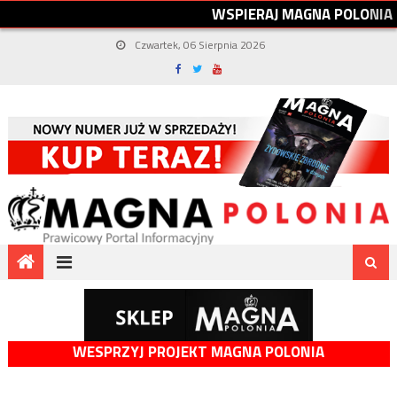
W
S
P
I
E
R
A
J
M
A
G
N
A
P
O
L
O
N
I
A
Czwartek, 06 Sierpnia 2026
WESPRZYJ PROJEKT MAGNA POLONIA