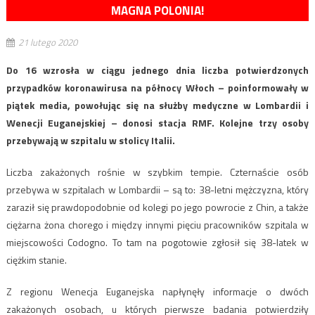
MAGNA POLONIA!
21 lutego 2020
Do 16 wzrosła w ciągu jednego dnia liczba potwierdzonych
przypadków koronawirusa na północy Włoch – poinformowały w
piątek media, powołując się na służby medyczne w Lombardii i
Wenecji Euganejskiej – donosi stacja RMF. Kolejne trzy osoby
przebywają w szpitalu w stolicy Italii.
Liczba zakażonych rośnie w szybkim tempie. Czternaście osób
przebywa w szpitalach w Lombardii – są to: 38-letni mężczyzna, który
zaraził się prawdopodobnie od kolegi po jego powrocie z Chin, a także
ciężarna żona chorego i między innymi pięciu pracowników szpitala w
miejscowości Codogno. To tam na pogotowie zgłosił się 38-latek w
ciężkim stanie.
Z regionu Wenecja Euganejska napłynęły informacje o dwóch
zakażonych osobach, u których pierwsze badania potwierdziły