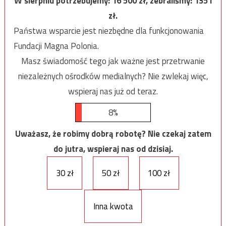
W sierpniu potrzebujemy:
16 500
zł, zebraliśmy:
1351
zł.
Państwa wsparcie jest niezbędne dla funkcjonowania
Fundacji Magna Polonia.
Masz świadomość tego jak ważne jest przetrwanie
niezależnych ośrodków medialnych? Nie zwlekaj więc,
wspieraj nas już od teraz.
8%
Uważasz, że robimy dobrą robotę? Nie czekaj zatem
do jutra, wspieraj nas od dzisiaj.
30 zł
50 zł
100 zł
Inna kwota