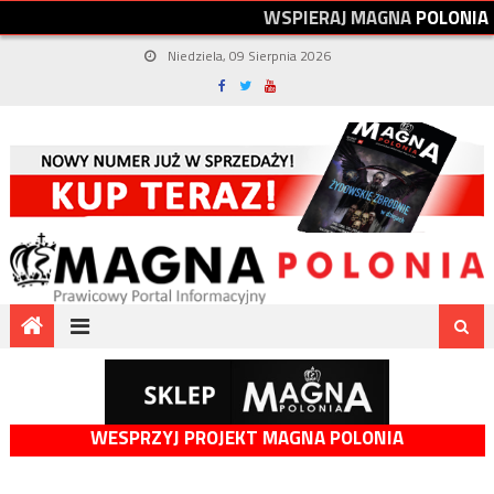
W
S
P
I
E
R
A
J
M
A
G
N
A
P
O
L
O
N
I
A
Niedziela, 09 Sierpnia 2026
WESPRZYJ PROJEKT MAGNA POLONIA