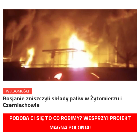
WIADOMOŚCI
Rosjanie zniszczyli składy paliw w Żytomierzu i
Czerniachowie
PODOBA CI SIĘ TO CO ROBIMY? WESPRZYJ PROJEKT
MAGNA POLONIA!