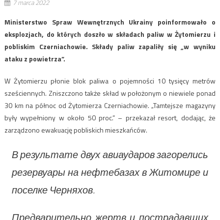
7 marca 2022
Ministerstwo Spraw Wewnętrznych Ukrainy poinformowało o
eksplozjach, do których doszło w składach paliw w Żytomierzu i
pobliskim Czerniachowie. Składy paliw zapaliły się „w wyniku
ataku z powietrza”.
W Żytomierzu płonie blok paliwa o pojemności 10 tysięcy metrów
sześciennych. Zniszczono także skład w położonym o niewiele ponad
30 km na północ od Żytomierza Czerniachowie. „Tamtejsze magazyny
były wypełniony w około 50 proc.” – przekazał resort, dodając, że
zarządzono ewakuację pobliskich mieszkańców.
В результате двух авиаударов загорелись
резервуары на нефтебазах в Житомире и
поселке Черняхов.
Предварительно жертв и пострадавших