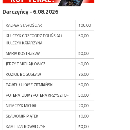
Darczyńcy - 6.08.2026
KACPER STAROŚCIAK
100,00
KULCZYK GRZEGORZ POLIŃSKA i
50,00
KULCZYK KATARZYNA
MARIA KOSTRZEWA
50,00
JERZY T MICHAJŁOWICZ
50,00
KOZIOŁ BOGUSŁAW
35,00
PAWEŁ ŁUKASZ ZIEMIAŃSKI
50,00
POTERA LIDIA i POTERA KRZYSZTOF
50,00
NIEMCZYK MICHAŁ
20,00
SŁAWOMIR PIĄTEK
10,00
KAMIL JAN KOWALCZYK
50,00