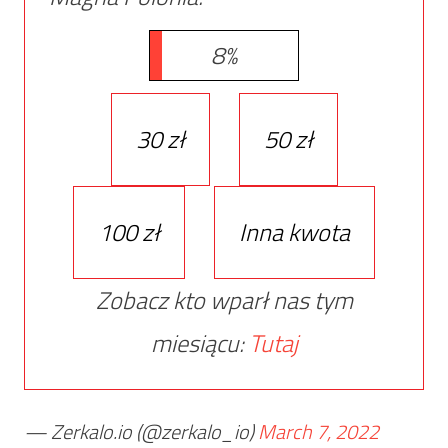
8%
30 zł
50 zł
100 zł
Inna kwota
Zobacz kto wparł nas tym
miesiącu:
Tutaj
— Zerkalo.io (@zerkalo_io)
March 7, 2022