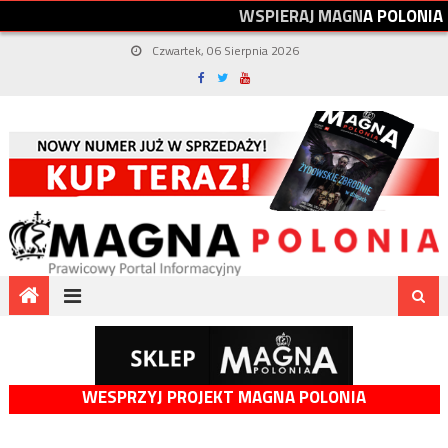
W
S
P
I
E
R
A
J
M
A
G
N
A
P
O
L
O
N
I
A
Czwartek, 06 Sierpnia 2026
WESPRZYJ PROJEKT MAGNA POLONIA