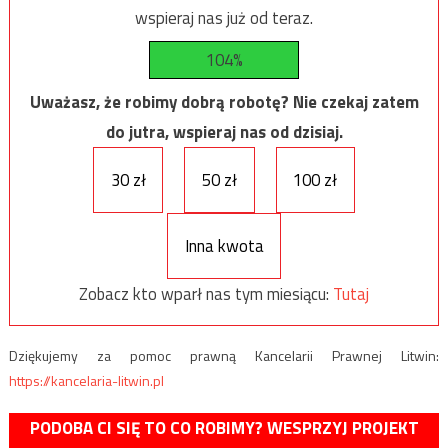
wspieraj nas już od teraz.
104%
Uważasz, że robimy dobrą robotę? Nie czekaj zatem
do jutra, wspieraj nas od dzisiaj.
30 zł
50 zł
100 zł
Inna kwota
Zobacz kto wparł nas tym miesiącu:
Tutaj
Dziękujemy za pomoc prawną Kancelarii Prawnej Litwin:
https://kancelaria-litwin.pl
PODOBA CI SIĘ TO CO ROBIMY? WESPRZYJ PROJEKT