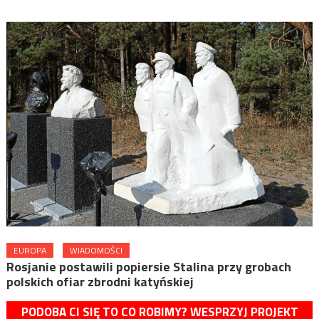
EUROPA
WIADOMOŚCI
Rosjanie postawili popiersie Stalina przy grobach
polskich ofiar zbrodni katyńskiej
PODOBA CI SIĘ TO CO ROBIMY? WESPRZYJ PROJEKT