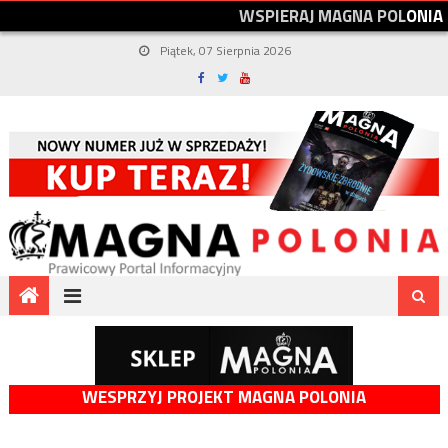
W
S
P
I
E
R
A
J
M
A
G
N
A
P
O
L
O
N
I
A
Piątek, 07 Sierpnia 2026
WESPRZYJ PROJEKT MAGNA POLONIA