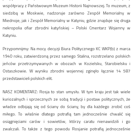
współpracy z Państwowym Muzeum Historii Najnowszej. To muzeum, z
siedzibą w Moskwie, nadzoruje zarówno Zespół Memorialny w
Miednoje, jak i Zespół Memorialny w Katyniu, gdzie znajduje się druga
nekropolia ofiar zbrodni katyńskiej – Polski Cmentarz Wojenny w
Katyniu.
Przypomnijmy: Na mocy decyzji Biura Politycznego KC WKP(b) z marca
1940 roku, zatwierdzoną przez samego Stalina, rozstrzelano polskich
jeńców przetrzymywanych w obozach w Kozielsku, Starobielsku i
Ostaszkowie. W wyniku zbrodni wojennej zginęło łącznie 14 587
przedstawicieli polskich elit.
NASZ KOMENTARZ: Rosja to stan umysłu. W tym kraju jest tak wiele
kuriozalnych i sprzecznych ze sobą tradycji i postaw politycznych, że
władze odbijają się od ściany do ściany, by dla każdego zrobić coś
miłego. To właśnie dlatego potrafią tam jednocześnie chwalić się
osiągnięciami carów i sowietów, którzy caratu nienawidzili i go
zwalczali. To także z tego powodu Rosjanie potrafią jednocześnie