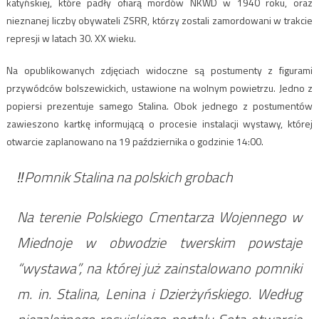
katyńskiej, które padły ofiarą mordów NKWD w 1940 roku, oraz
nieznanej liczby obywateli ZSRR, którzy zostali zamordowani w trakcie
represji w latach 30. XX wieku.
Na opublikowanych zdjęciach widoczne są postumenty z figurami
przywódców bolszewickich, ustawione na wolnym powietrzu. Jedno z
popiersi prezentuje samego Stalina. Obok jednego z postumentów
zawieszono kartkę informującą o procesie instalacji wystawy, której
otwarcie zaplanowano na 19 października o godzinie 14:00.
‼️Pomnik Stalina na polskich grobach
Na terenie Polskiego Cmentarza Wojennego w
Miednoje w obwodzie twerskim powstaje
“wystawa”, na której już zainstalowano pomniki
m. in. Stalina, Lenina i Dzierżyńskiego. Według