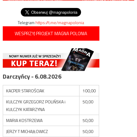
wyników śledztwa w sprawie
afera Dogrumowej
wpisu
rakiety z Przewodowa
Telegram
https://t.me/magnapolonia
WESPRZYJ PROJEKT MAGNA POLONIA
Darczyńcy - 6.08.2026
KACPER STAROŚCIAK
100,00
KULCZYK GRZEGORZ POLIŃSKA i
50,00
KULCZYK KATARZYNA
MARIA KOSTRZEWA
50,00
JERZY T MICHAJŁOWICZ
50,00