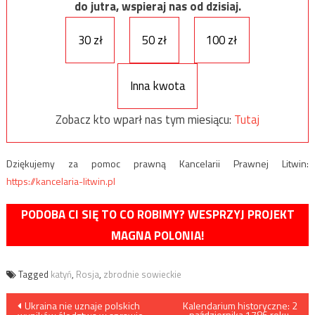
do jutra, wspieraj nas od dzisiaj.
30 zł
50 zł
100 zł
Inna kwota
Zobacz kto wparł nas tym miesiącu:
Tutaj
Dziękujemy za pomoc prawną Kancelarii Prawnej Litwin:
https://kancelaria-litwin.pl
PODOBA CI SIĘ TO CO ROBIMY? WESPRZYJ PROJEKT
MAGNA POLONIA!
Tagged
katyń
,
Rosja
,
zbrodnie sowieckie
Nawigacja
Ukraina nie uznaje polskich
Kalendarium historyczne: 2
października 1786 roku –