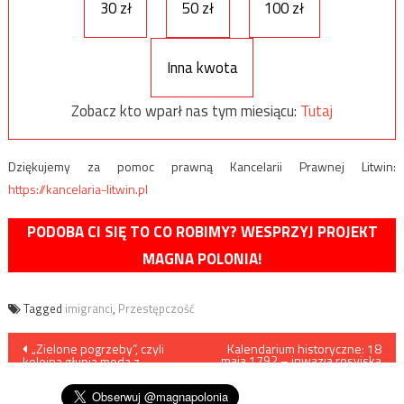
30 zł
50 zł
100 zł
Inna kwota
Zobacz kto wparł nas tym miesiącu:
Tutaj
Dziękujemy za pomoc prawną Kancelarii Prawnej Litwin:
https://kancelaria-litwin.pl
PODOBA CI SIĘ TO CO ROBIMY? WESPRZYJ PROJEKT
MAGNA POLONIA!
Tagged
imigranci
,
Przestępczość
Nawigacja
„Zielone pogrzeby”, czyli
Kalendarium historyczne: 18
maja 1792 – inwazja rosyjska
kolejna głupia moda z
na Polskę
wpisu
Zachodu