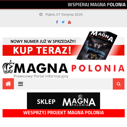
W
S
P
I
E
R
A
J
M
A
G
N
A
P
O
L
O
N
I
A
Piątek, 07 Sierpnia 2026
WESPRZYJ PROJEKT MAGNA POLONIA