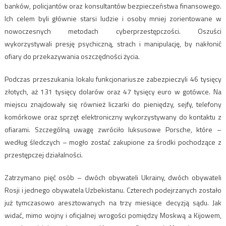
banków, policjantów oraz konsultantów bezpieczeństwa finansowego.
Ich celem byli głównie starsi ludzie i osoby mniej zorientowane w
nowoczesnych metodach cyberprzestępczości. Oszuści
wykorzystywali presję psychiczną, strach i manipulację, by nakłonić
ofiary do przekazywania oszczędności życia.
Podczas przeszukania lokalu funkcjonariusze zabezpieczyli 46 tysięcy
złotych, aż 131 tysięcy dolarów oraz 47 tysięcy euro w gotówce. Na
miejscu znajdowały się również liczarki do pieniędzy, sejfy, telefony
komórkowe oraz sprzęt elektroniczny wykorzystywany do kontaktu z
ofiarami. Szczególną uwagę zwróciło luksusowe Porsche, które –
według śledczych – mogło zostać zakupione za środki pochodzące z
przestępczej działalności.
Zatrzymano pięć osób – dwóch obywateli Ukrainy, dwóch obywateli
Rosji i jednego obywatela Uzbekistanu. Czterech podejrzanych zostało
już tymczasowo aresztowanych na trzy miesiące decyzją sądu. Jak
widać, mimo wojny i oficjalnej wrogości pomiędzy Moskwą a Kijowem,