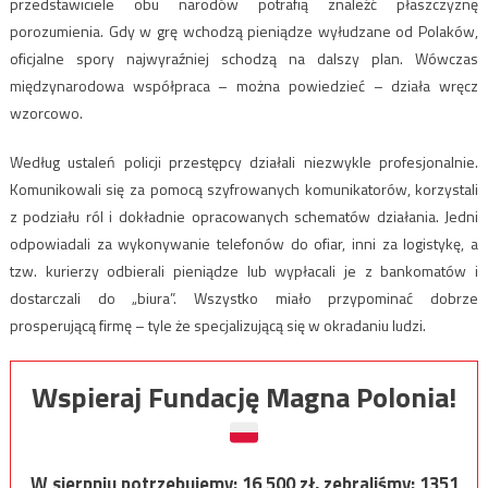
przedstawiciele obu narodów potrafią znaleźć płaszczyznę
porozumienia. Gdy w grę wchodzą pieniądze wyłudzane od Polaków,
oficjalne spory najwyraźniej schodzą na dalszy plan. Wówczas
międzynarodowa współpraca – można powiedzieć – działa wręcz
wzorcowo.
Według ustaleń policji przestępcy działali niezwykle profesjonalnie.
Komunikowali się za pomocą szyfrowanych komunikatorów, korzystali
z podziału ról i dokładnie opracowanych schematów działania. Jedni
odpowiadali za wykonywanie telefonów do ofiar, inni za logistykę, a
tzw. kurierzy odbierali pieniądze lub wypłacali je z bankomatów i
dostarczali do „biura”. Wszystko miało przypominać dobrze
prosperującą firmę – tyle że specjalizującą się w okradaniu ludzi.
Wspieraj Fundację Magna Polonia!
W sierpniu potrzebujemy:
16 500
zł, zebraliśmy:
1351