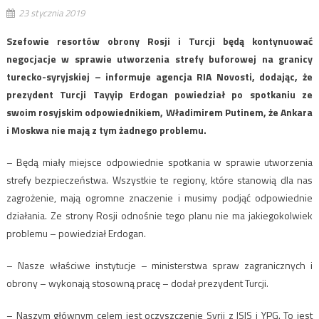
23 stycznia 2019
Szefowie resortów obrony Rosji i Turcji będą kontynuować
negocjacje w sprawie utworzenia strefy buforowej na granicy
turecko-syryjskiej – informuje agencja RIA Novosti, dodając, że
prezydent Turcji Tayyip Erdogan powiedział po spotkaniu ze
swoim rosyjskim odpowiednikiem, Władimirem Putinem, że Ankara
i Moskwa nie mają z tym żadnego problemu.
– Będą miały miejsce odpowiednie spotkania w sprawie utworzenia
strefy bezpieczeństwa. Wszystkie te regiony, które stanowią dla nas
zagrożenie, mają ogromne znaczenie i musimy podjąć odpowiednie
działania. Ze strony Rosji odnośnie tego planu nie ma jakiegokolwiek
problemu – powiedział Erdogan.
– Nasze właściwe instytucje – ministerstwa spraw zagranicznych i
obrony – wykonają stosowną pracę – dodał prezydent Turcji.
– Naszym głównym celem jest oczyszczenie Syrii z ISIS i YPG. To jest