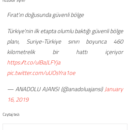
rozbiór Syrii?
Fırat'ın doğusunda güvenli bölge
Türkiye'nin ilk etapta olumlu baktığı güvenli bölge
planı, Suriye-Türkiye sınırı boyunca 460
kilometrelik bir hattı içeriyor
https://t.co/ulBaJLFYja
pic.twitter.com/uUOsYra1oe
— ANADOLU AJANSI (@anadoluajansi)
January
16, 2019
Czytaj też: