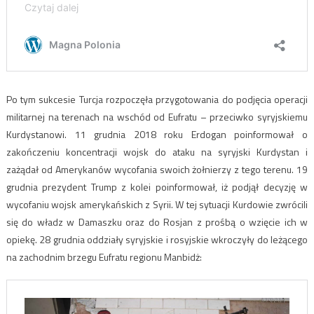
Po tym sukcesie Turcja rozpoczęła przygotowania do podjęcia operacji
militarnej na terenach na wschód od Eufratu – przeciwko syryjskiemu
Kurdystanowi. 11 grudnia 2018 roku Erdogan poinformował o
zakończeniu koncentracji wojsk do ataku na syryjski Kurdystan i
zażądał od Amerykanów wycofania swoich żołnierzy z tego terenu. 19
grudnia prezydent Trump z kolei poinformował, iż podjął decyzję w
wycofaniu wojsk amerykańskich z Syrii. W tej sytuacji Kurdowie zwrócili
się do władz w Damaszku oraz do Rosjan z prośbą o wzięcie ich w
opiekę. 28 grudnia oddziały syryjskie i rosyjskie wkroczyły do leżącego
na zachodnim brzegu Eufratu regionu Manbidż: