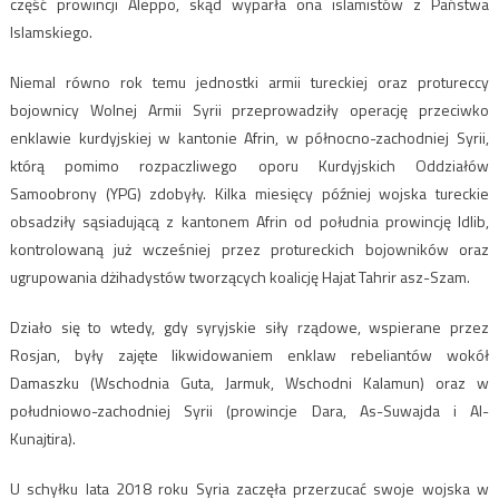
część prowincji Aleppo, skąd wyparła ona islamistów z Państwa
Islamskiego.
Niemal równo rok temu jednostki armii tureckiej oraz protureccy
bojownicy Wolnej Armii Syrii przeprowadziły operację przeciwko
enklawie kurdyjskiej w kantonie Afrin, w północno-zachodniej Syrii,
którą pomimo rozpaczliwego oporu Kurdyjskich Oddziałów
Samoobrony (YPG) zdobyły. Kilka miesięcy później wojska tureckie
obsadziły sąsiadującą z kantonem Afrin od południa prowincję Idlib,
kontrolowaną już wcześniej przez protureckich bojowników oraz
ugrupowania dżihadystów tworzących koalicję Hajat Tahrir asz-Szam.
Działo się to wtedy, gdy syryjskie siły rządowe, wspierane przez
Rosjan, były zajęte likwidowaniem enklaw rebeliantów wokół
Damaszku (Wschodnia Guta, Jarmuk, Wschodni Kalamun) oraz w
południowo-zachodniej Syrii (prowincje Dara, As-Suwajda i Al-
Kunajtira).
U schyłku lata 2018 roku Syria zaczęła przerzucać swoje wojska w