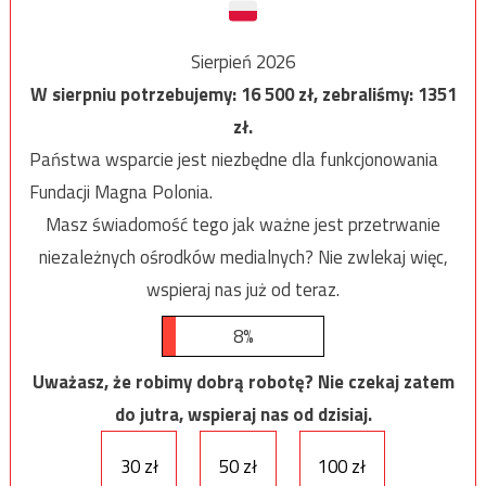
Sierpień 2026
W sierpniu potrzebujemy:
16 500
zł, zebraliśmy:
1351
zł.
Państwa wsparcie jest niezbędne dla funkcjonowania
Fundacji Magna Polonia.
Masz świadomość tego jak ważne jest przetrwanie
niezależnych ośrodków medialnych? Nie zwlekaj więc,
wspieraj nas już od teraz.
8%
Uważasz, że robimy dobrą robotę? Nie czekaj zatem
do jutra, wspieraj nas od dzisiaj.
30 zł
50 zł
100 zł