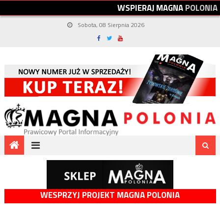
W
S
P
I
E
R
A
J
M
A
G
N
A
P
O
L
O
N
I
A
Sobota, 08 Sierpnia 2026
WESPRZYJ PROJEKT MAGNA POLONIA