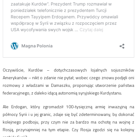
Oczywiście, Kurdów – dotychczasowych lojalnych sojuszników
Amerykanów – nikt o zdanie nie pytał, wobec czego znowu podjęli oni
rozmowy z władzami w Damaszku, proponując utworzenie państwa
federacyjnego, z daleko idącą autonomią syryjskiego Kurdystanu.
Ale Erdogan, który zgromadził 100-tysięczną armię inwazyjną na
północy Syrii i u jej granic, zdaje się być zdeterminowany, by dokonać
kolejnego podboju, przy czym nie za bardzo ma ochotę na wojnę z
Rosją, przynajmniej na tym etapie. Czy Rosja zgodzi się na kolejny