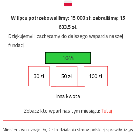
W lipcu potrzebowaliśmy:
15 000
zł, zebraliśmy:
15
633,5
zł.
Dziękujemy! i zachęcamy do dalszego wsparcia naszej
fundacji.
104%
30 zł
50 zł
100 zł
Inna kwota
Zobacz kto wparł nas tym miesiącu:
Tutaj
Ministerstwo oznajmiło, że to działania strony polskiej sprawiły, iż „w