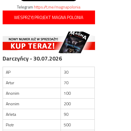
Telegram
https://t.me/magnapolonia
WESPRZYJ PROJEKT MAGNA POLONIA
Darczyńcy - 30.07.2026
AP
30
Artur
70
Anonim
100
Anonim
200
Arleta
90
Piotr
500