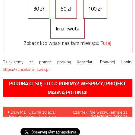
30 zł
50 zł
100 zł
Inna kwota
Zobacz kto wparł nas tym miesiącu:
Tutaj
Dziękujemy za pomoc prawną Kancelarii Prawnej Litwin:
https://kancelaria-litwin.pl
PODOBA CI SIĘ TO CO ROBIMY? WESPRZYJ PROJEKT
MAGNA POLONIA!
Nawigacja
Daily Mail ujawnił zdjęcia i
Czarnek: Nie wstawiłem się za
dyrektorem, tylko za
dokumenty świadczące, że
normalnością
wpisu
syn Bidena to zboczeniec i
narkoman