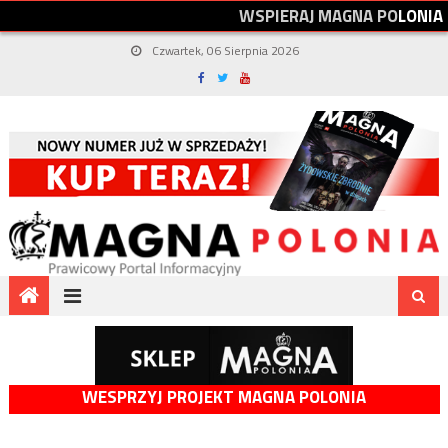
W
S
P
I
E
R
A
J
M
A
G
N
A
P
O
L
O
N
I
A
Czwartek, 06 Sierpnia 2026
WESPRZYJ PROJEKT MAGNA POLONIA