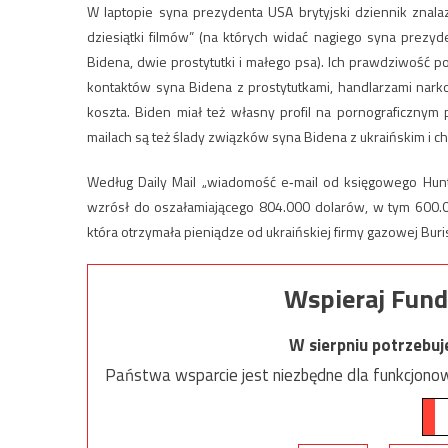
W laptopie syna prezydenta USA brytyjski dziennik znala
dziesiątki filmów” (na których widać nagiego syna prezyd
Bidena, dwie prostytutki i małego psa). Ich prawdziwość p
kontaktów syna Bidena z prostytutkami, handlarzami narkot
koszta. Biden miał też własny profil na pornograficznym 
mailach są też ślady związków syna Bidena z ukraińskim i chi
Według Daily Mail „wiadomość e‑mail od księgowego Hunt
wzrósł do oszałamiającego 804.000 dolarów, w tym 600.0
która otrzymała pieniądze od ukraińskiej firmy gazowej Buri
Wspieraj Fund
W sierpniu potrzebu
Państwa wsparcie jest niezbędne dla funkcjonow