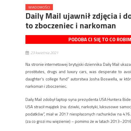
WIADOMOŚCI
Daily Mail ujawnił zdjęcia i
to zboczeniec i narkoman
PODOBA CI SIĘ TO CO ROBI
23 kwietnia 2021
Na stronie internetowej brytyjski dziennika Daily Mail ukaz
prostitutes, drugs and luxury cars, was desperate to av
daughter’s college fund” autorstwa Josha Boswella, w kt
narkoman i zboczeniec.
Daily Mail zdobył laptop syna prezydenta USA Huntera Biden
USA stracił majątek (na: dziwki, narkotyki, luksusowe samo
podatków”, miał w 2017 niespłaconych rachunków na 476.
(za co grozi mu więzienie) – pomimo że w latach 2013–2016