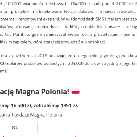
zł „103.000 wiadomości tekstowych, 154.000 e‑maili, ponad 2.000 zdjęć
enta i prostytutki, narkotyki warte tysiące dolarów – a nawet czworokąt
otwierdzili renomowani eksperci. W wiadomościach SMS i mailach jest zap
yków, alfonsami, striptizerkami – w których dokładnie opisane są usługi
portalu Pornhub, gdzie zamieszczał swoje fotki z prostytutkami i psem.
ńskim kapitałem, które starał się prowadzić w konspiracji.
era z października 2018 pokazuje, że do tego roku jego dług podatko
00 dolarów podatków osobistych i 204.000 dolarów za jedną z jego fir
sma”.
ację Magna Polonia!
jemy:
16 500
zł, zebraliśmy:
1351
zł.
ania Fundacji Magna Polonia.
8%