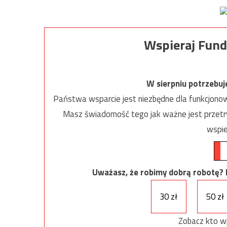
Wspieraj Fund
W sierpniu potrzebu
Państwa wsparcie jest niezbędne dla funkcjonow
Masz świadomość tego jak ważne jest przetrw
wspie
Uważasz, że robimy dobrą robotę? Ni
30 zł
50 zł
Zobacz kto w