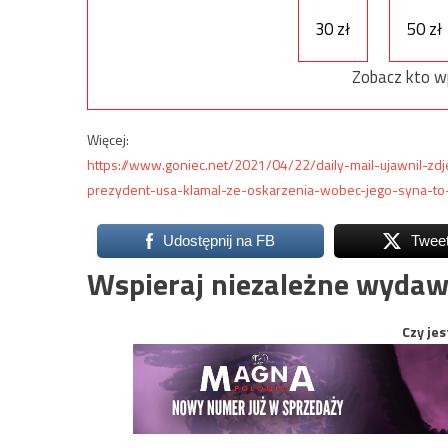
30 zł
50 zł
Zobacz kto w
Więcej:
https://www.goniec.net/2021/04/22/daily-mail-ujawnil-z
prezydent-usa-klamal-ze-oskarzenia-wobec-jego-syna-to
Udostępnij na FB
Twee
Wspieraj niezależne wydaw
Czy jes