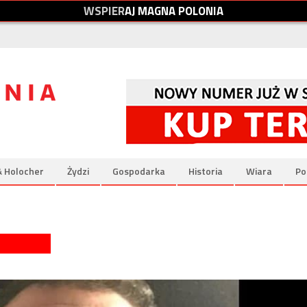
W
S
P
I
E
R
A
J
M
A
G
N
A
P
O
L
O
N
I
A
& Holocher
Żydzi
Gospodarka
Historia
Wiara
Po