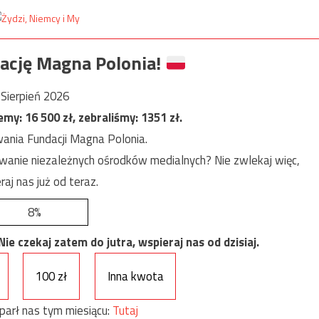
ację Magna Polonia!
Sierpień 2026
jemy:
16 500
zł, zebraliśmy:
1351
zł.
ania Fundacji Magna Polonia.
anie niezależnych ośrodków medialnych? Nie zwlekaj więc,
raj nas już od teraz.
8%
e czekaj zatem do jutra, wspieraj nas od dzisiaj.
100 zł
Inna kwota
parł nas tym miesiącu:
Tutaj