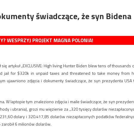
 dokumenty świadczące, że syn Bidena
MY? WESPRZYJ PROJEKT MAGNA POLONIA!
ał się artykuł „EXCLUSIVE: High living Hunter Biden blew tens of thousands 
oid jail for $320k in unpaid taxes and threatened to take money from h
órym ujawniono zdjęcia i dokumenty świadczące, że syn prezydenta USA 
a. W laptopie tym znaleziono zdjęcia i maile świadczące, że syn prezyden
chody i ubrania), grozi mu więzienie za „320 tysięcy dolarów niezapłacony
231,60 dolary i 320.417,85 dolarów niezapłaconych podatków federalny
 zarobił 6 milionów dolarów.