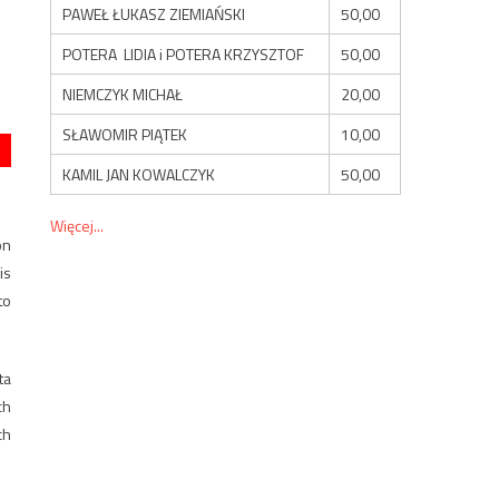
PAWEŁ ŁUKASZ ZIEMIAŃSKI
50,00
POTERA LIDIA i POTERA KRZYSZTOF
50,00
NIEMCZYK MICHAŁ
20,00
SŁAWOMIR PIĄTEK
10,00
KAMIL JAN KOWALCZYK
50,00
Więcej...
on
is
to
ta
ch
ch