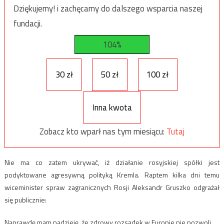
Dziękujemy! i zachęcamy do dalszego wsparcia naszej
fundacji.
104%
30 zł
50 zł
100 zł
Inna kwota
Zobacz kto wparł nas tym miesiącu:
Tutaj
Nie ma co zatem ukrywać, iż działanie rosyjskiej spółki jest
podyktowane agresywną polityką Kremla. Raptem kilka dni temu
wiceminister spraw zagranicznych Rosji Aleksandr Gruszko odgrażał
się publicznie:
Naprawdę mam nadzieję, że zdrowy rozsądek w Europie nie pozwoli