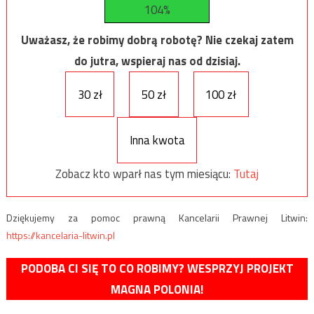
104%
Uważasz, że robimy dobrą robotę? Nie czekaj zatem
do jutra, wspieraj nas od dzisiaj.
30 zł
50 zł
100 zł
Inna kwota
Zobacz kto wparł nas tym miesiącu:
Tutaj
Dziękujemy za pomoc prawną Kancelarii Prawnej Litwin:
https://kancelaria-litwin.pl
PODOBA CI SIĘ TO CO ROBIMY? WESPRZYJ PROJEKT
MAGNA POLONIA!