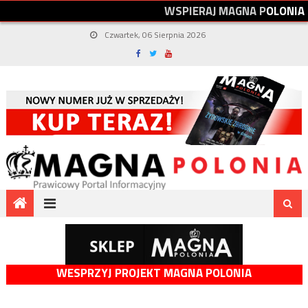
W
S
P
I
E
R
A
J
M
A
G
N
A
P
O
L
O
N
I
A
Czwartek, 06 Sierpnia 2026
WESPRZYJ PROJEKT MAGNA POLONIA