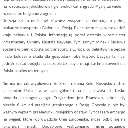
na rozpoczęcie jakichkolwiek gier wokół Kaliningradu. Myślę, że wielu
rozumie, że to igranie z ogniem.
Decyzja zatem może być również związana z informacją o pełnej
blokadzie transportu z Białorusią i Rosją. Działanie to mają wprowadzić
kraje bałtyckie i Polska. Informację tę podał ostatnio wiceminister
infrastruktury Ukrainy Mustafa Nayyem. Tym samym Mińsk i Moskwa
zostaną w pełni odcięte od transportu z Europą, co definitywnie będzie
miało kolosalne skutki dla gospodarki oby krajów. Decyzja ta musi
jednak zostać podjęta na szczeblu UE, aby uniknąć kar finansowych dla
Polski i krajów ościennych.
Nie ma jednak wątpliwości, że Kreml rękoma Kolei Rosyjskich, chce
zaszkodzić Polsce, a w szczególności na miejscowościach blisko
obwodu kaliningradzkiego. Przykładem jest Braniewo, które leży
niecałe 6 km od przejścia granicznego z Rosją. Obecnie punkt był
ważnym węzłem przeładunku rosyjskich dostaw. Tymczasem embargo
na węgiel, które wprowadziła Unia Europejska, może odbić się na
lokalnych firmach. Dodatkowo wstrzymanie ruchu pociągów