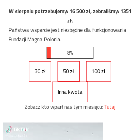
W sierpniu potrzebujemy:
16 500
zł, zebraliśmy:
1351
zł.
Państwa wsparcie jest niezbędne dla funkcjonowania
Fundacji Magna Polonia.
8%
30 zł
50 zł
100 zł
Inna kwota
Zobacz kto wparł nas tym miesiącu:
Tutaj
Odtwarzacz
video