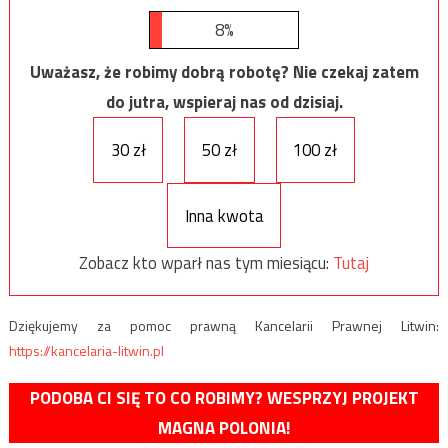
8%
Uważasz, że robimy dobrą robotę? Nie czekaj zatem
do jutra, wspieraj nas od dzisiaj.
30 zł
50 zł
100 zł
Inna kwota
Zobacz kto wparł nas tym miesiącu:
Tutaj
Dziękujemy za pomoc prawną Kancelarii Prawnej Litwin:
https://kancelaria-litwin.pl
PODOBA CI SIĘ TO CO ROBIMY? WESPRZYJ PROJEKT
MAGNA POLONIA!