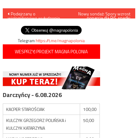
Nawigacja
Podejrzany o
Nowy sondaż: Spory wzrost
poparcia dla PiS, spadki
wielomilionowe wyłudzenie
Konfederacji, Lewicy i PSL
wpisu
VAT w rękach CBA
Telegram
https://t.me/magnapolonia
WESPRZYJ PROJEKT MAGNA POLONIA
Darczyńcy - 6.08.2026
KACPER STAROŚCIAK
100,00
KULCZYK GRZEGORZ POLIŃSKA i
50,00
KULCZYK KATARZYNA