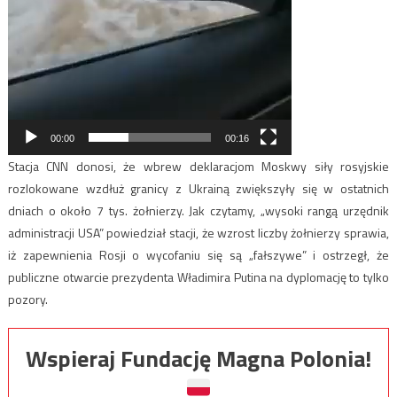
00:00
00:16
Stacja CNN donosi, że wbrew deklaracjom Moskwy siły rosyjskie
rozlokowane wzdłuż granicy z Ukrainą zwiększyły się w ostatnich
dniach o około 7 tys. żołnierzy. Jak czytamy, „wysoki rangą urzędnik
administracji USA” powiedział stacji, że wzrost liczby żołnierzy sprawia,
iż zapewnienia Rosji o wycofaniu się są „fałszywe” i ostrzegł, że
publiczne otwarcie prezydenta Władimira Putina na dyplomację to tylko
pozory.
Wspieraj Fundację Magna Polonia!