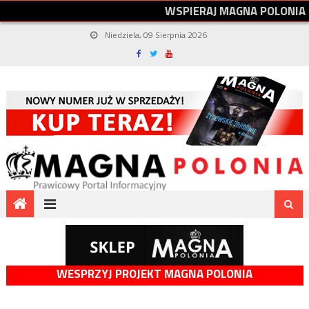
W
S
P
I
E
R
A
J
M
A
G
N
A
P
O
L
O
N
I
A
Niedziela, 09 Sierpnia 2026
WESPRZYJ PROJEKT MAGNA POLONIA