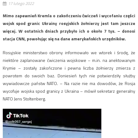
17 lutego 2022
Mimo zapewnień Kremla o zakończeniu ćwiczeń i wycofaniu części
wojsk spod granic Ukrainy rosyjskich żołnierzy jest tam jeszcze
więcej. W ostatnich dniach przybyło ich o około 7 tys. – donosi
stacja CNN, powołując się na dane amerykańskich urzędników.
Rosyjskie ministerstwo obrony informowało we wtorek i środę, że
niektóre zaplanowane ćwiczenia wojskowe – m.in. na anektowanym
Krymie – zostały zakończone i pewna liczba żołnierzy zmierza z
powrotem do swoich baz. Doniesień tych nie potwierdziły służby
wywiadowcze państw NATO. – Na razie nie ma dowodów, że Rosja
wycofuje wojska spod granicy z Ukraina – mówił sekretarz generalny
NATO Jens Stoltenberg.
Odtwarzacz
video