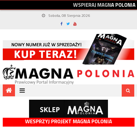
W
S
P
I
E
R
A
J
M
A
G
N
A
P
O
L
O
N
I
A
Sobota, 08 Sierpnia 2026
WESPRZYJ PROJEKT MAGNA POLONIA