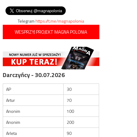
wpisu
wszystkich białych
Katalonię
mężczyzn
Telegram
https://t.me/magnapolonia
WESPRZYJ PROJEKT MAGNA POLONIA
Darczyńcy - 30.07.2026
AP
30
Artur
70
Anonim
100
Anonim
200
Arleta
90