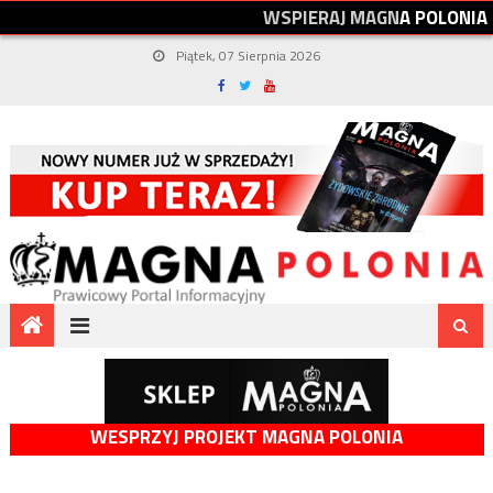
W
S
P
I
E
R
A
J
M
A
G
N
A
P
O
L
O
N
I
A
Piątek, 07 Sierpnia 2026
WESPRZYJ PROJEKT MAGNA POLONIA