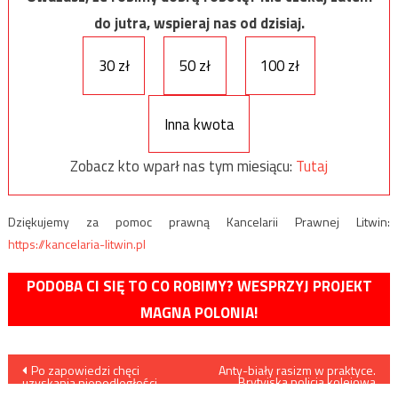
do jutra, wspieraj nas od dzisiaj.
30 zł
50 zł
100 zł
Inna kwota
Zobacz kto wparł nas tym miesiącu:
Tutaj
Dziękujemy za pomoc prawną Kancelarii Prawnej Litwin:
https://kancelaria-litwin.pl
PODOBA CI SIĘ TO CO ROBIMY? WESPRZYJ PROJEKT
MAGNA POLONIA!
Nawigacja
Po zapowiedzi chęci
Anty-biały rasizm w praktyce.
Brytyjska policja kolejowa
uzyskania niepodległości
wykluczyła z szkolenia
firmy masowo opuszczają