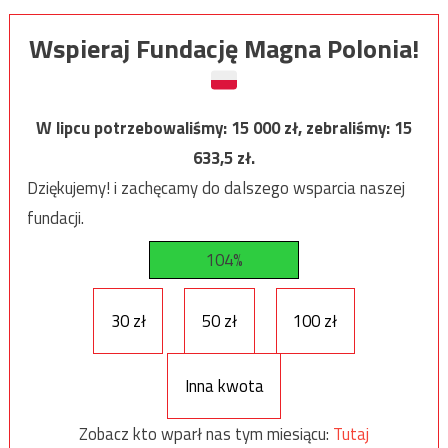
Wspieraj Fundację Magna Polonia!
W lipcu potrzebowaliśmy:
15 000
zł, zebraliśmy:
15
633,5
zł.
Dziękujemy! i zachęcamy do dalszego wsparcia naszej
fundacji.
104%
30 zł
50 zł
100 zł
Inna kwota
Zobacz kto wparł nas tym miesiącu:
Tutaj