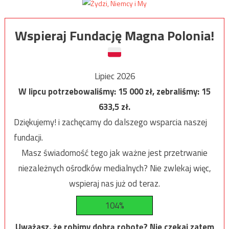
Wspieraj Fundację Magna Polonia!
Lipiec 2026
W lipcu potrzebowaliśmy:
15 000
zł, zebraliśmy:
15
633,5
zł.
Dziękujemy! i zachęcamy do dalszego wsparcia naszej
fundacji.
Masz świadomość tego jak ważne jest przetrwanie
niezależnych ośrodków medialnych? Nie zwlekaj więc,
wspieraj nas już od teraz.
104%
Uważasz, że robimy dobrą robotę? Nie czekaj zatem