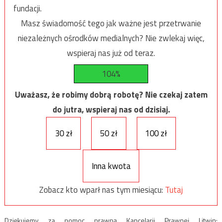
fundacji.
Masz świadomość tego jak ważne jest przetrwanie
niezależnych ośrodków medialnych? Nie zwlekaj więc,
wspieraj nas już od teraz.
104%
Uważasz, że robimy dobrą robotę? Nie czekaj zatem
do jutra, wspieraj nas od dzisiaj.
30 zł
50 zł
100 zł
Inna kwota
Zobacz kto wparł nas tym miesiącu:
Tutaj
Dziękujemy za pomoc prawną Kancelarii Prawnej Litwin: