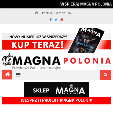
W
S
P
I
E
R
A
J
M
A
G
N
A
P
O
L
O
N
I
A
Piątek, 07 Sierpnia 2026
WESPRZYJ PROJEKT MAGNA POLONIA