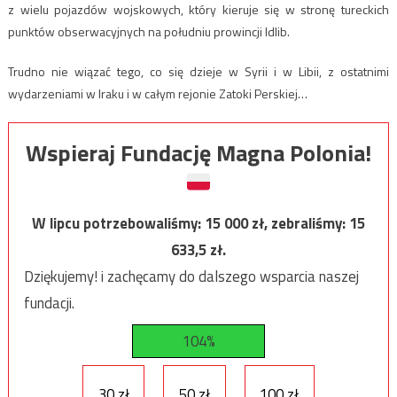
z wielu pojazdów wojskowych, który kieruje się w stronę tureckich
punktów obserwacyjnych na południu prowincji Idlib.
Trudno nie wiązać tego, co się dzieje w Syrii i w Libii, z ostatnimi
wydarzeniami w Iraku i w całym rejonie Zatoki Perskiej…
Wspieraj Fundację Magna Polonia!
W lipcu potrzebowaliśmy:
15 000
zł, zebraliśmy:
15
633,5
zł.
Dziękujemy! i zachęcamy do dalszego wsparcia naszej
fundacji.
104%
30 zł
50 zł
100 zł