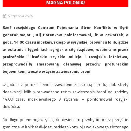
MAGNA POLONIA!
9 stycznia 2020
Szef rosyjskiego Centrum Pojednania Stron Konfliktu w Syrii
generał major Jurij Borenkow poinformował, iż w czwartek, o
godz. 14.00 czasu moskeiwskiego w syryjskiej prowincji Idlib, gdzie
w ostatnich tygodniach syryjskie siły rządowe, wspierane przez
proirańskie i irańskie szyickie milicje i rosyjskie lotnictwo,
przeprowadziły zmasowaną ofensywę przeciw protureckim
bojownikom, weszło w życie zawieszenie broni.
„Zgodnie z porozumieniem zawartym ze stroną turecką dot. strefy
deeskalacji Idlib wprowadzono reżim zawieszenia broni od godziny
14:00 czasu moskiewskiego 9 stycznia” – poinformował rosyjski
dowódca.
Niedługo potem pojawiły się doniesienia o przybyciu przez przejście
graniczne w Khirbet Al-Joz tureckiego konwoju wojskowego złożonego