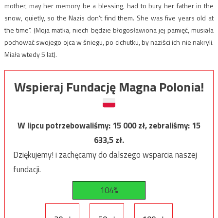
mother, may her memory be a blessing, had to bury her father in the
snow, quietly, so the Nazis don’t find them. She was five years old at
the time”. (Moja matka, niech będzie błogosławiona jej pamięć, musiała
pochować swojego ojca w śniegu, po cichutku, by naziści ich nie nakryli.
Miała wtedy 5 lat).
Wspieraj Fundację Magna Polonia!
W lipcu potrzebowaliśmy:
15 000
zł, zebraliśmy:
15
633,5
zł.
Dziękujemy! i zachęcamy do dalszego wsparcia naszej
fundacji.
104%