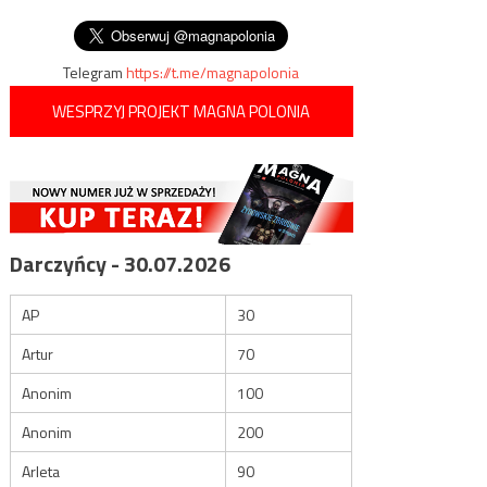
wpisu
poczęte metodą in vitro
Telegram
https://t.me/magnapolonia
WESPRZYJ PROJEKT MAGNA POLONIA
Darczyńcy - 30.07.2026
AP
30
Artur
70
Anonim
100
Anonim
200
Arleta
90