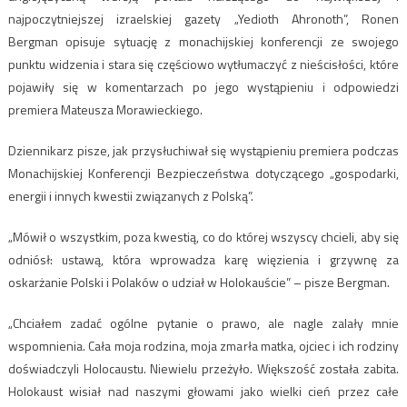
najpoczytniejszej izraelskiej gazety „Yedioth Ahronoth”, Ronen
Bergman opisuje sytuację z monachijskiej konferencji ze swojego
punktu widzenia i stara się częściowo wytłumaczyć z nieścisłości, które
pojawiły się w komentarzach po jego wystąpieniu i odpowiedzi
premiera Mateusza Morawieckiego.
Dziennikarz pisze, jak przysłuchiwał się wystąpieniu premiera podczas
Monachijskiej Konferencji Bezpieczeństwa dotyczącego „gospodarki,
energii i innych kwestii związanych z Polską”.
„Mówił o wszystkim, poza kwestią, co do której wszyscy chcieli, aby się
odniósł: ustawą, która wprowadza karę więzienia i grzywnę za
oskarżanie Polski i Polaków o udział w Holokauście” – pisze Bergman.
„Chciałem zadać ogólne pytanie o prawo, ale nagle zalały mnie
wspomnienia. Cała moja rodzina, moja zmarła matka, ojciec i ich rodziny
doświadczyli Holocaustu. Niewielu przeżyło. Większość została zabita.
Holokaust wisiał nad naszymi głowami jako wielki cień przez całe