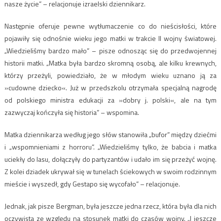
nasze życie” – relacjonuje izraelski dziennikarz.
Następnie oferuje pewne wytłumaczenie co do nieścisłości, które
pojawiły się odnośnie wieku jego matki w trakcie II wojny światowej.
„Wiedzieliśmy bardzo mało” – pisze odnosząc się do przedwojennej
historii matki. „Matka była bardzo skromną osobą, ale kilku krewnych,
którzy przeżyli, powiedziało, że w młodym wieku uznano ją za
»cudowne dziecko«. Już w przedszkolu otrzymała specjalną nagrodę
od polskiego ministra edukacji za »dobry j. polski«, ale na tym
zazwyczaj kończyła się historia” – wspomina.
Matka dziennikarza według jego słów stanowiła „bufor” między dziećmi
i „wspomnieniami z horroru”. „Wiedzieliśmy tylko, że babcia i matka
uciekły do lasu, dołączyły do partyzantów i udało im się przeżyć wojnę.
Z kolei dziadek ukrywał się w tunelach ściekowych w swoim rodzinnym
mieście i wyszedł, gdy Gestapo się wycofało” – relacjonuje.
Jednak, jak pisze Bergman, była jeszcze jedna rzecz, która była dla nich
oczywista ze względu na stosunek matki do czasów wojny. „I jeszcze