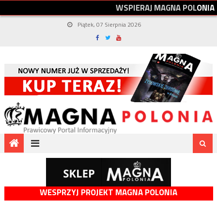
W
S
P
I
E
R
A
J
M
A
G
N
A
P
O
L
O
N
I
A
Piątek, 07 Sierpnia 2026
WESPRZYJ PROJEKT MAGNA POLONIA