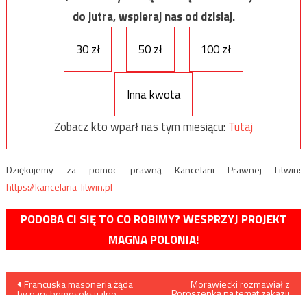
do jutra, wspieraj nas od dzisiaj.
30 zł
50 zł
100 zł
Inna kwota
Zobacz kto wparł nas tym miesiącu:
Tutaj
Dziękujemy za pomoc prawną Kancelarii Prawnej Litwin:
https://kancelaria-litwin.pl
PODOBA CI SIĘ TO CO ROBIMY? WESPRZYJ PROJEKT
MAGNA POLONIA!
Nawigacja
Francuska masoneria żąda
Morawiecki rozmawiał z
Poroszenką na temat zakazu
by pary homoseksualne
prowadzenia ekshumacji
mogły adoptować dzieci