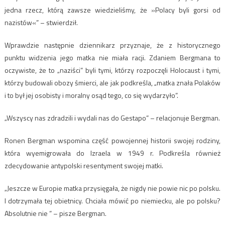
jedna rzecz, którą zawsze wiedzieliśmy, że »Polacy byli gorsi od
nazistów«” – stwierdził.
Wprawdzie następnie dziennikarz przyznaje, że z historycznego
punktu widzenia jego matka nie miała racji. Zdaniem Bergmana to
oczywiste, że to „naziści” byli tymi, którzy rozpoczęli Holocaust i tymi,
którzy budowali obozy śmierci, ale jak podkreśla, „matka znała Polaków
i to był jej osobisty i moralny osąd tego, co się wydarzyło”.
„Wszyscy nas zdradzili i wydali nas do Gestapo” – relacjonuje Bergman.
Ronen Bergman wspomina część powojennej historii swojej rodziny,
która wyemigrowała do Izraela w 1949 r. Podkreśla również
zdecydowanie antypolski resentyment swojej matki.
„Jeszcze w Europie matka przysięgała, że nigdy nie powie nic po polsku.
I dotrzymała tej obietnicy. Chciała mówić po niemiecku, ale po polsku?
Absolutnie nie ” – pisze Bergman.