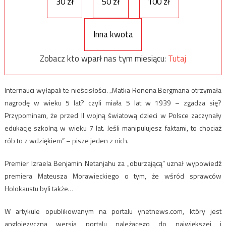
30 zł
50 zł
100 zł
Inna kwota
Zobacz kto wparł nas tym miesiącu:
Tutaj
Internauci wyłapali te nieścisłości. „Matka Ronena Bergmana otrzymała
nagrodę w wieku 5 lat? czyli miała 5 lat w 1939 – zgadza się?
Przypominam, że przed II wojną światową dzieci w Polsce zaczynały
edukację szkolną w wieku 7 lat. Jeśli manipulujesz faktami, to chociaż
rób to z wdziękiem” – pisze jeden z nich.
Premier Izraela Benjamin Netanjahu za „oburzającą” uznał wypowiedź
premiera Mateusza Morawieckiego o tym, że wśród sprawców
Holokaustu byli także…
W artykule opublikowanym na portalu ynetnews.com, który jest
anglojęzyczną wersją portalu należącego do największej i