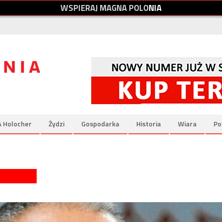
W
S
P
I
E
R
A
J
M
A
G
N
A
P
O
L
O
N
I
A
& Holocher
Żydzi
Gospodarka
Historia
Wiara
Po