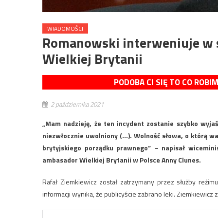
WIADOMOŚCI
Romanowski interweniuje w 
Wielkiej Brytanii
PODOBA CI SIĘ TO CO ROBI
2 października 2021
„Mam nadzieję, że ten incydent zostanie szybko wyjaś
niezwłocznie uwolniony (…). Wolność słowa, o którą w
brytyjskiego porządku prawnego” – napisał wicemin
ambasador Wielkiej Brytanii w Polsce Anny Clunes.
Rafał Ziemkiewicz został zatrzymany przez służby reżimu
informacji wynika, że publicyście zabrano leki. Ziemkiewic