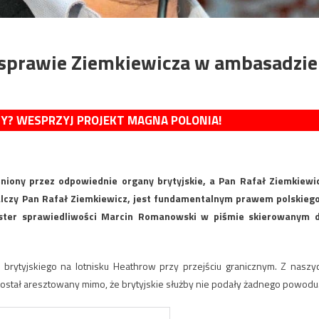
sprawie Ziemkiewicza w ambasadzie
MY? WESPRZYJ PROJEKT MAGNA POLONIA!
niony przez odpowiednie organy brytyjskie, a Pan Rafał Ziemkiewi
alczy Pan Rafał Ziemkiewicz, jest fundamentalnym prawem polskiego
ister sprawiedliwości Marcin Romanowski w piśmie skierowanym 
 brytyjskiego na lotnisku Heathrow przy przejściu granicznym. Z naszy
z został aresztowany mimo, że brytyjskie służby nie podały żadnego powodu