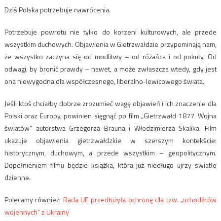
Dziś Polska potrzebuje nawrócenia.
Potrzebuje powrotu nie tylko do korzeni kulturowych, ale przede
wszystkim duchowych. Objawienia w Gietrzwałdzie przypominają nam,
że wszystko zaczyna się od modlitwy – od różańca i od pokuty. Od
odwagi, by bronić prawdy – nawet, a może zwłaszcza wtedy, gdy jest
ona niewygodna dla współczesnego, liberalno-lewicowego świata.
Jeśli ktoś chciałby dobrze zrozumieć wagę objawień i ich znaczenie dla
Polski oraz Europy, powinien sięgnąć po film „Gietrzwałd 1877. Wojna
światów” autorstwa Grzegorza Brauna i Włodzimierza Skalika. Film
ukazuje objawienia gietrzwałdzkie w szerszym kontekście:
historycznym, duchowym, a przede wszystkim – geopolitycznym.
Dopełnieniem filmu będzie książka, która już niedługo ujrzy światło
dzienne.
Polecamy również:
Rada UE przedłużyła ochronę dla tzw. „uchodźców
wojennych” z Ukrainy