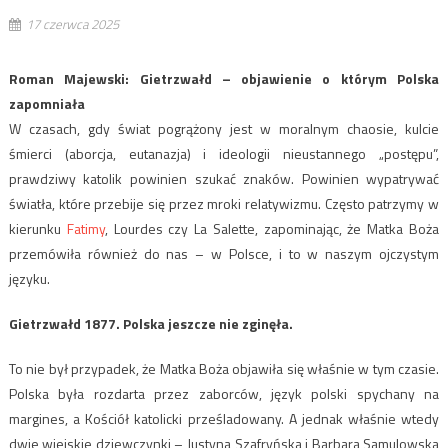
17 czerwca 2025
Roman Majewski: Gietrzwałd – objawienie o którym Polska
zapomniała
W czasach, gdy świat pogrążony jest w moralnym chaosie, kulcie
śmierci (aborcja, eutanazja) i ideologii nieustannego „postępu”,
prawdziwy katolik powinien szukać znaków. Powinien wypatrywać
światła, które przebije się przez mroki relatywizmu. Często patrzymy w
kierunku
Fatimy
, Lourdes czy La Salette, zapominając, że Matka Boża
przemówiła również do nas – w Polsce, i to w naszym ojczystym
języku.
Gietrzwałd 1877. Polska jeszcze nie zginęła.
To nie był przypadek, że Matka Boża objawiła się właśnie w tym czasie.
Polska była rozdarta przez zaborców, język polski spychany na
margines, a Kościół katolicki prześladowany. A jednak właśnie wtedy
dwie wiejskie dziewczynki – Justyna Szafryńska i Barbara Samulowska