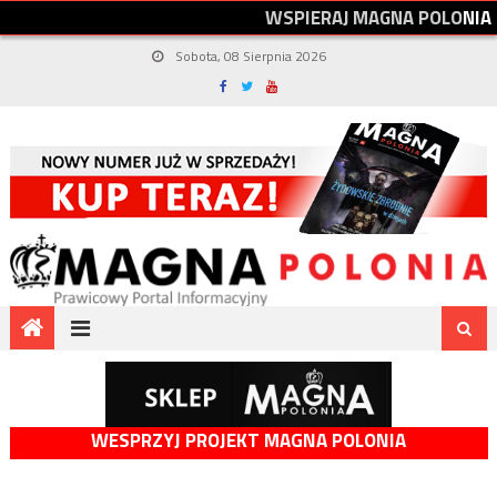
W
S
P
I
E
R
A
J
M
A
G
N
A
P
O
L
O
N
I
A
Sobota, 08 Sierpnia 2026
WESPRZYJ PROJEKT MAGNA POLONIA