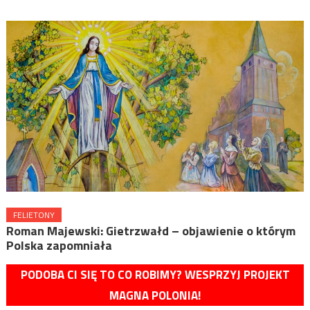
FELIETONY
Roman Majewski: Gietrzwałd – objawienie o którym
Polska zapomniała
PODOBA CI SIĘ TO CO ROBIMY? WESPRZYJ PROJEKT
MAGNA POLONIA!