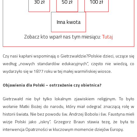
30 zł
50 zł
100 zł
Inna kwota
Zobacz kto wparł nas tym miesiącu:
Tutaj
Czy nasi kapłani wspominają o Gietrzwałdzie?Polskie dzieci, uczące się
według „nowych standardów edukacyjnych”, często nie wiedzą, co
wydarzyło się w 1877 roku w tej małej warmińskiej wiosce.
Objawienia dla Polski – ostrzeżenie czy obietnica?
Gietrzwałd nie był tylko lokalnym zjawiskiem religijnym. To było
wołanie Matki Bożej do narodu, który miał odegrać znaczącą rolę w
historii świata. Nie bez powodu św. Andrzej Bobola i św. Faustyna mieli
wizje Polski jako „iskry”. Grzegorz Braun stawia tezę, że była to
interwencja Opatrzności w kluczowym momencie dziejów Europy.