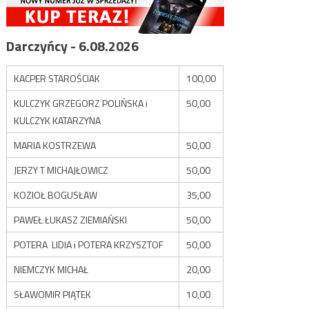
Darczyńcy - 6.08.2026
KACPER STAROŚCIAK
100,00
KULCZYK GRZEGORZ POLIŃSKA i
50,00
KULCZYK KATARZYNA
MARIA KOSTRZEWA
50,00
JERZY T MICHAJŁOWICZ
50,00
KOZIOŁ BOGUSŁAW
35,00
PAWEŁ ŁUKASZ ZIEMIAŃSKI
50,00
POTERA LIDIA i POTERA KRZYSZTOF
50,00
NIEMCZYK MICHAŁ
20,00
SŁAWOMIR PIĄTEK
10,00