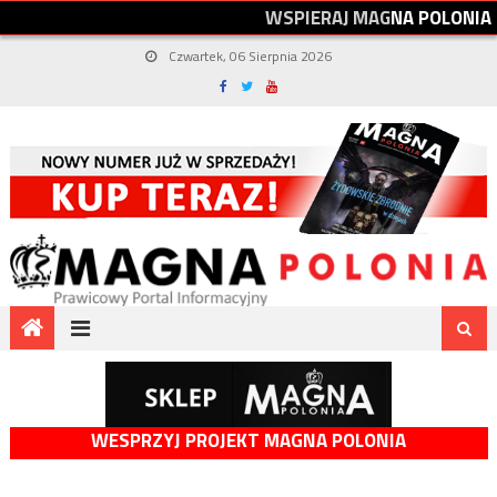
W
S
P
I
E
R
A
J
M
A
G
N
A
P
O
L
O
N
I
A
Czwartek, 06 Sierpnia 2026
WESPRZYJ PROJEKT MAGNA POLONIA