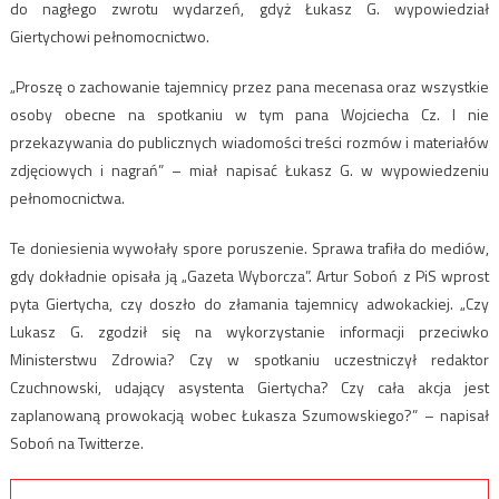
do nagłego zwrotu wydarzeń, gdyż Łukasz G. wypowiedział
Giertychowi pełnomocnictwo.
„Proszę o zachowanie tajemnicy przez pana mecenasa oraz wszystkie
osoby obecne na spotkaniu w tym pana Wojciecha Cz. I nie
przekazywania do publicznych wiadomości treści rozmów i materiałów
zdjęciowych i nagrań” – miał napisać Łukasz G. w wypowiedzeniu
pełnomocnictwa.
Te doniesienia wywołały spore poruszenie. Sprawa trafiła do mediów,
gdy dokładnie opisała ją „Gazeta Wyborcza”. Artur Soboń z PiS wprost
pyta Giertycha, czy doszło do złamania tajemnicy adwokackiej. „Czy
Lukasz G. zgodził się na wykorzystanie informacji przeciwko
Ministerstwu Zdrowia? Czy w spotkaniu uczestniczył redaktor
Czuchnowski, udający asystenta Giertycha? Czy cała akcja jest
zaplanowaną prowokacją wobec Łukasza Szumowskiego?” – napisał
Soboń na Twitterze.