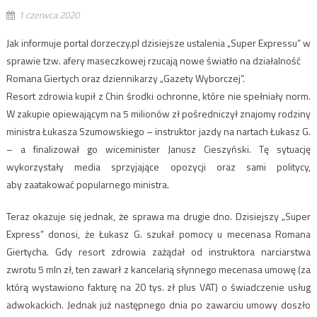
1 czerwca 2020
Jak informuje portal dorzeczy.pl dzisiejsze ustalenia „Super Expressu” w
sprawie tzw. afery maseczkowej rzucają nowe światło na działalność
Romana Giertych oraz dziennikarzy „Gazety Wyborczej”.
Resort zdrowia kupił z Chin środki ochronne, które nie spełniały norm.
W zakupie opiewającym na 5 milionów zł pośredniczył znajomy rodziny
ministra Łukasza Szumowskiego – instruktor jazdy na nartach Łukasz G.
– a finalizował go wiceminister Janusz Cieszyński. Tę sytuację
wykorzystały media sprzyjające opozycji oraz sami politycy,
aby zaatakować popularnego ministra.
Teraz okazuje się jednak, że sprawa ma drugie dno. Dzisiejszy „Super
Express” donosi, że Łukasz G. szukał pomocy u mecenasa Romana
Giertycha. Gdy resort zdrowia zażądał od instruktora narciarstwa
zwrotu 5 mln zł, ten zawarł z kancelarią słynnego mecenasa umowę (za
którą wystawiono fakturę na 20 tys. zł plus VAT) o świadczenie usług
adwokackich. Jednak już następnego dnia po zawarciu umowy doszło