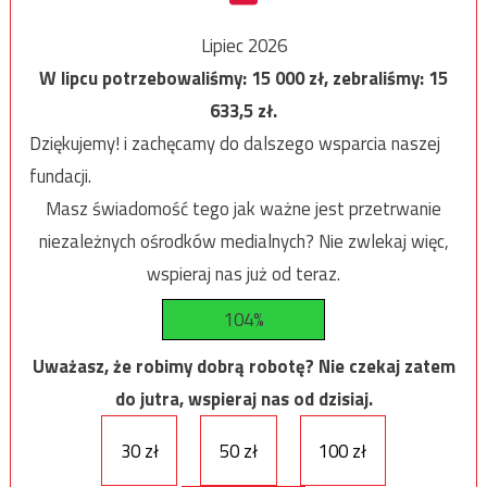
Lipiec 2026
W lipcu potrzebowaliśmy:
15 000
zł, zebraliśmy:
15
633,5
zł.
Dziękujemy! i zachęcamy do dalszego wsparcia naszej
fundacji.
Masz świadomość tego jak ważne jest przetrwanie
niezależnych ośrodków medialnych? Nie zwlekaj więc,
wspieraj nas już od teraz.
104%
Uważasz, że robimy dobrą robotę? Nie czekaj zatem
do jutra, wspieraj nas od dzisiaj.
30 zł
50 zł
100 zł