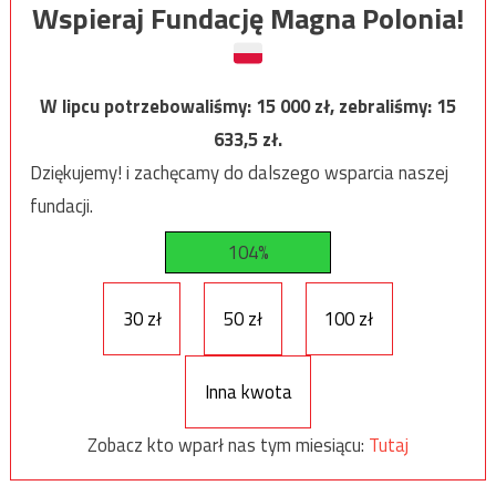
Wspieraj Fundację Magna Polonia!
W lipcu potrzebowaliśmy:
15 000
zł, zebraliśmy:
15
633,5
zł.
Dziękujemy! i zachęcamy do dalszego wsparcia naszej
fundacji.
104%
30 zł
50 zł
100 zł
Inna kwota
Zobacz kto wparł nas tym miesiącu:
Tutaj