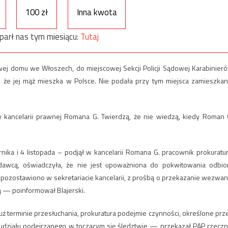
100 zł
Inna kwota
parł nas tym miesiącu:
Tutaj
j domu we Włoszech, do miejscowej Sekcji Policji Sądowej Karabinier
 że jej mąż mieszka w Polsce. Nie podała przy tym miejsca zamieszkan
 kancelarii prawnej Romana G. Twierdzą, że nie wiedzą, kiedy Roman 
ika i 4 listopada – podjął w kancelarii Romana G. pracownik prokuratur
codawcą, oświadczyła, że nie jest upoważniona do pokwitowania odbio
pozostawiono w sekretariacie kancelarii, z prośbą o przekazanie wezwan
— poinformował Blajerski.
ż terminie przesłuchania, prokuratura podejmie czynności, określone prz
udziału podejrzanego w toczącym się śledztwie — przekazał PAP rzeczn