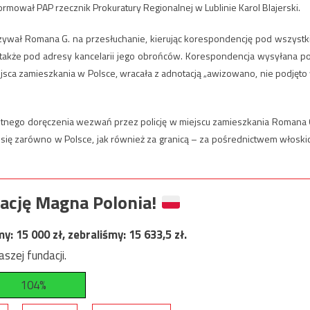
rmował PAP rzecznik Prokuratury Regionalnej w Lublinie Karol Blajerski.
 wzywał Romana G. na przesłuchanie, kierując korespondencję pod wszystk
także pod adresy kancelarii jego obrońców. Korespondencja wysyłana p
jsca zamieszkania w Polsce, wracała z adnotacją „awizowano, nie podjęto
krotnego doręczenia wezwań przez policję w miejscu zamieszkania Romana 
ię zarówno w Polsce, jak również za granicą – za pośrednictwem włoski
ację Magna Polonia!
my:
15 000
zł, zebraliśmy:
15 633,5
zł.
szej fundacji.
104%