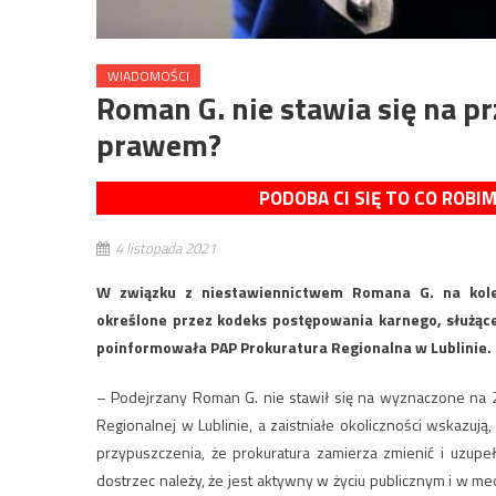
WIADOMOŚCI
Roman G. nie stawia się na p
prawem?
PODOBA CI SIĘ TO CO ROBI
4 listopada 2021
W związku z niestawiennictwem Romana G. na kolej
określone przez kodeks postępowania karnego, służące
poinformowała PAP Prokuratura Regionalna w Lublinie.
– Podejrzany Roman G. nie stawił się na wyznaczone na 28
Regionalnej w Lublinie, a zaistniałe okoliczności wskazuj
przypuszczenia, że prokuratura zamierza zmienić i uzupe
dostrzec należy, że jest aktywny w życiu publicznym i w