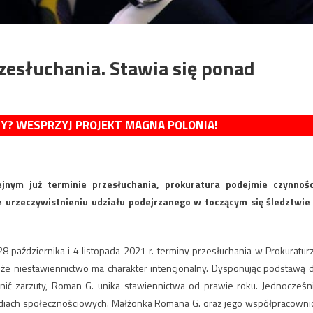
rzesłuchania. Stawia się ponad
MY? WESPRZYJ PROJEKT MAGNA POLONIA!
nym już terminie przesłuchania, prokuratura podejmie czynnośc
 urzeczywistnieniu udziału podejrzanego w toczącym się śledztwie
 października i 4 listopada 2021 r. terminy przesłuchania w Prokuratur
ą, że niestawiennictwo ma charakter intencjonalny. Dysponując podstawą 
łnić zarzuty, Roman G. unika stawiennictwa od prawie roku. Jednocześn
 mediach społecznościowych. Małżonka Romana G. oraz jego współpracowni