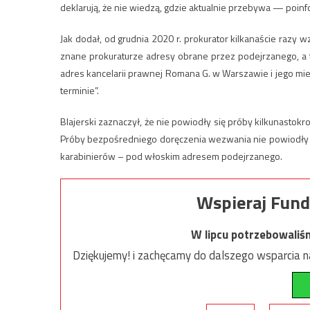
deklarują, że nie wiedzą, gdzie aktualnie przebywa — poinfo
Jak dodał, od grudnia 2020 r. prokurator kilkanaście razy
znane prokuraturze adresy obrane przez podejrzanego, a 
adres kancelarii prawnej Romana G. w Warszawie i jego mie
terminie”.
Blajerski zaznaczył, że nie powiodły się próby kilkunasto
Próby bezpośredniego doręczenia wezwania nie powiodły s
karabinierów – pod włoskim adresem podejrzanego.
Wspieraj Fund
W lipcu potrzebowaliś
Dziękujemy! i zachęcamy do dalszego wsparcia na