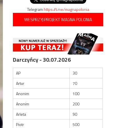
Telegram
https://t.me/magnapolonia
WESPRZYJ PROJEKT MAGNA POLONIA
Darczyńcy - 30.07.2026
AP
30
Artur
70
Anonim
100
Anonim
200
Arleta
90
Piotr
500