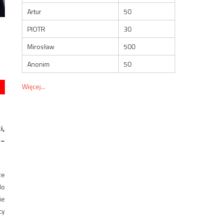
Artur
50
PIOTR
30
Mirosław
500
Anonim
50
Więcej...
i,
 –
ze
do
ie
cy