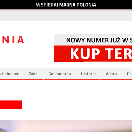
W
S
P
I
E
R
A
J
M
A
G
N
A
P
O
L
O
N
I
A
& Holocher
Żydzi
Gospodarka
Historia
Wiara
Po