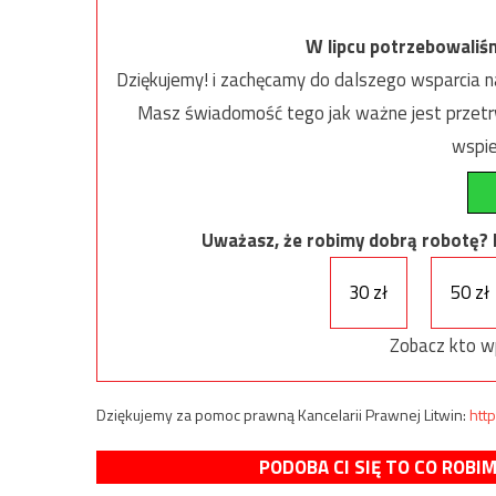
W lipcu potrzebowaliś
Dziękujemy! i zachęcamy do dalszego wsparcia na
Masz świadomość tego jak ważne jest przetrw
wspie
Uważasz, że robimy dobrą robotę? Ni
30 zł
50 zł
Zobacz kto w
Dziękujemy za pomoc prawną Kancelarii Prawnej Litwin:
http
PODOBA CI SIĘ TO CO ROBI