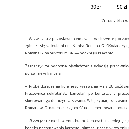
30 zł
50 zł
Zobacz kto w
– W związku z pozostawieniem awizo w skrzynce pocztowe
zgłosiła się w kwietniu małżonka Romana G. Oświadczyła,
Romana G. na terytorium RP — podkreślił rzecznik.
Zaznaczył, że podobne oświadczenia składają pracownicy
pojawi się w kancelarii.
– Próbę doręczenia kolejnego wezwania – na 28 październ
Pracownica sekretariatu kancelarii po kontakcie z pra
skierowanego do niego wezwania. W tej sytuacji wezwanie 
Romanowi G. natomiast czynność udokumentowano notatką 
– W związku z niestawiennictwem Romana G. na kolejnym ju
kodeks postępowania karnego, służące urzeczywistnieniu 