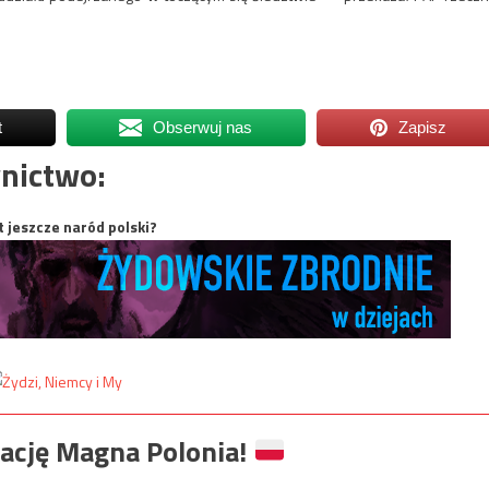
t
Obserwuj nas
Zapisz
nictwo:
t jeszcze naród polski?
ację Magna Polonia!