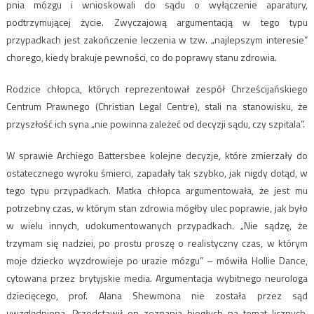
pnia mózgu i wnioskowali do sądu o wyłączenie aparatury,
podtrzymującej życie. Zwyczajową argumentacją w tego typu
przypadkach jest zakończenie leczenia w tzw. „najlepszym interesie”
chorego, kiedy brakuje pewności, co do poprawy stanu zdrowia.
Rodzice chłopca, których reprezentował zespół Chrześcijańskiego
Centrum Prawnego (Christian Legal Centre), stali na stanowisku, że
przyszłość ich syna „nie powinna zależeć od decyzji sądu, czy szpitala”.
W sprawie Archiego Battersbee kolejne decyzje, które zmierzały do
ostatecznego wyroku śmierci, zapadały tak szybko, jak nigdy dotąd, w
tego typu przypadkach. Matka chłopca argumentowała, że jest mu
potrzebny czas, w którym stan zdrowia mógłby ulec poprawie, jak było
w wielu innych, udokumentowanych przypadkach. „Nie sądzę, że
trzymam się nadziei, po prostu proszę o realistyczny czas, w którym
moje dziecko wyzdrowieje po urazie mózgu” – mówiła Hollie Dance,
cytowana przez brytyjskie media. Argumentacja wybitnego neurologa
dziecięcego, prof. Alana Shewmona nie została przez sąd
uwzględniona. Przedstawił on zeznania biegłych na temat licznych,