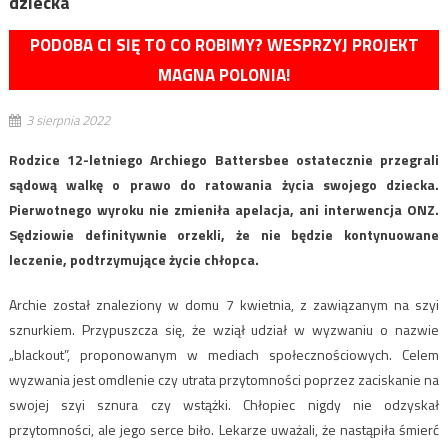
dziecka
PODOBA CI SIĘ TO CO ROBIMY? WESPRZYJ PROJEKT
MAGNA POLONIA!
3 sierpnia 2022
Rodzice 12-letniego Archiego Battersbee ostatecznie przegrali
sądową walkę o prawo do ratowania życia swojego dziecka.
Pierwotnego wyroku nie zmieniła apelacja, ani interwencja ONZ.
Sędziowie definitywnie orzekli, że nie będzie kontynuowane
leczenie, podtrzymujące życie chłopca.
Archie został znaleziony w domu 7 kwietnia, z zawiązanym na szyi
sznurkiem. Przypuszcza się, że wziął udział w wyzwaniu o nazwie
„blackout”, proponowanym w mediach społecznościowych. Celem
wyzwania jest omdlenie czy utrata przytomności poprzez zaciskanie na
swojej szyi sznura czy wstążki. Chłopiec nigdy nie odzyskał
przytomności, ale jego serce biło. Lekarze uważali, że nastąpiła śmierć