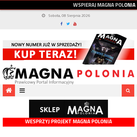
W
S
P
I
E
R
A
J
M
A
G
N
A
P
O
L
O
N
I
A
Sobota, 08 Sierpnia 2026
WESPRZYJ PROJEKT MAGNA POLONIA