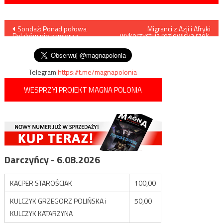
Nawigacja
Sondaż: Ponad połowa
Migranci z Azji i Afryki
wykorzystują rozlewiska rzek,
Polaków nie zamierza
by dostać się do Polski
wpisu
zmieniać zużycia energii
Telegram
https://t.me/magnapolonia
WESPRZYJ PROJEKT MAGNA POLONIA
Darczyńcy - 6.08.2026
KACPER STAROŚCIAK
100,00
KULCZYK GRZEGORZ POLIŃSKA i
50,00
KULCZYK KATARZYNA