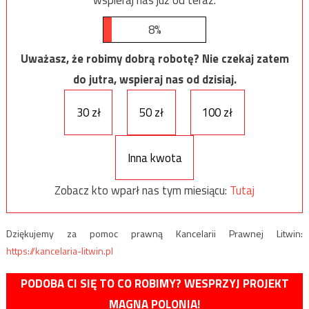
wspieraj nas już od teraz.
8%
Uważasz, że robimy dobrą robotę? Nie czekaj zatem
do jutra, wspieraj nas od dzisiaj.
30 zł
50 zł
100 zł
Inna kwota
Zobacz kto wparł nas tym miesiącu:
Tutaj
Dziękujemy za pomoc prawną Kancelarii Prawnej Litwin:
https://kancelaria-litwin.pl
PODOBA CI SIĘ TO CO ROBIMY? WESPRZYJ PROJEKT
MAGNA POLONIA!