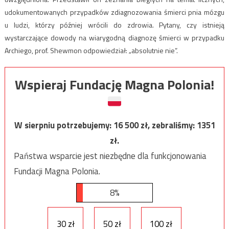
udokumentowanych przypadków zdiagnozowania śmierci pnia mózgu
u ludzi, którzy później wrócili do zdrowia. Pytany, czy istnieją
wystarczające dowody na wiarygodną diagnozę śmierci w przypadku
Archiego, prof. Shewmon odpowiedział: „absolutnie nie”.
Wspieraj Fundację Magna Polonia!
W sierpniu potrzebujemy:
16 500
zł, zebraliśmy:
1351
zł.
Państwa wsparcie jest niezbędne dla funkcjonowania
Fundacji Magna Polonia.
8%
30 zł
50 zł
100 zł