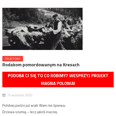
FELIETONY
Rodakom pomordowanym na Kresach
PODOBA CI SIĘ TO CO ROBIMY? WESPRZYJ PROJEKT
MAGNA POLONIA!
15 września 2020
Polskiej pieśni już wiatr Wam nie śpiewa,
Drzewa szumią – lecz jakoś inaczej.