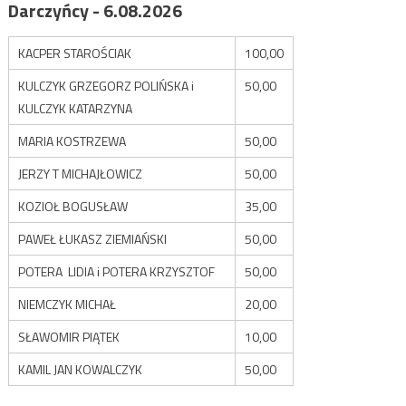
Darczyńcy - 6.08.2026
KACPER STAROŚCIAK
100,00
KULCZYK GRZEGORZ POLIŃSKA i
50,00
KULCZYK KATARZYNA
MARIA KOSTRZEWA
50,00
JERZY T MICHAJŁOWICZ
50,00
KOZIOŁ BOGUSŁAW
35,00
PAWEŁ ŁUKASZ ZIEMIAŃSKI
50,00
POTERA LIDIA i POTERA KRZYSZTOF
50,00
NIEMCZYK MICHAŁ
20,00
SŁAWOMIR PIĄTEK
10,00
KAMIL JAN KOWALCZYK
50,00