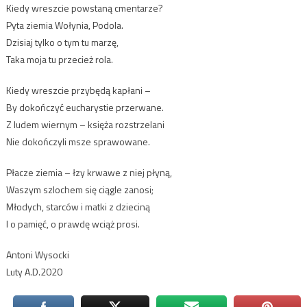
Kiedy wreszcie powstaną cmentarze?
Pyta ziemia Wołynia, Podola.
Dzisiaj tylko o tym tu marzę,
Taka moja tu przecież rola.
Kiedy wreszcie przybędą kapłani –
By dokończyć eucharystie przerwane.
Z ludem wiernym – księża rozstrzelani
Nie dokończyli msze sprawowane.
Płacze ziemia – łzy krwawe z niej płyną,
Waszym szlochem się ciągle zanosi;
Młodych, starców i matki z dzieciną
I o pamięć, o prawdę wciąż prosi.
Antoni Wysocki
Luty A.D.2020