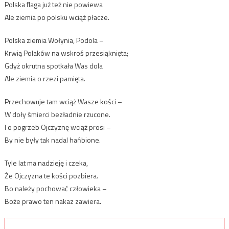
Polska flaga już też nie powiewa
Ale ziemia po polsku wciąż płacze.
Polska ziemia Wołynia, Podola –
Krwią Polaków na wskroś przesiąknięta;
Gdyż okrutna spotkała Was dola
Ale ziemia o rzezi pamięta.
Przechowuje tam wciąż Wasze kości –
W doły śmierci bezładnie rzucone.
I o pogrzeb Ojczyznę wciąż prosi –
By nie były tak nadal hańbione.
Tyle lat ma nadzieję i czeka,
Że Ojczyzna te kości pozbiera.
Bo należy pochować człowieka –
Boże prawo ten nakaz zawiera.