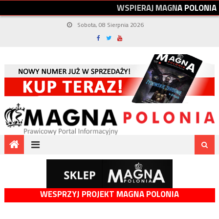
W
S
P
I
E
R
A
J
M
A
G
N
A
P
O
L
O
N
I
A
Sobota, 08 Sierpnia 2026
WESPRZYJ PROJEKT MAGNA POLONIA