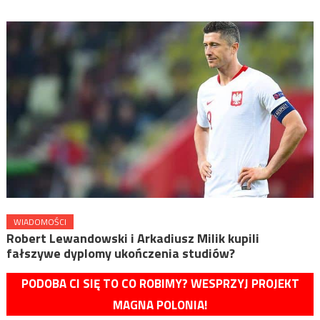
WIADOMOŚCI
Robert Lewandowski i Arkadiusz Milik kupili
fałszywe dyplomy ukończenia studiów?
PODOBA CI SIĘ TO CO ROBIMY? WESPRZYJ PROJEKT
MAGNA POLONIA!