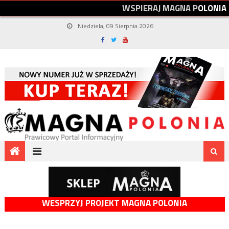
W
S
P
I
E
R
A
J
M
A
G
N
A
P
O
L
O
N
I
A
Niedziela, 09 Sierpnia 2026
WESPRZYJ PROJEKT MAGNA POLONIA