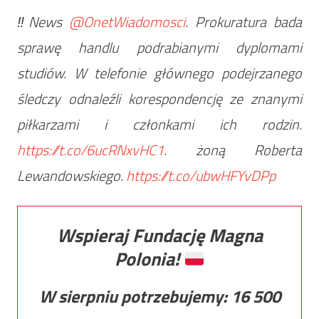
‼️News
@OnetWiadomosci
. Prokuratura bada
sprawę handlu podrabianymi dyplomami
studiów. W telefonie głównego podejrzanego
śledczy odnaleźli korespondencję ze znanymi
piłkarzami i członkami ich rodzin.
https://t.co/6ucRNxvHC1
. żoną Roberta
Lewandowskiego.
https://t.co/ubwHFYvDPp
Wspieraj Fundację Magna
Polonia!
W sierpniu potrzebujemy:
16 500