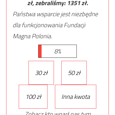
zł, zebraliśmy:
1351
zł.
Państwa wsparcie jest niezbędne
dla funkcjonowania Fundacji
Magna Polonia.
8%
30 zł
50 zł
100 zł
Inna kwota
Zobacz kto wparł nas tym