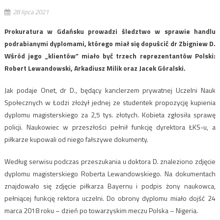
28 lipca 2021
Prokuratura w Gdańsku prowadzi śledztwo w sprawie handlu
podrabianymi dyplomami, którego miał się dopuścić dr Zbigniew D.
Wśród jego „klientów” miało być trzech reprezentantów Polski:
Robert Lewandowski, Arkadiusz Milik oraz Jacek Góralski.
Jak podaje Onet, dr D., będący kanclerzem prywatnej Uczelni Nauk
Społecznych w Łodzi złożył jednej ze studentek propozycję kupienia
dyplomu magisterskiego za 2,5 tys. złotych. Kobieta zgłosiła sprawę
policji. Naukowiec w przeszłości pełnił funkcję dyrektora ŁKS-u, a
piłkarze kupowali od niego fałszywe dokumenty.
Według serwisu podczas przeszukania u doktora D. znaleziono zdjęcie
dyplomu magisterskiego Roberta Lewandowskiego. Na dokumentach
znajdowało się zdjęcie piłkarza Bayernu i podpis żony naukowca,
pełniącej funkcję rektora uczelni. Do obrony dyplomu miało dojść 24
marca 2018 roku – dzień po towarzyskim meczu Polska – Nigeria.