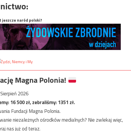
nictwo:
t jeszcze naród polski?
ację Magna Polonia!
Sierpień 2026
jemy:
16 500
zł, zebraliśmy:
1351
zł.
ania Fundacji Magna Polonia.
anie niezależnych ośrodków medialnych? Nie zwlekaj więc,
raj nas już od teraz.