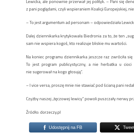
Lewicka, ale ponownie przerwał jej polityk. – Pani się dene
z pani poglądami, czyli wspieraniem Koalicji Europejskiej, 
– To jest argumentum ad personam – odpowiedziała Lewicka. –
Dalej dziennikarka krytykowała Biedronia za to, że ten „sug
sam nie wspiera kogoś, kto realizuje bliskie mu wartości.
Na koniec programu dziennikarka jeszcze raz zwróciła się 
To jest program publicystyczny, a nie herbatka u cioc
nie sugerował na kogo głosują”.
– I vice versa, proszę mnie nie stawiać pod ścianą pani red
Czyżby naszej „tęczowej lewicy” powoli puszczały nerwy p
Źródło: dorzeczy.pl
Udostępnij na FB
Twee