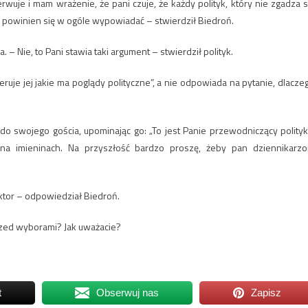
rwuje i mam wrażenie, że pani czuje, że każdy polityk, który nie zgadza s
nie powinien się w ogóle wypowiadać – stwierdził Biedroń.
 Nie, to Pani stawia taki argument – stwierdził polityk.
eruje jej jakie ma poglądy polityczne”, a nie odpowiada na pytanie, dlacze
do swojego gościa, upominając go: „To jest Panie przewodniczący polityk
i na imieninach. Na przyszłość bardzo proszę, żeby pan dziennikarz
aktor – odpowiedział Biedroń.
rzed wyborami? Jak uważacie?
t
Obserwuj nas
Zapisz