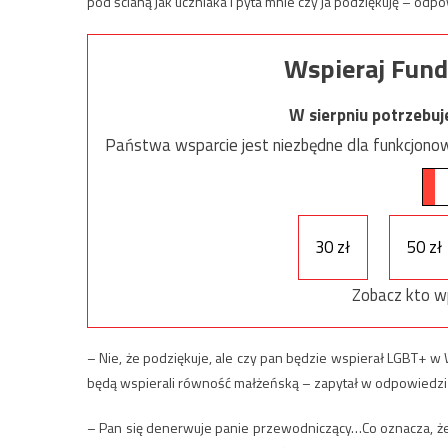
pod ścianą jak uczniaka i pyta mnie czy ja podziękuję – odp
Wspieraj Fund
W sierpniu potrzebu
Państwa wsparcie jest niezbędne dla funkcjonow
30 zł
50 zł
Zobacz kto w
– Nie, że podziękuje, ale czy pan będzie wspierał LGBT+ w
będą wspierali równość małżeńską – zapytał w odpowiedzi
– Pan się denerwuje panie przewodniczący…Co oznacza, że c