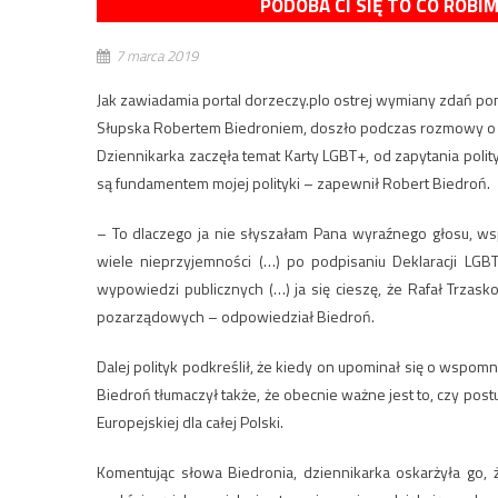
PODOBA CI SIĘ TO CO ROBI
7 marca 2019
Jak zawiadamia portal dorzeczy.plo ostrej wymiany zdań p
Słupska Robertem Biedroniem, doszło podczas rozmowy o 
Dziennikarka zaczęła temat Karty LGBT+, od zapytania polity
są fundamentem mojej polityki – zapewnił Robert Biedroń.
– To dlaczego ja nie słyszałam Pana wyraźnego głosu, ws
wiele nieprzyjemności (…) po podpisaniu Deklaracji LGB
wypowiedzi publicznych (…) ja się cieszę, że Rafał Trzaskow
pozarządowych – odpowiedział Biedroń.
Dalej polityk podkreślił, że kiedy on upominał się o wspo
Biedroń tłumaczył także, że obecnie ważne jest to, czy pos
Europejskiej dla całej Polski.
Komentując słowa Biedronia, dziennikarka oskarżyła go, 