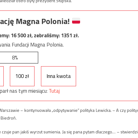
owiedział ostro były prezydent Słupska.
ację Magna Polonia!
jemy:
16 500
zł, zebraliśmy:
1351
zł.
ania Fundacji Magna Polonia.
8%
100 zł
Inna kwota
parł nas tym miesiącu:
Tutaj
 Warszawie – kontynuowała „odpytywanie” polityka Lewicka. – A czy polity
 Biedroń.
zuje pan jakiś wyrzut sumienia. Ja się pana pytam dlaczego… – stwierdzi