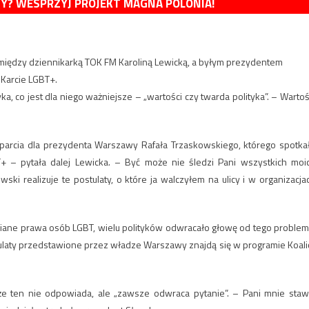
MY? WESPRZYJ PROJEKT MAGNA POLONIA!
omiędzy dziennikarką TOK FM Karoliną Lewicką, a byłym prezydentem
Karcie LGBT+.
ka, co jest dla niego ważniejsze – „wartości czy twarda polityka”. – Wartoś
parcia dla prezydenta Warszawy Rafała Trzaskowskiego, którego spotka
T+ – pytała dalej Lewicka. – Być może nie śledzi Pani wszystkich moi
ski realizuje te postulaty, o które ja walczyłem na ulicy i w organizacja
mniane prawa osób LGBT, wielu polityków odwracało głowę od tego problem
tulaty przedstawione przez władze Warszawy znajdą się w programie Koalic
że ten nie odpowiada, ale „zawsze odwraca pytanie”. – Pani mnie staw