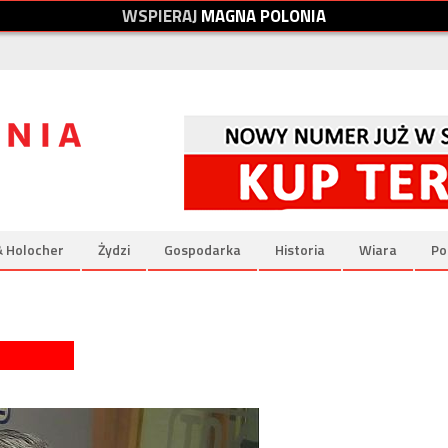
W
S
P
I
E
R
A
J
M
A
G
N
A
P
O
L
O
N
I
A
& Holocher
Żydzi
Gospodarka
Historia
Wiara
Po