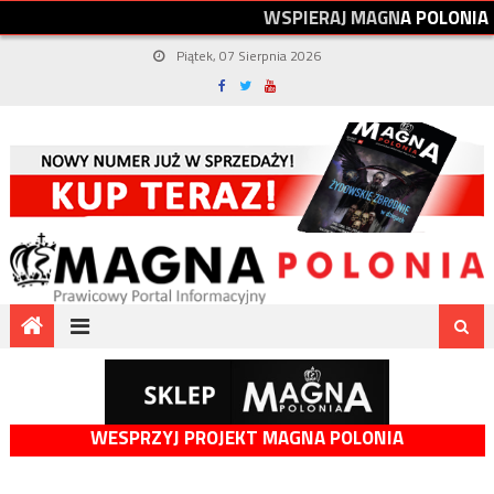
W
S
P
I
E
R
A
J
M
A
G
N
A
P
O
L
O
N
I
A
Piątek, 07 Sierpnia 2026
WESPRZYJ PROJEKT MAGNA POLONIA