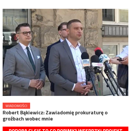
WIADOMOŚCI
Robert Bąkiewicz: Zawiadomię prokuraturę o
groźbach wobec mnie
PODOBA CI SIĘ TO CO ROBIMY? WESPRZYJ PROJEKT