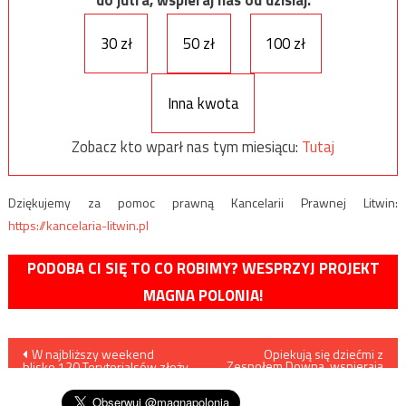
do jutra, wspieraj nas od dzisiaj.
30 zł
50 zł
100 zł
Inna kwota
Zobacz kto wparł nas tym miesiącu:
Tutaj
Dziękujemy za pomoc prawną Kancelarii Prawnej Litwin:
https://kancelaria-litwin.pl
PODOBA CI SIĘ TO CO ROBIMY? WESPRZYJ PROJEKT
MAGNA POLONIA!
Nawigacja
W najbliższy weekend
Opiekują się dziećmi z
Zespołem Downa, wspierają
blisko 120 Terytorialsów złoży
proaborcyjne protesty
wpisu
przysięgę wojskową