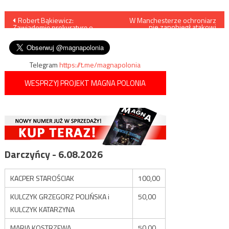
Nawigacja
Robert Bąkiewicz:
W Manchesterze ochroniarz
nie zapobiegł atakowi
Zawiadomię prokuraturę o
terrorystycznemu ponieważ…
wpisu
groźbach wobec mnie
bał się oskarżeń o rasizm
Telegram
https://t.me/magnapolonia
WESPRZYJ PROJEKT MAGNA POLONIA
Darczyńcy - 6.08.2026
KACPER STAROŚCIAK
100,00
KULCZYK GRZEGORZ POLIŃSKA i
50,00
KULCZYK KATARZYNA
MARIA KOSTRZEWA
50,00