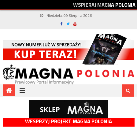
W
S
P
I
E
R
A
J
M
A
G
N
A
P
O
L
O
N
I
A
Niedziela, 09 Sierpnia 2026
WESPRZYJ PROJEKT MAGNA POLONIA