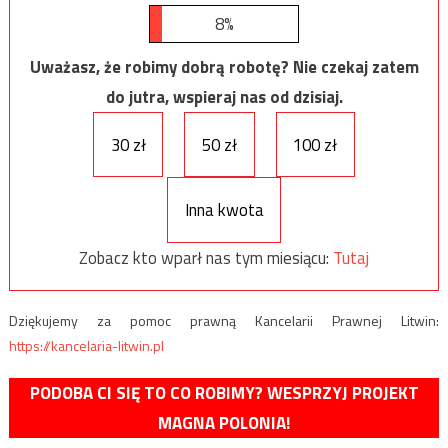
8%
Uważasz, że robimy dobrą robotę? Nie czekaj zatem
do jutra, wspieraj nas od dzisiaj.
30 zł
50 zł
100 zł
Inna kwota
Zobacz kto wparł nas tym miesiącu:
Tutaj
Dziękujemy za pomoc prawną Kancelarii Prawnej Litwin:
https://kancelaria-litwin.pl
PODOBA CI SIĘ TO CO ROBIMY? WESPRZYJ PROJEKT
MAGNA POLONIA!