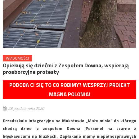
WIADOMOŚCI
Opiekują się dziećmi z Zespołem Downa, wspierają
proaborcyjne protesty
PODOBA CI SIĘ TO CO ROBIMY? WESPRZYJ PROJEKT
MAGNA POLONIA!
28 października 2020
Przedszkole integracyjne na Mokotowie „Małe misie” do którego
chodzą dzieci z zespołem Downa. Personel na czarno z
błyskawicami na bluzkach. Zapłakane mamy niepełnosprawnych