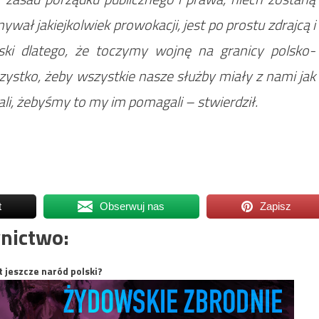
ywał jakiejkolwiek prowokacji, jest po prostu zdrajcą i
ski dlatego, że toczymy wojnę na granicy polsko-
szystko, żeby wszystkie nasze służby miały z nami jak
li, żebyśmy to my im pomagali – stwierdził.
t
Obserwuj nas
Zapisz
nictwo:
t jeszcze naród polski?