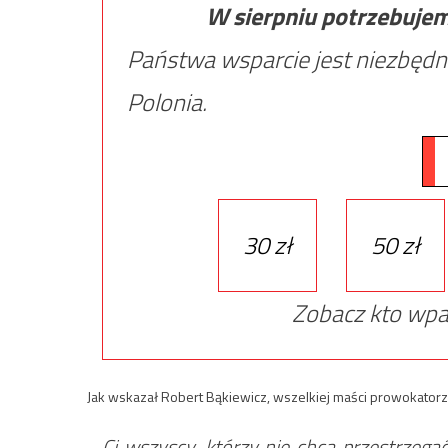
W sierpniu potrzebuje
Państwa wsparcie jest niezbędn
Polonia.
30 zł
50 zł
Zobacz kto wpa
Jak wskazał Robert Bąkiewicz, wszelkiej maści prowokatorzy i
Ci wszyscy, którzy nie chcą przestrzega