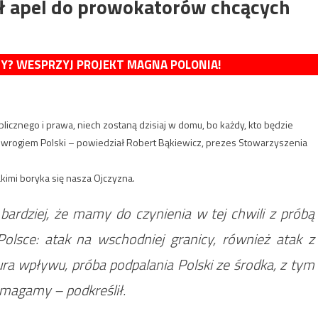
ł apel do prowokatorów chcących
MY? WESPRZYJ PROJEKT MAGNA POLONIA!
licznego i prawa, niech zostaną dzisiaj w domu, bo każdy, kto będzie
 i wrogiem Polski – powiedział Robert Bąkiewicz, prezes Stowarzyszenia
akimi boryka się nasza Ojczyzna.
bardziej, że mamy do czynienia w tej chwili z próbą
olsce: atak na wschodniej granicy, również atak z
ura wpływu, próba podpalania Polski ze środka, z tym
 zmagamy – podkreślił.