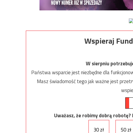
Wspieraj Fund
W sierpniu potrzebu
Państwa wsparcie jest niezbędne dla funkcjonow
Masz świadomość tego jak ważne jest przetrw
wspie
Uważasz, że robimy dobrą robotę? Ni
30 zł
50 zł