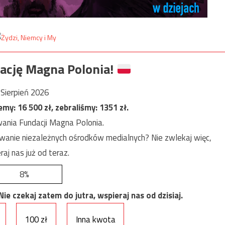
ację Magna Polonia!
Sierpień 2026
jemy:
16 500
zł, zebraliśmy:
1351
zł.
ania Fundacji Magna Polonia.
anie niezależnych ośrodków medialnych? Nie zwlekaj więc,
raj nas już od teraz.
8%
e czekaj zatem do jutra, wspieraj nas od dzisiaj.
100 zł
Inna kwota