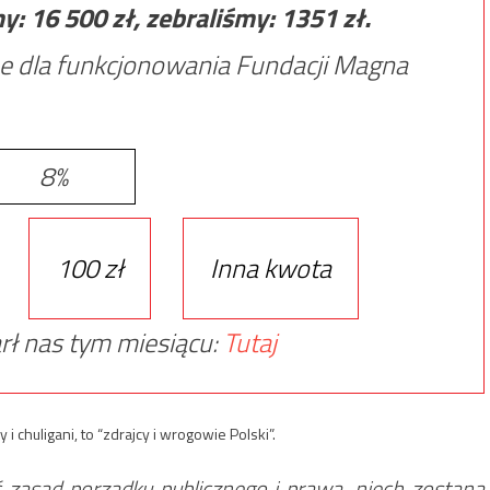
my:
16 500
zł, zebraliśmy:
1351
zł.
e dla funkcjonowania Fundacji Magna
8%
100 zł
Inna kwota
rł nas tym miesiącu:
Tutaj
 chuligani, to “zdrajcy i wrogowie Polski”.
ć zasad porządku publicznego i prawa, niech zostaną