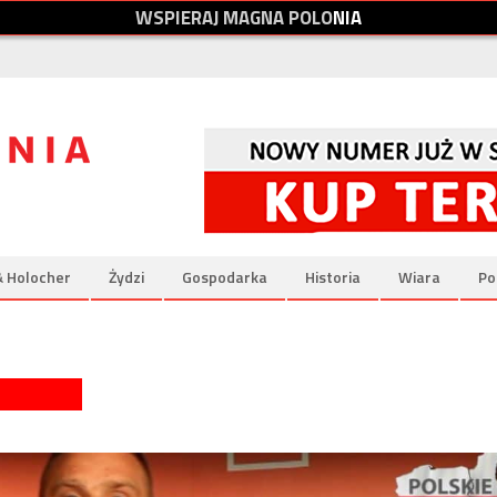
W
S
P
I
E
R
A
J
M
A
G
N
A
P
O
L
O
N
I
A
& Holocher
Żydzi
Gospodarka
Historia
Wiara
Po