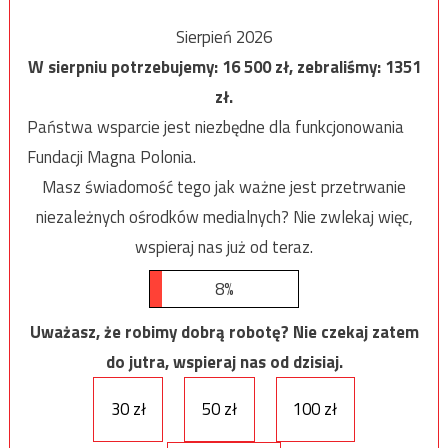
Sierpień 2026
W sierpniu potrzebujemy:
16 500
zł, zebraliśmy:
1351
zł.
Państwa wsparcie jest niezbędne dla funkcjonowania
Fundacji Magna Polonia.
Masz świadomość tego jak ważne jest przetrwanie
niezależnych ośrodków medialnych? Nie zwlekaj więc,
wspieraj nas już od teraz.
8%
Uważasz, że robimy dobrą robotę? Nie czekaj zatem
do jutra, wspieraj nas od dzisiaj.
30 zł
50 zł
100 zł