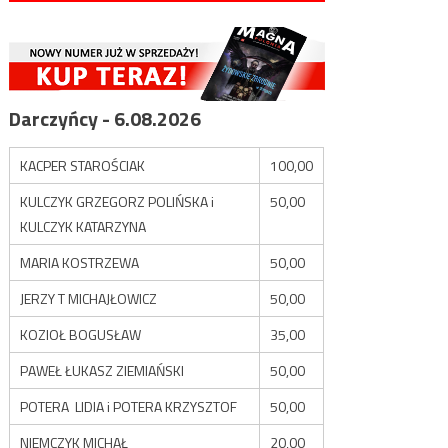
Darczyńcy - 6.08.2026
KACPER STAROŚCIAK
100,00
KULCZYK GRZEGORZ POLIŃSKA i
50,00
KULCZYK KATARZYNA
MARIA KOSTRZEWA
50,00
JERZY T MICHAJŁOWICZ
50,00
KOZIOŁ BOGUSŁAW
35,00
PAWEŁ ŁUKASZ ZIEMIAŃSKI
50,00
POTERA LIDIA i POTERA KRZYSZTOF
50,00
NIEMCZYK MICHAŁ
20,00