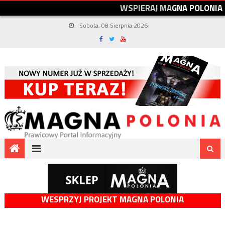
W
S
P
I
E
R
A
J
M
A
G
N
A
P
O
L
O
N
I
A
Sobota, 08 Sierpnia 2026
WESPRZYJ PROJEKT MAGNA POLONIA