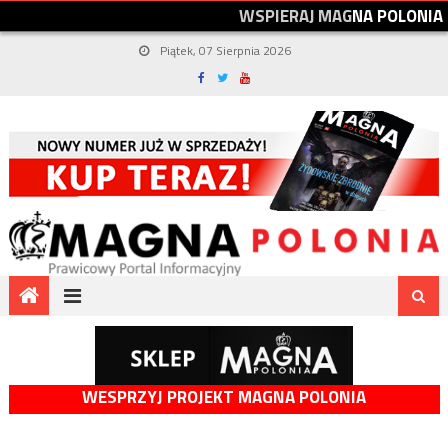
W
S
P
I
E
R
A
J
M
A
G
N
A
P
O
L
O
N
I
A
Piątek, 07 Sierpnia 2026
WESPRZYJ PROJEKT MAGNA POLONIA