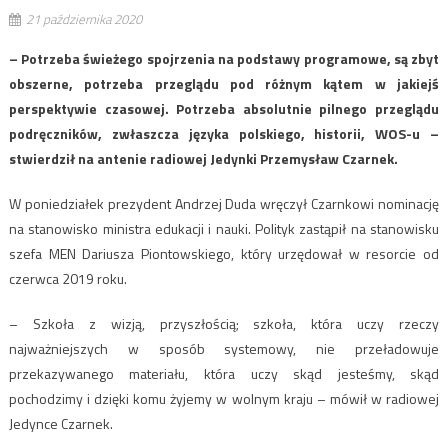
21 października 2020
– Potrzeba świeżego spojrzenia na podstawy programowe, są zbyt
obszerne, potrzeba przeglądu pod różnym kątem w jakiejś
perspektywie czasowej. Potrzeba absolutnie pilnego przeglądu
podręczników, zwłaszcza języka polskiego, historii, WOS-u –
stwierdził na antenie radiowej Jedynki Przemysław Czarnek.
W poniedziałek prezydent Andrzej Duda wręczył Czarnkowi nominację
na stanowisko ministra edukacji i nauki. Polityk zastąpił na stanowisku
szefa MEN Dariusza Piontowskiego, który urzędował w resorcie od
czerwca 2019 roku.
– Szkoła z wizją, przyszłością; szkoła, która uczy rzeczy
najważniejszych w sposób systemowy, nie przeładowuje
przekazywanego materiału, która uczy skąd jesteśmy, skąd
pochodzimy i dzięki komu żyjemy w wolnym kraju – mówił w radiowej
Jedynce Czarnek.