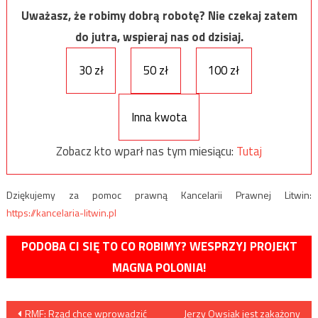
Uważasz, że robimy dobrą robotę? Nie czekaj zatem
do jutra, wspieraj nas od dzisiaj.
30 zł
50 zł
100 zł
Inna kwota
Zobacz kto wparł nas tym miesiącu:
Tutaj
Dziękujemy za pomoc prawną Kancelarii Prawnej Litwin:
https://kancelaria-litwin.pl
PODOBA CI SIĘ TO CO ROBIMY? WESPRZYJ PROJEKT
MAGNA POLONIA!
Nawigacja
RMF: Rząd chce wprowadzić
Jerzy Owsiak jest zakażony