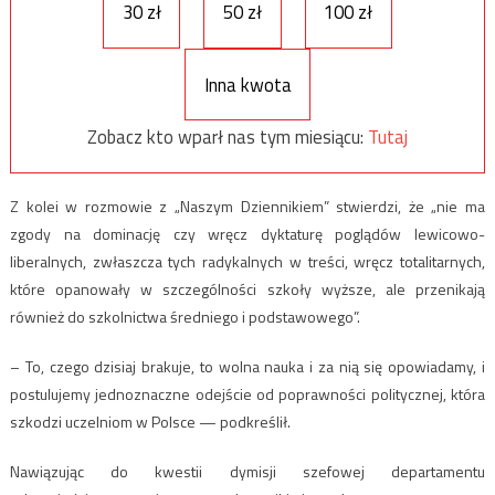
30 zł
50 zł
100 zł
Inna kwota
Zobacz kto wparł nas tym miesiącu:
Tutaj
Z kolei w rozmowie z „Naszym Dziennikiem” stwierdzi, że „nie ma
zgody na dominację czy wręcz dyktaturę poglądów lewicowo-
liberalnych, zwłaszcza tych radykalnych w treści, wręcz totalitarnych,
które opanowały w szczególności szkoły wyższe, ale przenikają
również do szkolnictwa średniego i podstawowego”.
– To, czego dzisiaj brakuje, to wolna nauka i za nią się opowiadamy, i
postulujemy jednoznaczne odejście od poprawności politycznej, która
szkodzi uczelniom w Polsce — podkreślił.
Nawiązując do kwestii dymisji szefowej departamentu