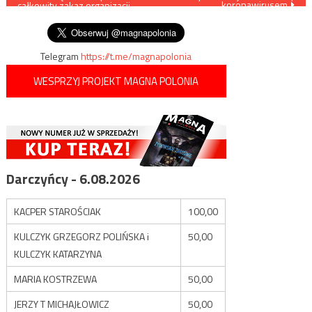
koronawirusem
całkowity zakaz organizacji
wpisu
wesel w całym kraju
Telegram
https://t.me/magnapolonia
WESPRZYJ PROJEKT MAGNA POLONIA
Darczyńcy - 6.08.2026
KACPER STAROŚCIAK
100,00
KULCZYK GRZEGORZ POLIŃSKA i
50,00
KULCZYK KATARZYNA
MARIA KOSTRZEWA
50,00
JERZY T MICHAJŁOWICZ
50,00