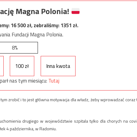
ację Magna Polonia!
jemy:
16 500
zł, zebraliśmy:
1351
zł.
ania Fundacji Magna Polonia.
8%
100 zł
Inna kwota
parł nas tym miesiącu:
Tutaj
z tym zrobić i to jest główna motywacja dla władz, żeby wprowadzać coraz 
chomienia drugiego w województwie szpitala tylko dla chorych na covi
łek 4 października, w Radomiu.