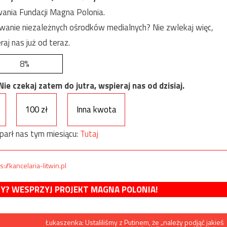
ania Fundacji Magna Polonia.
anie niezależnych ośrodków medialnych? Nie zwlekaj więc,
raj nas już od teraz.
8%
e czekaj zatem do jutra, wspieraj nas od dzisiaj.
100 zł
Inna kwota
parł nas tym miesiącu:
Tutaj
s://kancelaria-litwin.pl
MY? WESPRZYJ PROJEKT MAGNA POLONIA!
Łukaszenka: Ustaliliśmy z Putinem, że „należy podjąć jakieś