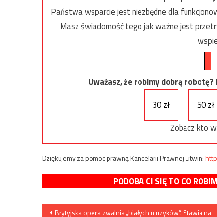
Państwa wsparcie jest niezbędne dla funkcjonow
Masz świadomość tego jak ważne jest przetrw
wspie
Uważasz, że robimy dobrą robotę? Ni
30 zł
50 zł
Zobacz kto w
Dziękujemy za pomoc prawną Kancelarii Prawnej Litwin:
http
PODOBA CI SIĘ TO CO ROBI
Nawigacja
Brytyjska opera zwalnia „białych muzyków”. Stawia na