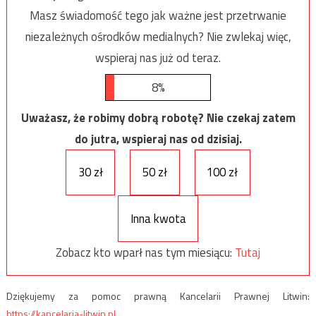
Masz świadomość tego jak ważne jest przetrwanie
niezależnych ośrodków medialnych? Nie zwlekaj więc,
wspieraj nas już od teraz.
8%
Uważasz, że robimy dobrą robotę? Nie czekaj zatem
do jutra, wspieraj nas od dzisiaj.
30 zł
50 zł
100 zł
Inna kwota
Zobacz kto wparł nas tym miesiącu:
Tutaj
Dziękujemy za pomoc prawną Kancelarii Prawnej Litwin:
https://kancelaria-litwin.pl