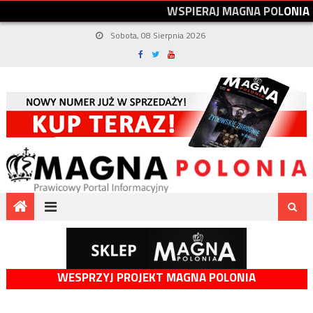
W
S
P
I
E
R
A
J
M
A
G
N
A
P
O
L
O
N
I
A
Sobota, 08 Sierpnia 2026
WESPRZYJ PROJEKT MAGNA POLONIA