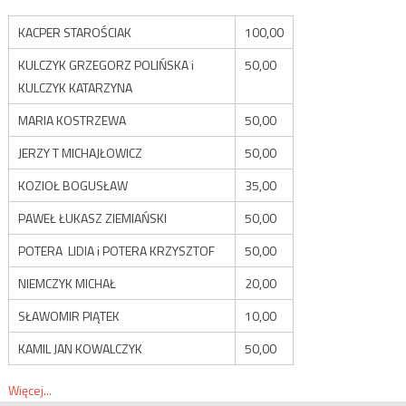
KACPER STAROŚCIAK
100,00
KULCZYK GRZEGORZ POLIŃSKA i
50,00
KULCZYK KATARZYNA
MARIA KOSTRZEWA
50,00
JERZY T MICHAJŁOWICZ
50,00
KOZIOŁ BOGUSŁAW
35,00
PAWEŁ ŁUKASZ ZIEMIAŃSKI
50,00
POTERA LIDIA i POTERA KRZYSZTOF
50,00
NIEMCZYK MICHAŁ
20,00
SŁAWOMIR PIĄTEK
10,00
KAMIL JAN KOWALCZYK
50,00
Więcej...