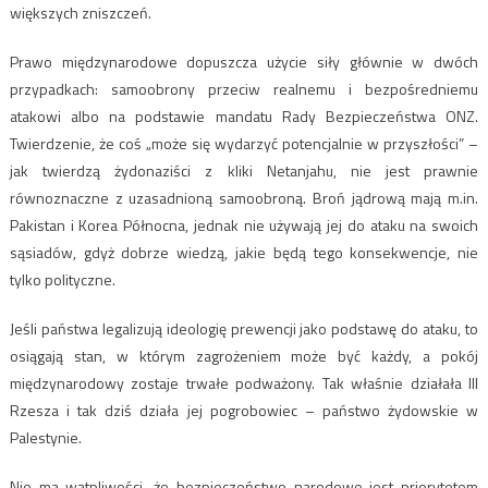
większych zniszczeń.
Prawo międzynarodowe dopuszcza użycie siły głównie w dwóch
przypadkach: samoobrony przeciw realnemu i bezpośredniemu
atakowi albo na podstawie mandatu Rady Bezpieczeństwa ONZ.
Twierdzenie, że coś „może się wydarzyć potencjalnie w przyszłości” –
jak twierdzą żydonaziści z kliki Netanjahu, nie jest prawnie
równoznaczne z uzasadnioną samoobroną. Broń jądrową mają m.in.
Pakistan i Korea Północna, jednak nie używają jej do ataku na swoich
sąsiadów, gdyż dobrze wiedzą, jakie będą tego konsekwencje, nie
tylko polityczne.
Jeśli państwa legalizują ideologię prewencji jako podstawę do ataku, to
osiągają stan, w którym zagrożeniem może być każdy, a pokój
międzynarodowy zostaje trwałe podważony. Tak właśnie działała III
Rzesza i tak dziś działa jej pogrobowiec – państwo żydowskie w
Palestynie.
Nie ma wątpliwości, że bezpieczeństwo narodowe jest priorytetem