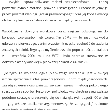
— zwykle usprawiedliwiane racjami bezpieczeństwa — rodzą
poważne pytania moralne, prawne i strategiczne. Przeanalizujemy je
przez pryzmat ideologii „ataku prewencyjnego” oraz jej konsekwencji
dla kultury bezpieczeństwa i stosunków międzynarodowych.
Współczesne doktryny wojskowe coraz częściej odwołują się do
koncepcji
pre-emption
lub
preventive strike
— to jest możliwości
uderzenia pierwszego, zanim przeciwnik uzyska zdolność do zadania
znacznych szkód. Tego typu myślenie zyskało popularność po atakach
z 11 września 2001 roku na WTC i było szeroko stosowane w
doktrynie amerykańskiej w pierwszej dekadzie XXI wieku.
Tyle tylko, że wojenna logika „pierwszego uderzenia” jest w swojej
istocie sprzeczna z ideą praworządności i norm międzynarodowych:
zasadą suwerenności państw, zakazem agresji i metodą pokojowego
rozstrzygania sporów. Historycy i politolodzy wielokrotnie zauważali, że
podobne strategie przyczyniły się do największych tragedii XX wieku
— gdy władze totalitarne argumentowały, że „antycypują” rzekome
zagrożenia, by uderzyć jako pierwsze.