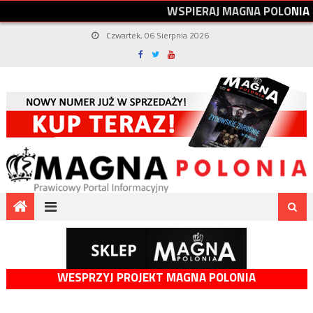
W
S
P
I
E
R
A
J
M
A
G
N
A
P
O
L
O
N
I
A
Czwartek, 06 Sierpnia 2026
WESPRZYJ PROJEKT MAGNA POLONIA