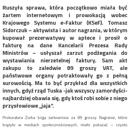
Ruszyła sprawa, która początkowo miała być
żartem internetowym i prowokacją wobec
Krajowego Systemu e-Faktur (KSeF). Tomasz
Sidorczuk – aktywista i autor nagrania, w którym
kupował prezerwatywy w aptece i prosił o
fakturę na dane Kancelarii Prezesa Rady
Ministrów – usłyszał zarzut podżegania do
wystawiania nierzetelnej faktury. Sam akt
zakupu to zaledwie 89 groszy VAT, ale
państwowe organy potraktowały go z pełną
surowością. Ma to być przykład dla wszystkich
innych, gdyż rząd Tuska -jak wszyscy zamordyści-
najbardziej obawia się, gdy ktoś robi sobie z niego
przysłowiowe „jaja”.
Prokuratura Żurka ściga żartownisia za 89 groszy. Nagranie, które
krążyło w mediach społecznościowych, miało pokazać – czysto