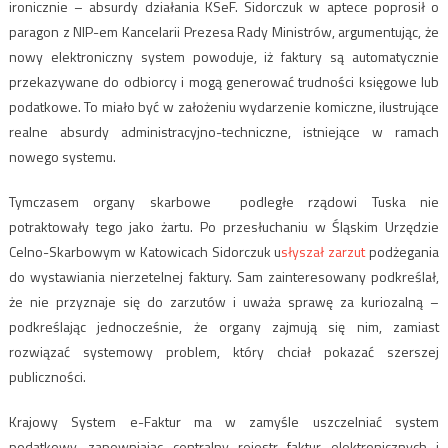
ironicznie – absurdy działania KSeF. Sidorczuk w aptece poprosił o
paragon z NIP-em Kancelarii Prezesa Rady Ministrów, argumentując, że
nowy elektroniczny system powoduje, iż faktury są automatycznie
przekazywane do odbiorcy i mogą generować trudności księgowe lub
podatkowe. To miało być w założeniu wydarzenie komiczne, ilustrujące
realne absurdy administracyjno-techniczne, istniejące w ramach
nowego systemu.
Tymczasem organy skarbowe podległe rządowi Tuska nie
potraktowały tego jako żartu. Po przesłuchaniu w Śląskim Urzędzie
Celno-Skarbowym w Katowicach Sidorczuk u
słyszał zarzut
podżegania
do wystawiania nierzetelnej faktury. Sam zainteresowany podkreślał,
że nie przyznaje się do zarzutów i uważa sprawę za kuriozalną –
podkreślając jednocześnie, że organy zajmują się nim, zamiast
rozwiązać systemowy problem, który chciał pokazać szerszej
publiczności.
Krajowy System e-Faktur ma w zamyśle uszczelniać system
podatkowy, zapewniając centralny rejestr faktur elektronicznych i