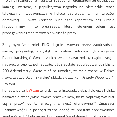
– Wolne i różnorodne media są niezbędnym elementem europejskiego
katalogu wartości, a populistyczna nagonka na niemieckie stacje
telewizyjne i wydawnictwa w Polsce jest wodą na młyn wrogów
demokracji – uważa Christian Mihr, szef Reporterów bez Granic.
Przypomnijmy – to organizacja, której głównym celem jest
propagowanie i monitorowanie wolności prasy.
Żeby było śmieszniej, RbG, chętnie cytowani przez zaodrzańskie
media, przywołują statystyki autorstwa polskiego „Towarzystwa
Dziennikarskiego”. Wynika z nich, że od czasu zmiany rządu pracę u
nadawców publicznych straciło, bądź zostało zdegradowanych blisko
200 dziennikarzy. Warto mieć na uwadze, że mało znane w Polsce
„Towarzystwo Dziennikarskie” składa się z… ikon „Gazety Wyborczej” i
„Polityki”.
Ponadto portal
DW.com
twierdzi, że w listopadzie ub.r. „Telewizja Polska
namawiała ofensywnie swoich pracowników, by za odprawą zwalniali
się z pracy”. Co to znaczy „namawiać ofensywnie”? Zmuszać?
Szantażować? Dla jasności trzeba dodać, że program dobrowolnych
zwolnień w TVP obejmował pracowników etatowych, a dziennikarze