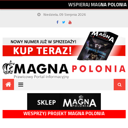
W
S
P
I
E
R
A
J
M
A
G
N
A
P
O
L
O
N
I
A
Niedziela, 09 Sierpnia 2026
WESPRZYJ PROJEKT MAGNA POLONIA