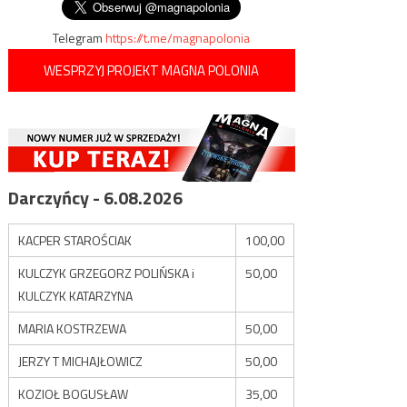
wpisu
Telegram
https://t.me/magnapolonia
WESPRZYJ PROJEKT MAGNA POLONIA
Darczyńcy - 6.08.2026
KACPER STAROŚCIAK
100,00
KULCZYK GRZEGORZ POLIŃSKA i
50,00
KULCZYK KATARZYNA
MARIA KOSTRZEWA
50,00
JERZY T MICHAJŁOWICZ
50,00
KOZIOŁ BOGUSŁAW
35,00