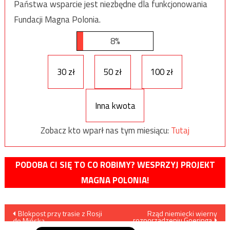
Państwa wsparcie jest niezbędne dla funkcjonowania
Fundacji Magna Polonia.
8%
30 zł
50 zł
100 zł
Inna kwota
Zobacz kto wparł nas tym miesiącu:
Tutaj
PODOBA CI SIĘ TO CO ROBIMY? WESPRZYJ PROJEKT
MAGNA POLONIA!
Nawigacja
Blokpost przy trasie z Rosji
Rząd niemiecki wierny
rozporządzeniu Goeringa
do Mińska