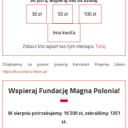
do jutra, wspieraj nas od dzisiaj.
30 zł
50 zł
100 zł
Inna kwota
Zobacz kto wparł nas tym miesiącu:
Tutaj
Dziękujemy za pomoc prawną Kancelarii Prawnej Litwin:
https://kancelaria-litwin.pl
Wspieraj Fundację Magna Polonia!
W sierpniu potrzebujemy:
16 500
zł, zebraliśmy:
1351
zł.