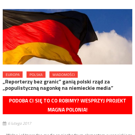
EUROPA
POLSKA
WIADOMOŚCI
„Reporterzy bez granic” ganią polski rząd za
„populistyczną nagonkę na niemieckie media”
PODOBA CI SIĘ TO CO ROBIMY? WESPRZYJ PROJEKT
MAGNA POLONIA!
6 lutego 2017