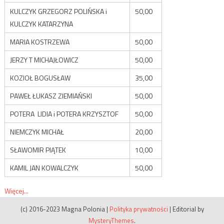
KULCZYK GRZEGORZ POLIŃSKA i
50,00
KULCZYK KATARZYNA
MARIA KOSTRZEWA
50,00
JERZY T MICHAJŁOWICZ
50,00
KOZIOŁ BOGUSŁAW
35,00
PAWEŁ ŁUKASZ ZIEMIAŃSKI
50,00
POTERA LIDIA i POTERA KRZYSZTOF
50,00
NIEMCZYK MICHAŁ
20,00
SŁAWOMIR PIĄTEK
10,00
KAMIL JAN KOWALCZYK
50,00
Więcej...
(c) 2016-2023 Magna Polonia
|
Polityka prywatności
|
Editorial by
MysteryThemes
.