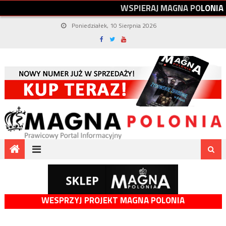
W
S
P
I
E
R
A
J
M
A
G
N
A
P
O
L
O
N
I
A
Poniedziałek, 10 Sierpnia 2026
WESPRZYJ PROJEKT MAGNA POLONIA