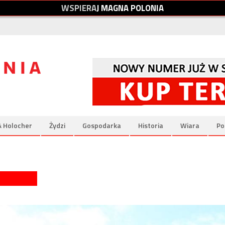
W
S
P
I
E
R
A
J
M
A
G
N
A
P
O
L
O
N
I
A
& Holocher
Żydzi
Gospodarka
Historia
Wiara
Po