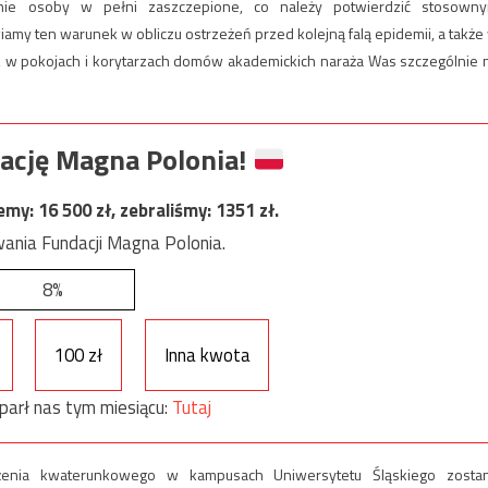
ie osoby w pełni zaszczepione, co należy potwierdzić stosown
amy ten warunek w obliczu ostrzeżeń przed kolejną falą epidemii, a także
i, w pokojach i korytarzach domów akademickich naraża Was szczególnie 
ację Magna Polonia!
jemy:
16 500
zł, zebraliśmy:
1351
zł.
ania Fundacji Magna Polonia.
8%
100 zł
Inna kwota
parł nas tym miesiącu:
Tutaj
ężenia kwaterunkowego w kampusach Uniwersytetu Śląskiego zosta