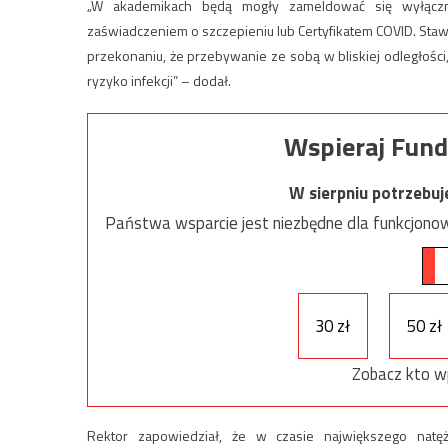
„W akademikach będą mogły zameldować się wyłączn
zaświadczeniem o szczepieniu lub Certyfikatem COVID. Stawi
przekonaniu, że przebywanie ze sobą w bliskiej odległośc
ryzyko infekcji” – dodał.
Wspieraj Fund
W sierpniu potrzebu
Państwa wsparcie jest niezbędne dla funkcjonow
30 zł
50 zł
Zobacz kto w
Rektor zapowiedział, że w czasie największego nat