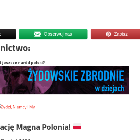
t
Obserwuj nas
Zapisz
nictwo:
t jeszcze naród polski?
ację Magna Polonia!