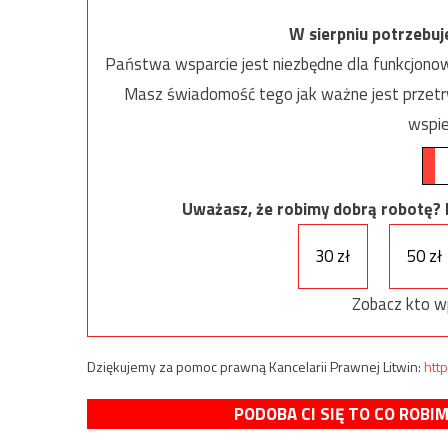
W sierpniu potrzebu
Państwa wsparcie jest niezbędne dla funkcjonow
Masz świadomość tego jak ważne jest przetrw
wspie
Uważasz, że robimy dobrą robotę? Ni
30 zł
50 zł
Zobacz kto w
Dziękujemy za pomoc prawną Kancelarii Prawnej Litwin:
http
PODOBA CI SIĘ TO CO ROBI