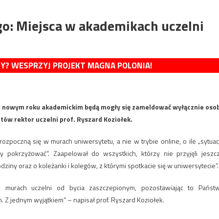
go: Miejsca w akademikach uczelni
MY? WESPRZYJ PROJEKT MAGNA POLONIA!
 nowym roku akademickim będą mogły się zameldować wyłącznie oso
tów rektor uczelni prof. Ryszard Koziołek.
ozpoczną się w murach uniwersytetu, a nie w trybie online, o ile „sytuac
y pokrzyżować”. Zaapelował do wszystkich, którzy nie przyjęli jeszc
odziny oraz o koleżanki i kolegów, z którymi spotkacie się w uniwersytecie”.
 murach uczelni od bycia zaszczepionym, pozostawiając to Państ
h. Z jednym wyjątkiem” – napisał prof. Ryszard Koziołek.