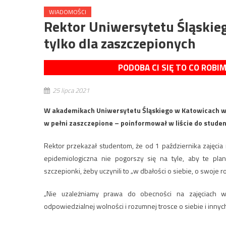
WIADOMOŚCI
Rektor Uniwersytetu Śląskie
tylko dla zaszczepionych
PODOBA CI SIĘ TO CO ROBI
25 lipca 2021
W akademikach Uniwersytetu Śląskiego w Katowicach w
w pełni zaszczepione – poinformował w liście do studen
Rektor przekazał studentom, że od 1 października zajęcia r
epidemiologiczna nie pogorszy się na tyle, aby te plan
szczepionki, żeby uczynili to „w dbałości o siebie, o swoje r
„Nie uzależniamy prawa do obecności na zajęciach w
odpowiedzialnej wolności i rozumnej trosce o siebie i innyc