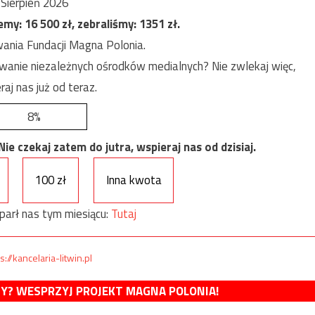
Sierpień 2026
jemy:
16 500
zł, zebraliśmy:
1351
zł.
ania Fundacji Magna Polonia.
anie niezależnych ośrodków medialnych? Nie zwlekaj więc,
raj nas już od teraz.
8%
e czekaj zatem do jutra, wspieraj nas od dzisiaj.
100 zł
Inna kwota
parł nas tym miesiącu:
Tutaj
s://kancelaria-litwin.pl
MY? WESPRZYJ PROJEKT MAGNA POLONIA!