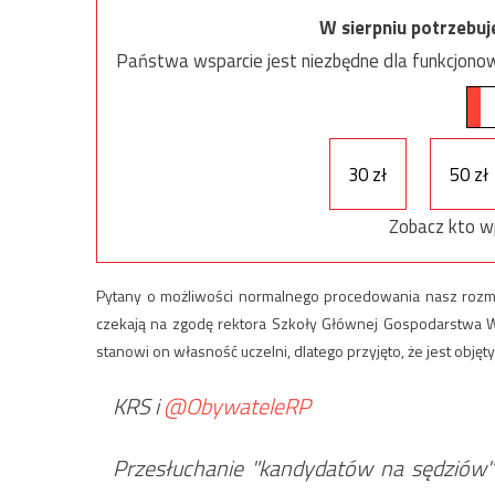
W sierpniu potrzebu
Państwa wsparcie jest niezbędne dla funkcjonow
30 zł
50 zł
Zobacz kto w
Pytany o możliwości normalnego procedowania nasz rozmówc
czekają na zgodę rektora Szkoły Głównej Gospodarstwa Wi
stanowi on własność uczelni, dlatego przyjęto, że jest objęty
KRS i
@ObywateleRP
Przesłuchanie "kandydatów na sędziów" p