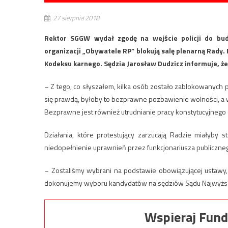
27 sierpnia 2018
Rektor SGGW wydał zgodę na wejście policji do bud
organizacji „Obywatele RP” blokują salę plenarną Rady
Kodeksu karnego. Sędzia Jarosław Dudzicz informuje, że
– Z tego, co słyszałem, kilka osób zostało zablokowanych p
się prawdą, byłoby to bezprawne pozbawienie wolności, a w
Bezprawne jest również utrudnianie pracy konstytucyjnego
Działania, które protestujący zarzucają Radzie miałyby 
niedopełnienie uprawnień przez funkcjonariusza publiczne
– Zostaliśmy wybrani na podstawie obowiązującej ustawy,
dokonujemy wyboru kandydatów na sędziów Sądu Najwyższeg
Wspieraj Fund