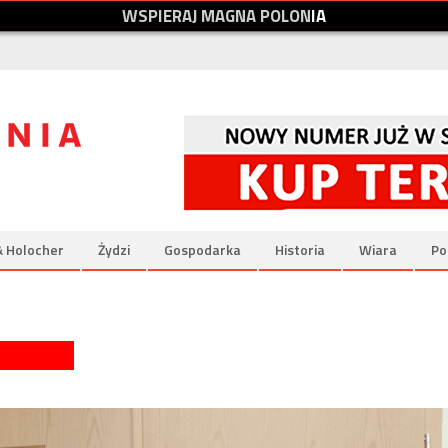
W
S
P
I
E
R
A
J
M
A
G
N
A
P
O
L
O
N
I
A
& Holocher
Żydzi
Gospodarka
Historia
Wiara
Po