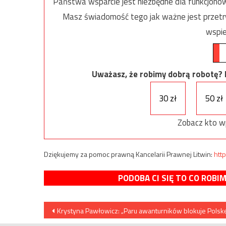
Państwa wsparcie jest niezbędne dla funkcjonow
Masz świadomość tego jak ważne jest przetrw
wspie
Uważasz, że robimy dobrą robotę? Ni
30 zł
50 zł
Zobacz kto w
Dziękujemy za pomoc prawną Kancelarii Prawnej Litwin:
http
PODOBA CI SIĘ TO CO ROBI
Nawigacja
Krystyna Pawłowicz: „Paru awanturników blokuje Polsk