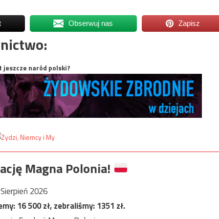
t
Obserwuj nas
Zapisz
nictwo:
t jeszcze naród polski?
ację Magna Polonia!
Sierpień 2026
jemy:
16 500
zł, zebraliśmy:
1351
zł.