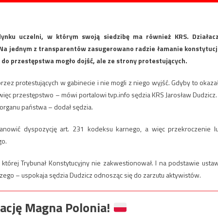
ynku uczelni, w którym swoją siedzibę ma również KRS. Działac
. Na jednym z transparentów zasugerowano radzie łamanie konstytucji
 do przestępstwa mogło dojść, ale ze strony protestujących.
rzez protestujących w gabinecie i nie mogli z niego wyjść. Gdyby to okaza
ięc przestępstwo – mówi portalowi tvp.info sędzia KRS Jarosław Dudzicz.
 organu państwa – dodał sędzia.
stanowić dyspozycję art. 231 kodeksu karnego, a więc przekroczenie l
go.
 której Trybunał Konstytucyjny nie zakwestionował. I na podstawie usta
o – uspokaja sędzia Dudzicz odnosząc się do zarzutu aktywistów.
ację Magna Polonia!