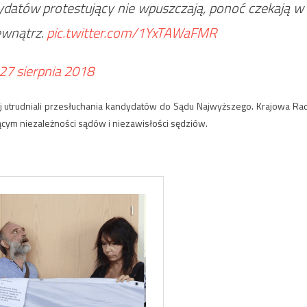
dydatów protestujący nie wpuszczają, ponoć czekają w
zewnątrz.
pic.twitter.com/1YxTAWaFMR
27 sierpnia 2018
ej utrudniali przesłuchania kandydatów do Sądu Najwyższego. Krajowa Ra
cym niezależności sądów i niezawisłości sędziów.