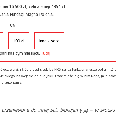
jemy:
16 500
zł, zebraliśmy:
1351
zł.
ania Fundacji Magna Polonia.
8%
100 zł
Inna kwota
parł nas tym miesiącu:
Tutaj
a wyjaśnił, że przed siedzibą KRS są już funkcjonariusze policji, któr
ejskiego na wejście do budynku. Choć mieści się w nim Rada, jako cało
 jej autonomią.
rzeniesione do innej sali, blokujemy ją – w środku