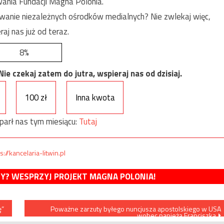
ania Fundacji Magna Polonia.
anie niezależnych ośrodków medialnych? Nie zwlekaj więc,
raj nas już od teraz.
8%
e czekaj zatem do jutra, wspieraj nas od dzisiaj.
100 zł
Inna kwota
parł nas tym miesiącu:
Tutaj
s://kancelaria-litwin.pl
MY? WESPRZYJ PROJEKT MAGNA POLONIA!
ę”
Poważne zarzuty byłego nuncjusza apostolskiego w USA
wobec papieża Franciszka