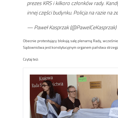
prezes KRS i kilkoro członków rady. Kan
innej części budynku. Policja na razie na 
— Paweł Kasprzak (@PawelCeKasprzak)
Obecnie protestujący blokują salę plenarną Rady, wcześni
Sądownictwa jest konstytucyjnym organem państwa strzegą
Czytaj też: