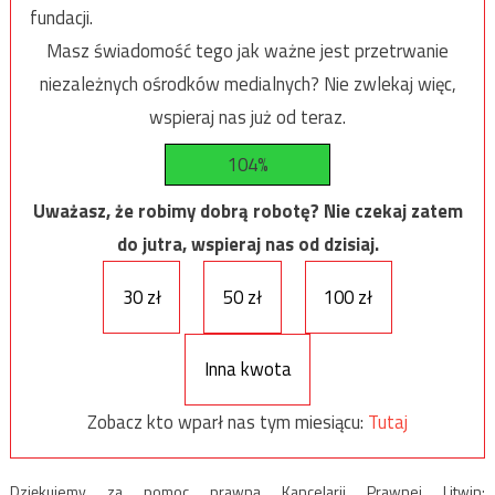
fundacji.
Masz świadomość tego jak ważne jest przetrwanie
niezależnych ośrodków medialnych? Nie zwlekaj więc,
wspieraj nas już od teraz.
104%
Uważasz, że robimy dobrą robotę? Nie czekaj zatem
do jutra, wspieraj nas od dzisiaj.
30 zł
50 zł
100 zł
Inna kwota
Zobacz kto wparł nas tym miesiącu:
Tutaj
Dziękujemy za pomoc prawną Kancelarii Prawnej Litwin: