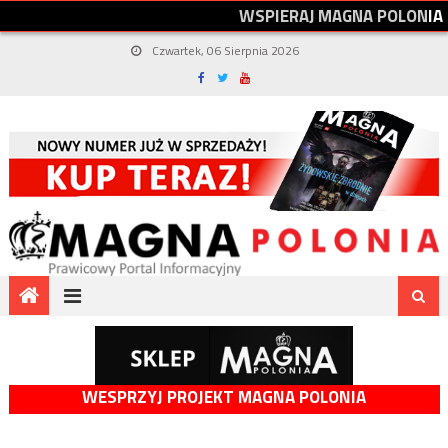
W
S
P
I
E
R
A
J
M
A
G
N
A
P
O
L
O
N
I
A
Czwartek, 06 Sierpnia 2026
WESPRZYJ PROJEKT MAGNA POLONIA