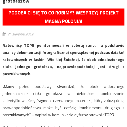
grotołazów
PODOBA CI SIĘ TO CO ROBIMY? WESPRZYJ PROJEKT
MAGNA POLONIA!
24 sierpnia 2019
Ratownicy TOPR poinformowali w sobotę rano, na podstawie
analizy dokumentacji fotograficznej sporządzonej podczas działań
ratowniczych w Jaskini Wielkiej Śnieżnej, że obok odnalezionego
ciała jednego grotołaza, najprawdopodobniej jest drugi z
poszukiwanych.
„Mamy pełne podstawy stwierdzić, że obok widocznego
jednoznacznie ciała grotołaza w niebieskim kombinezonie
zidentyfikowaliśmy fragment czerwonego materiału, który z dużą dozą
prawdopodobieństwa może być częścią kombinezonu drugiego z
poszukiwanych” – napisał w komunikacie dyżurny ratownik TOPR.