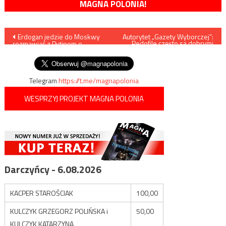
MAGNA POLONIA!
Nawigacja
Erdogan jedzie do Moskwy
Autorytet „Gazety Wyborczej”:
„Pedofile często są dobrymi
rozmawiać z Putinem o
wychowawcami”
wpisu
sytuacji w Idlibie
Telegram
https://t.me/magnapolonia
WESPRZYJ PROJEKT MAGNA POLONIA
Darczyńcy - 6.08.2026
KACPER STAROŚCIAK
100,00
KULCZYK GRZEGORZ POLIŃSKA i
50,00
KULCZYK KATARZYNA