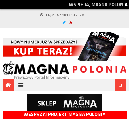
W
S
P
I
E
R
A
J
M
A
G
N
A
P
O
L
O
N
I
A
Piątek, 07 Sierpnia 2026
WESPRZYJ PROJEKT MAGNA POLONIA