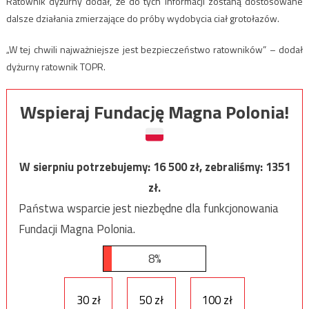
Ratownik dyżurny dodał, że do tych informacji zostaną dostosowane
dalsze działania zmierzające do próby wydobycia ciał grotołazów.
„W tej chwili najważniejsze jest bezpieczeństwo ratowników” – dodał
dyżurny ratownik TOPR.
Wspieraj Fundację Magna Polonia!
W sierpniu potrzebujemy:
16 500
zł, zebraliśmy:
1351
zł.
Państwa wsparcie jest niezbędne dla funkcjonowania
Fundacji Magna Polonia.
8%
30 zł
50 zł
100 zł