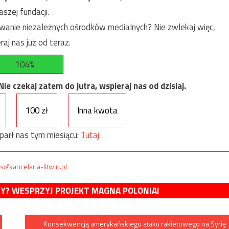
szej fundacji.
anie niezależnych ośrodków medialnych? Nie zwlekaj więc,
raj nas już od teraz.
104%
e czekaj zatem do jutra, wspieraj nas od dzisiaj.
100 zł
Inna kwota
parł nas tym miesiącu:
Tutaj
s://kancelaria-litwin.pl
MY? WESPRZYJ PROJEKT MAGNA POLONIA!
Konsekwencją amerykańskiego ataku rakietowego na Syrię