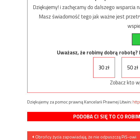
Dziękujemy! i zachęcamy do dalszego wsparcia na
Masz świadomość tego jak ważne jest przetrw
wspie
Uważasz, że robimy dobrą robotę? Ni
30 zł
50 zł
Zobacz kto w
Dziękujemy za pomoc prawną Kancelarii Prawnej Litwin:
http
PODOBA CI SIĘ TO CO ROBI
Nawigacja
Obrońcy życia zapowiadają, że nie odpuszczą PiS-owi