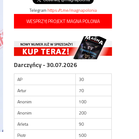
Telegram
https://t.me/magnapolonia
WESPRZYJ PROJEKT MAGNA POLONIA
Darczyńcy - 30.07.2026
AP
30
Artur
70
Anonim
100
Anonim
200
Arleta
90
Piotr
500