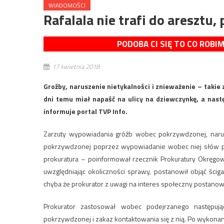
WIADOMOŚCI
Rafalala nie trafi do aresztu,
PODOBA CI SIĘ TO CO ROBI
17 kwietnia 2018
Groźby, naruszenie nietykalności i znieważenie – takie
dni temu miał napaść na ulicy na dziewczynkę, a nast
informuje portal TVP Info.
Zarzuty wypowiadania gróźb wobec pokrzywdzonej, narusze
pokrzywdzonej poprzez wypowiadanie wobec niej słów p
prokuratura – poinformował rzecznik Prokuratury Okręgow
uwzględniając okoliczności sprawy, postanowił objąć ści
chyba że prokurator z uwagi na interes społeczny postanowi 
Prokurator zastosował wobec podejrzanego następując
pokrzywdzonej i zakaz kontaktowania się z nią. Po wykona