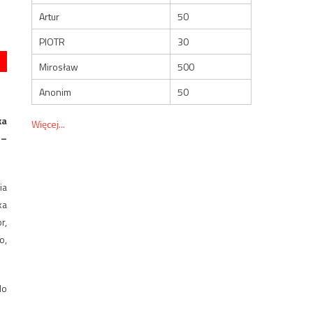
Artur
50
PIOTR
30
Mirosław
500
Anonim
50
ka
Więcej...
 –
ia
ka
r,
o,
do