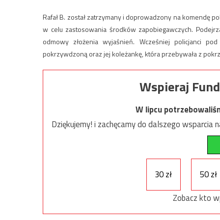
Rafał B. został zatrzymany i doprowadzony na komendę pol
w celu zastosowania środków zapobiegawczych. Podejrza
odmowy złożenia wyjaśnień. Wcześniej policjanci pod
pokrzywdzoną oraz jej koleżankę, która przebywała z pok
Wspieraj Fund
W lipcu potrzebowaliś
Dziękujemy! i zachęcamy do dalszego wsparcia na
30 zł
50 zł
Zobacz kto w