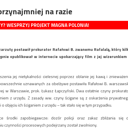
 przynajmniej na razie
MY? WESPRZYJ PROJEKT MAGNA POLONIA!
 zarzuty postawił prokurator Rafałowi B. zwanemu Rafalalą, który kil
ępnie opublikował w internecie upokarzający film z jej wizerunkiem
nia jej nietykalności cielesnej poprzez oblanie jej kawą i znieważen
owszechnie uznawanych za obelżywe postawiła Rafałowi B. warszaws
ej w Warszawie, prok. Łukasz Łapczyński. Dwa ostatnie czyny prokurato
ganiem z urzędu. Z zasady ww. czyny ścigane są z oskarżenia prywatneg
o objęciu ich ściganiem z urzędu – tak stało się w tym przypadku.
e środki zapobiegawcze: dozór policji oraz zakaz zbliżania się 
niu czynności procesowych podejrzany został zwolniony.