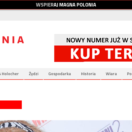
W
S
P
I
E
R
A
J
M
A
G
N
A
P
O
L
O
N
I
A
& Holocher
Żydzi
Gospodarka
Historia
Wiara
Po