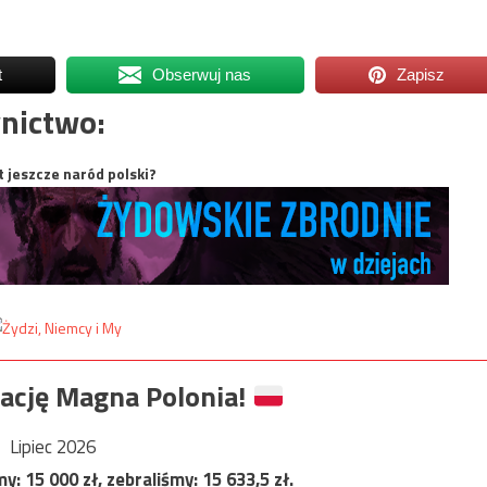
t
Obserwuj nas
Zapisz
nictwo:
t jeszcze naród polski?
ację Magna Polonia!
Lipiec 2026
my:
15 000
zł, zebraliśmy:
15 633,5
zł.