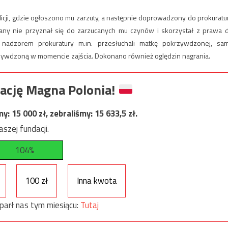
icji, gdzie ogłoszono mu zarzuty, a następnie doprowadzony do prokuratu
ny nie przyznał się do zarzucanych mu czynów i skorzystał z prawa 
 nadzorem prokuratury m.in. przesłuchali matkę pokrzywdzonej, sa
rzywdzoną w momencie zajścia. Dokonano również oględzin nagrania.
ację Magna Polonia!
my:
15 000
zł, zebraliśmy:
15 633,5
zł.
szej fundacji.
104%
100 zł
Inna kwota
parł nas tym miesiącu:
Tutaj