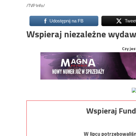
/TVP Info/
Udostępnij na FB
Twee
Wspieraj niezależne wydaw
Czy jes
Wspieraj Fund
W lipcu potrzebowaliś