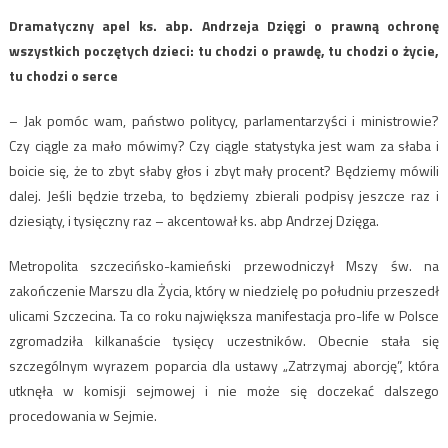
Dramatyczny apel ks. abp. Andrzeja Dzięgi o prawną ochronę
wszystkich poczętych dzieci: tu chodzi o prawdę, tu chodzi o życie,
tu chodzi o serce
– Jak pomóc wam, państwo politycy, parlamentarzyści i ministrowie?
Czy ciągle za mało mówimy? Czy ciągle statystyka jest wam za słaba i
boicie się, że to zbyt słaby głos i zbyt mały procent? Będziemy mówili
dalej. Jeśli będzie trzeba, to będziemy zbierali podpisy jeszcze raz i
dziesiąty, i tysięczny raz – akcentował ks. abp Andrzej Dzięga.
Metropolita szczecińsko-kamieński przewodniczył Mszy św. na
zakończenie Marszu dla Życia, który w niedzielę po południu przeszedł
ulicami Szczecina. Ta co roku największa manifestacja pro-life w Polsce
zgromadziła kilkanaście tysięcy uczestników. Obecnie stała się
szczególnym wyrazem poparcia dla ustawy „Zatrzymaj aborcję”, która
utknęła w komisji sejmowej i nie może się doczekać dalszego
procedowania w Sejmie.