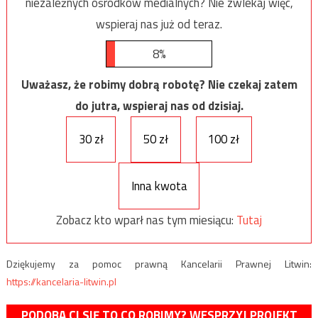
niezależnych ośrodków medialnych? Nie zwlekaj więc,
wspieraj nas już od teraz.
8%
Uważasz, że robimy dobrą robotę? Nie czekaj zatem
do jutra, wspieraj nas od dzisiaj.
30 zł
50 zł
100 zł
Inna kwota
Zobacz kto wparł nas tym miesiącu:
Tutaj
Dziękujemy za pomoc prawną Kancelarii Prawnej Litwin:
https://kancelaria-litwin.pl
PODOBA CI SIĘ TO CO ROBIMY? WESPRZYJ PROJEKT