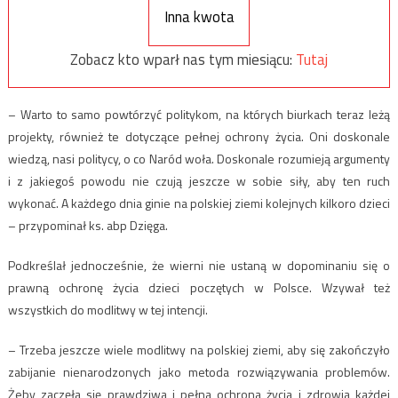
Inna kwota
Zobacz kto wparł nas tym miesiącu:
Tutaj
– Warto to samo powtórzyć politykom, na których biurkach teraz leżą
projekty, również te dotyczące pełnej ochrony życia. Oni doskonale
wiedzą, nasi politycy, o co Naród woła. Doskonale rozumieją argumenty
i z jakiegoś powodu nie czują jeszcze w sobie siły, aby ten ruch
wykonać. A każdego dnia ginie na polskiej ziemi kolejnych kilkoro dzieci
– przypominał ks. abp Dzięga.
Podkreślał jednocześnie, że wierni nie ustaną w dopominaniu się o
prawną ochronę życia dzieci poczętych w Polsce. Wzywał też
wszystkich do modlitwy w tej intencji.
– Trzeba jeszcze wiele modlitwy na polskiej ziemi, aby się zakończyło
zabijanie nienarodzonych jako metoda rozwiązywania problemów.
Żeby zaczęła się prawdziwa i pełna ochrona życia i zdrowia każdej