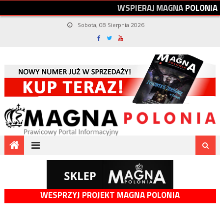
W
S
P
I
E
R
A
J
M
A
G
N
A
P
O
L
O
N
I
A
Sobota, 08 Sierpnia 2026
WESPRZYJ PROJEKT MAGNA POLONIA