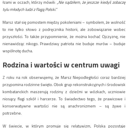
łzami w oczach, którzy mówili:
„Nie sądziłem, że jeszcze kiedyś zobaczę
tylu młodych ludzi z flagą Polski.”
Marsz stał się pomostem między pokoleniami – symbolem, że wolność
to nie tylko słowo z podręcznika historii, ale zobowiązanie wobec
przyszłości. To także przypomnienie, że można kochać Ojczyznę, nie
nienawidząc nikogo. Prawdziwy patriota nie buduje murów – buduje
wspólnotę ducha.
Rodzina i wartości w centrum uwagi
Z roku na rok obserwujemy, że Marsz Niepodległości coraz bardziej
przypomina rodzinne święto. Obok grup rekonstrukcyjnych i środowisk
kombatanckich maszerują rodziny z dziećmi w wózkach, uczniowie
niosący flagi szkół i harcerze. To świadectwo tego, że prawicowe i
konserwatywne wartości nie są anachronizmem – są żywe i
potrzebne.
W świecie, w którym promuje się relatywizm, Polska pozostaje