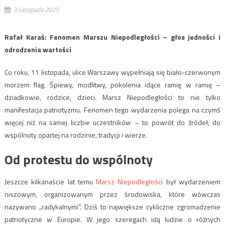
3 listopada 2025
Rafał Karaś: Fenomen Marszu Niepodległości – głos jedności i
odrodzenia wartości
Co roku, 11 listopada, ulice Warszawy wypełniają się biało-czerwonym
morzem flag. Śpiewy, modlitwy, pokolenia idące ramię w ramię –
dziadkowie, rodzice, dzieci. Marsz Niepodległości to nie tylko
manifestacja patriotyzmu. Fenomen tego wydarzenia polega na czymś
więcej niż na samej liczbie uczestników – to powrót do źródeł, do
wspólnoty opartej na rodzinie, tradycji i wierze.
Od protestu do wspólnoty
Jeszcze kilkanaście lat temu
Marsz Niepodległości
był wydarzeniem
niszowym, organizowanym przez środowiska, które wówczas
nazywano „radykalnymi”. Dziś to największe cykliczne zgromadzenie
patriotyczne w Europie. W jego szeregach idą ludzie o różnych