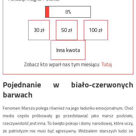
8%
30 zł
50 zł
100 zł
Inna kwota
Zobacz kto wparł nas tym miesiącu:
Tutaj
Pojednanie w biało-czerwonych
barwach
Fenomen Marszu polega również na jego ładunku emocjonalnym. Choć
media często próbowały go przedstawiać jako marsz podziału,
rzeczywistość jest inna. To święto pokoju i dumy narodowej, które uczy,
że patriotyzm nie musi być agresywny. Widziałem starszych ludzi ze