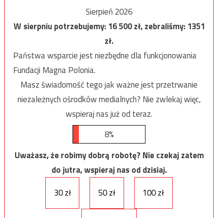
Sierpień 2026
W sierpniu potrzebujemy:
16 500
zł, zebraliśmy:
1351
zł.
Państwa wsparcie jest niezbędne dla funkcjonowania
Fundacji Magna Polonia.
Masz świadomość tego jak ważne jest przetrwanie
niezależnych ośrodków medialnych? Nie zwlekaj więc,
wspieraj nas już od teraz.
8%
Uważasz, że robimy dobrą robotę? Nie czekaj zatem
do jutra, wspieraj nas od dzisiaj.
30 zł
50 zł
100 zł