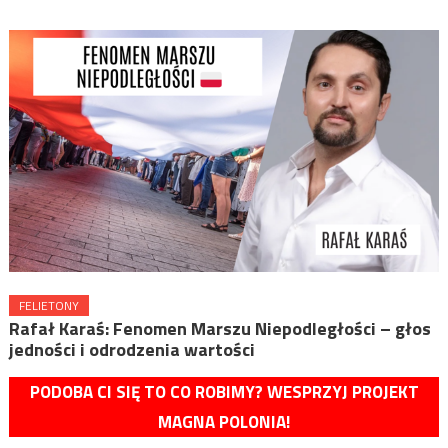
FELIETONY
Rafał Karaś: Fenomen Marszu Niepodległości – głos
jedności i odrodzenia wartości
PODOBA CI SIĘ TO CO ROBIMY? WESPRZYJ PROJEKT
MAGNA POLONIA!