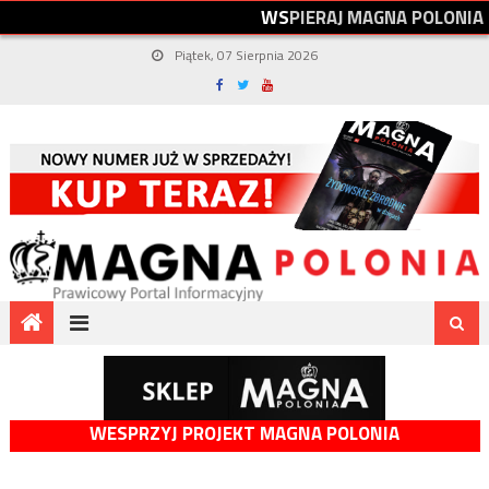
W
S
P
I
E
R
A
J
M
A
G
N
A
P
O
L
O
N
I
A
Piątek, 07 Sierpnia 2026
WESPRZYJ PROJEKT MAGNA POLONIA