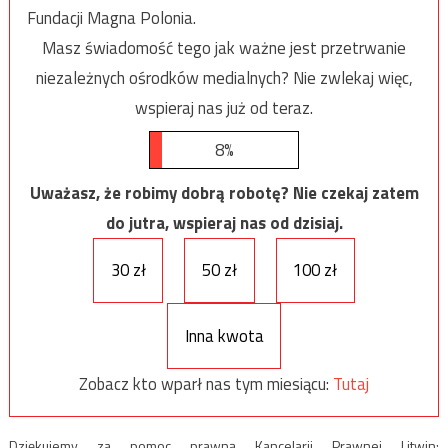
Fundacji Magna Polonia.
Masz świadomość tego jak ważne jest przetrwanie
niezależnych ośrodków medialnych? Nie zwlekaj więc,
wspieraj nas już od teraz.
8%
Uważasz, że robimy dobrą robotę? Nie czekaj zatem
do jutra, wspieraj nas od dzisiaj.
30 zł
50 zł
100 zł
Inna kwota
Zobacz kto wparł nas tym miesiącu:
Tutaj
Dziękujemy za pomoc prawną Kancelarii Prawnej Litwin: