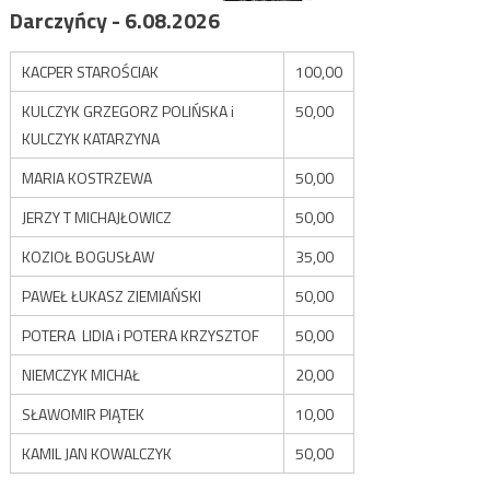
Darczyńcy - 6.08.2026
KACPER STAROŚCIAK
100,00
KULCZYK GRZEGORZ POLIŃSKA i
50,00
KULCZYK KATARZYNA
MARIA KOSTRZEWA
50,00
JERZY T MICHAJŁOWICZ
50,00
KOZIOŁ BOGUSŁAW
35,00
PAWEŁ ŁUKASZ ZIEMIAŃSKI
50,00
POTERA LIDIA i POTERA KRZYSZTOF
50,00
NIEMCZYK MICHAŁ
20,00
SŁAWOMIR PIĄTEK
10,00
KAMIL JAN KOWALCZYK
50,00