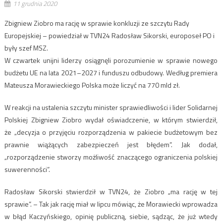
11 grudnia 2020
Zbigniew Ziobro ma rację w sprawie konkluzji ze szczytu Rady
Europejskiej – powiedział w TVN24 Radosław Sikorski, europoseł PO i
były szef MSZ.
W czwartek unijni liderzy osiągnęli porozumienie w sprawie nowego
budżetu UE na lata 2021–2027 i funduszu odbudowy. Według premiera
Mateusza Morawieckiego Polska może liczyć na 770 mld zł.
W reakcji na ustalenia szczytu minister sprawiedliwości i lider Solidarnej
Polskiej Zbigniew Ziobro wydał oświadczenie, w którym stwierdził,
że „decyzja o przyjęciu rozporządzenia w pakiecie budżetowym bez
prawnie wiążących zabezpieczeń jest błędem”. Jak dodał,
„rozporządzenie stworzy możliwość znaczącego ograniczenia polskiej
suwerenności”.
Radosław Sikorski stwierdził w TVN24, że Ziobro „ma rację w tej
sprawie”. – Tak jak rację miał w lipcu mówiąc, że Morawiecki wprowadza
w błąd Kaczyńskiego, opinię publiczną, siebie, sądząc, że już wtedy