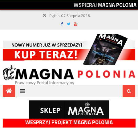
W
S
P
I
E
R
A
J
M
A
G
N
A
P
O
L
O
N
I
A
Piątek, 07 Sierpnia 2026
WESPRZYJ PROJEKT MAGNA POLONIA