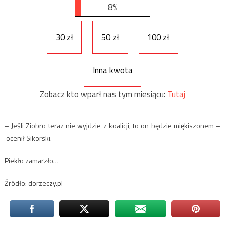
8%
30 zł
50 zł
100 zł
Inna kwota
Zobacz kto wparł nas tym miesiącu:
Tutaj
– Jeśli Ziobro teraz nie wyjdzie z koalicji, to on będzie miękiszonem –
ocenił Sikorski.
Piekło zamarzło…
Źródło: dorzeczy.pl