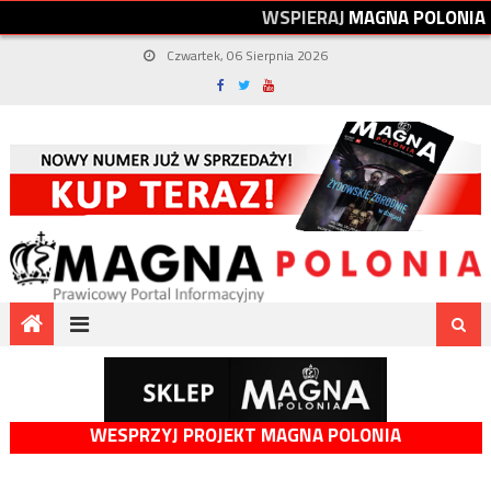
W
S
P
I
E
R
A
J
M
A
G
N
A
P
O
L
O
N
I
A
Czwartek, 06 Sierpnia 2026
WESPRZYJ PROJEKT MAGNA POLONIA