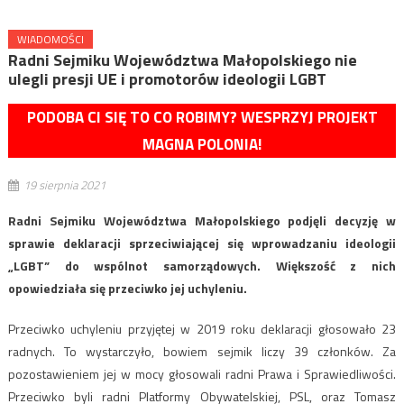
WIADOMOŚCI
Radni Sejmiku Województwa Małopolskiego nie
ulegli presji UE i promotorów ideologii LGBT
PODOBA CI SIĘ TO CO ROBIMY? WESPRZYJ PROJEKT
MAGNA POLONIA!
19 sierpnia 2021
Radni Sejmiku Województwa Małopolskiego podjęli decyzję w
sprawie deklaracji sprzeciwiającej się wprowadzaniu ideologii
„LGBT” do wspólnot samorządowych. Większość z nich
opowiedziała się przeciwko jej uchyleniu.
Przeciwko uchyleniu przyjętej w 2019 roku deklaracji głosowało 23
radnych. To wystarczyło, bowiem sejmik liczy 39 członków. Za
pozostawieniem jej w mocy głosowali radni Prawa i Sprawiedliwości.
Przeciwko byli radni Platformy Obywatelskiej, PSL, oraz Tomasz