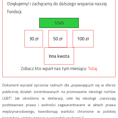
Dziękujemy! i zachęcamy do dalszego wsparcia naszej
fundacji.
104%
30 zł
50 zł
100 zł
Inna kwota
Zobacz kto wparł nas tym miesiącu:
Tutaj
Dokument wyrażał sprzeciw radnych dla „pojawiających się w sferze
publicznej działań zorientowanych na promowanie ideologii ruchów
LGBT”. Jak określono w deklaracji, cele tej ideologii „naruszają
podstawowe prawa i wolności zagwarantowane w aktach prawa
międzynarodowego, kwestionują wartości chronione w polskiej
konstytucji, a także ingerują w porządek społeczny”.