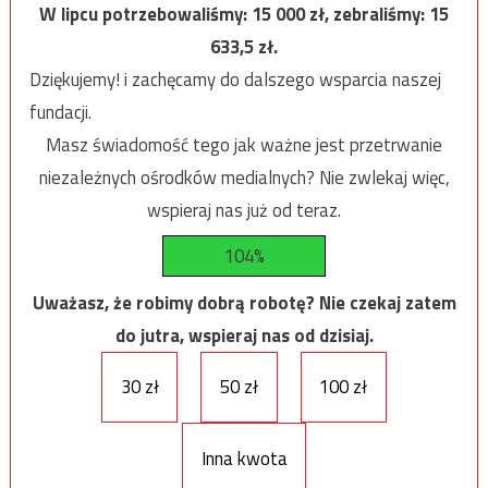
W lipcu potrzebowaliśmy:
15 000
zł, zebraliśmy:
15
633,5
zł.
Dziękujemy! i zachęcamy do dalszego wsparcia naszej
fundacji.
Masz świadomość tego jak ważne jest przetrwanie
niezależnych ośrodków medialnych? Nie zwlekaj więc,
wspieraj nas już od teraz.
104%
Uważasz, że robimy dobrą robotę? Nie czekaj zatem
do jutra, wspieraj nas od dzisiaj.
30 zł
50 zł
100 zł
Inna kwota