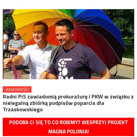
WIADOMOŚCI
Radni PiS zawiadomią prokuraturę i PKW w związku z
nielegalną zbiórką podpisów poparcia dla
Trzaskowskiego
PODOBA CI SIĘ TO CO ROBIMY? WESPRZYJ PROJEKT
MAGNA POLONIA!