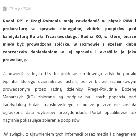
29 maja 2020
Radni PiS z Pragi-Południe mają zawiadomić w piątek PKW i
prokuraturę w sprawie nielegalnej zbiórki podpisów pod
kandydaturą Rafała Trzaskowskiego. Radna KO, w której biurze
miała być prowadzona zbiórka, w rozmowie z szefem klubu
zaprzeczyła doniesieniom w jej sprawie i określiła je jako
prowokację.
Zapowiedź radnych PiS to pokłosie środowego artykułu portalu
tvp.info, którego dziennikarze ustalili, że w biurze rachunkowym
prowadzonym przez radną dzielnicy Praga-Południe Bożenę
Manarczyk (KO) zbierane są podpisy na listach poparcia pod
kandydaturą Rafała Trzaskowskiego, mimo że jeszcze nie została
ogłoszona data wyborów prezydenckich. Portal opublikował też
nagranie pokazujące zbieranie podpisów.
„W związku z ujawnieniem tych informacji przez media i z nagraniem