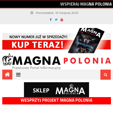
W
S
P
I
E
R
A
J
M
A
G
N
A
P
O
L
O
N
I
A
Poniedziałek, 10 Sierpnia 2026
WESPRZYJ PROJEKT MAGNA POLONIA