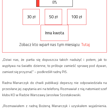
8%
30 zł
50 zł
100 zł
Inna kwota
Zobacz kto wparł nas tym miesiącu:
Tutaj
„Dziwi nas, że partia się dopuszcza takich nadużyć i potem, jak to
wypływa na światło dzienne, to próbuje zamieść sprawę pod dywan,
zamiast się przyznać” – podkreślił radny PiS.
Radna Manarczyk do chwili publikacji depeszy nie odpowiedziała na
przesłane jej zapytania ani na telefony. Rozmawiał z nią natomiast szef
klubu KO w Radzie Warszawy Jarosław Szostakowski.
„Rozmawiałem z radną Bożeną Manarczyk i uzyskałem wyjaśnienia.