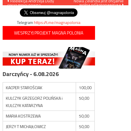
Nawigacja
Reelekcja Andrzeja Dudy
Nowa Zelandia jest oficjalnie
wolna od koronawirusa
coraz mniej pewna
wpisu
Telegram
https://t.me/magnapolonia
WESPRZYJ PROJEKT MAGNA POLONIA
Darczyńcy - 6.08.2026
KACPER STAROŚCIAK
100,00
KULCZYK GRZEGORZ POLIŃSKA i
50,00
KULCZYK KATARZYNA
MARIA KOSTRZEWA
50,00
JERZY T MICHAJŁOWICZ
50,00