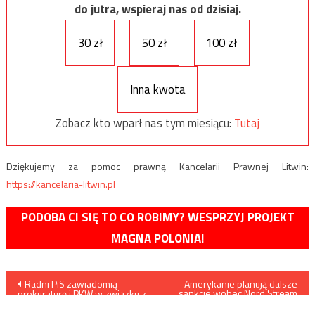
do jutra, wspieraj nas od dzisiaj.
30 zł
50 zł
100 zł
Inna kwota
Zobacz kto wparł nas tym miesiącu:
Tutaj
Dziękujemy za pomoc prawną Kancelarii Prawnej Litwin:
https://kancelaria-litwin.pl
PODOBA CI SIĘ TO CO ROBIMY? WESPRZYJ PROJEKT
MAGNA POLONIA!
Nawigacja
Radni PiS zawiadomią
Amerykanie planują dalsze
sankcje wobec Nord Stream
prokuraturę i PKW w związku z
2
wpisu
nielegalną zbiórką podpisów
poparcia dla Trzaskowskiego