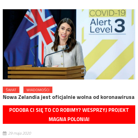
ŚWIAT
WIADOMOŚCI
Nowa Zelandia jest oficjalnie wolna od koronawirusa
PODOBA CI SIĘ TO CO ROBIMY? WESPRZYJ PROJEKT
MAGNA POLONIA!
29 maja 2020