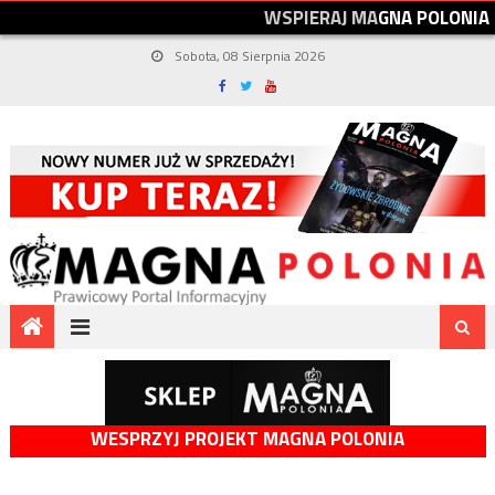
W
S
P
I
E
R
A
J
M
A
G
N
A
P
O
L
O
N
I
A
Sobota, 08 Sierpnia 2026
WESPRZYJ PROJEKT MAGNA POLONIA