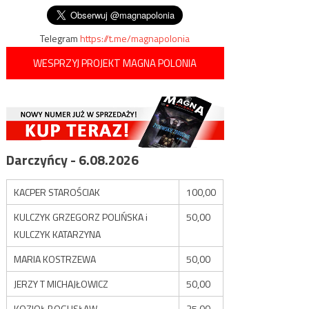
Telegram
https://t.me/magnapolonia
WESPRZYJ PROJEKT MAGNA POLONIA
Darczyńcy - 6.08.2026
KACPER STAROŚCIAK
100,00
KULCZYK GRZEGORZ POLIŃSKA i
50,00
KULCZYK KATARZYNA
MARIA KOSTRZEWA
50,00
JERZY T MICHAJŁOWICZ
50,00
KOZIOŁ BOGUSŁAW
35,00