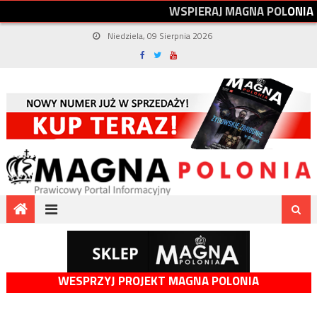
W
S
P
I
E
R
A
J
M
A
G
N
A
P
O
L
O
N
I
A
Niedziela, 09 Sierpnia 2026
WESPRZYJ PROJEKT MAGNA POLONIA