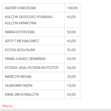
KACPER STAROŚCIAK
100,00
KULCZYK GRZEGORZ POLIŃSKA i
50,00
KULCZYK KATARZYNA
MARIA KOSTRZEWA
50,00
JERZY T MICHAJŁOWICZ
50,00
KOZIOŁ BOGUSŁAW
35,00
PAWEŁ ŁUKASZ ZIEMIAŃSKI
50,00
POTERA LIDIA i POTERA KRZYSZTOF
50,00
NIEMCZYK MICHAŁ
20,00
SŁAWOMIR PIĄTEK
10,00
KAMIL JAN KOWALCZYK
50,00
Więcej...