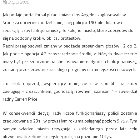
2 lipca 2020
Jak podaje portal forsal.pl rada miasta Los Angeles zagłosowała w
środę za obcięciem budżetu miejskiej policji o 150 mln dolarów i
redukcją liczby funkcjonariuszy. To kolejne miasto, które zdecydowało
się na podobny krok w obliczu protestów.
Radni przegłosowali zmiany w budżecie stosunkiem głosów 12 do 2.
Jak podaje agencja AP, zaoszczędzone środki, z których dwie trzecie
miały być przeznaczone na sfinansowanie nadgodzin funkcjonariuszy,
zostaną przekierowane na usługi i programy dla mniejszości rasowych.
„To krok naprzód, wspierający mniejszości w sposób, na który
zasługują – z szacunkiem, godnością i równymi szansami” – stwierdził
radny Curren Price.
W konsekwencji decyzji rady liczba funkcjonariuszy policji zostanie
zredukowana o 231 i w przyszłym roku ma osiągnąć poziom 9 757. Tym
samym władze miasta rezygnują z zakładanego przez lata celu
utrzymania liczebności miejskiej policji na poziomie 10 tys.