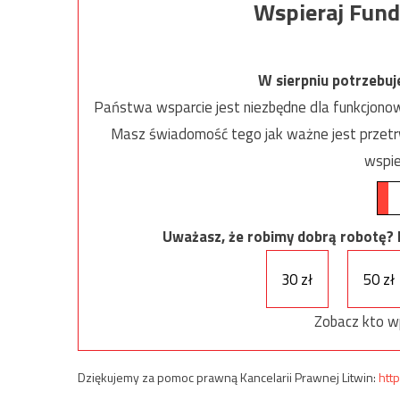
Wspieraj Fund
W sierpniu potrzebu
Państwa wsparcie jest niezbędne dla funkcjonow
Masz świadomość tego jak ważne jest przetrw
wspie
Uważasz, że robimy dobrą robotę? Ni
30 zł
50 zł
Zobacz kto w
Dziękujemy za pomoc prawną Kancelarii Prawnej Litwin:
http