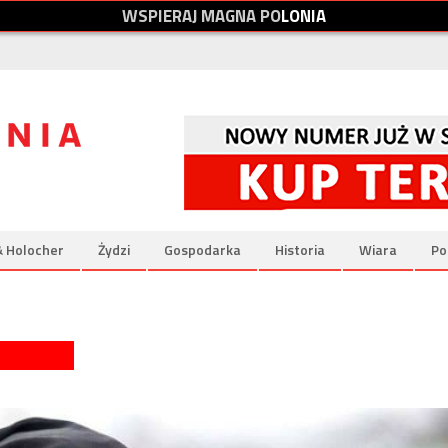
W
S
P
I
E
R
A
J
M
A
G
N
A
P
O
L
O
N
I
A
& Holocher
Żydzi
Gospodarka
Historia
Wiara
Po