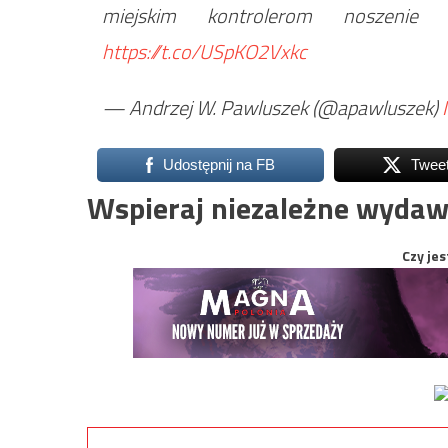
miejskim kontrolerom noszenie
https://t.co/USpKO2Vxkc
— Andrzej W. Pawluszek (@apawluszek)
Udostępnij na FB
Twee
Wspieraj niezależne wydaw
Czy jes