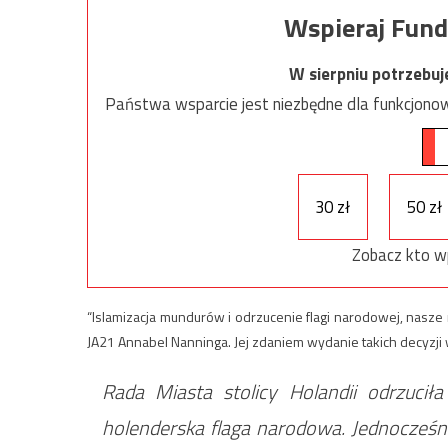
Wspieraj Fund
W sierpniu potrzebu
Państwa wsparcie jest niezbędne dla funkcjonow
30 zł
50 zł
Zobacz kto w
“Islamizacja mundurów i odrzucenie flagi narodowej, nasze 
JA21 Annabel Nanninga. Jej zdaniem wydanie takich decyzji w
Rada Miasta stolicy Holandii odrzucił
holenderska flaga narodowa. Jednocześni