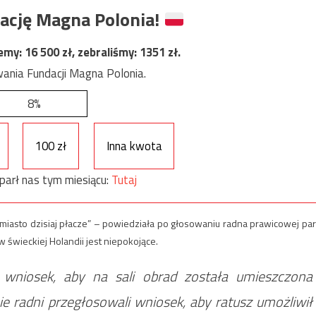
ację Magna Polonia!
jemy:
16 500
zł, zebraliśmy:
1351
zł.
ania Fundacji Magna Polonia.
8%
100 zł
Inna kwota
parł nas tym miesiącu:
Tutaj
miasto dzisiaj płacze” – powiedziała po głosowaniu radna prawicowej part
 świeckiej Holandii jest niepokojące.
a wniosek, aby na sali obrad została umieszczona
e radni przegłosowali wniosek, aby ratusz umożliwił