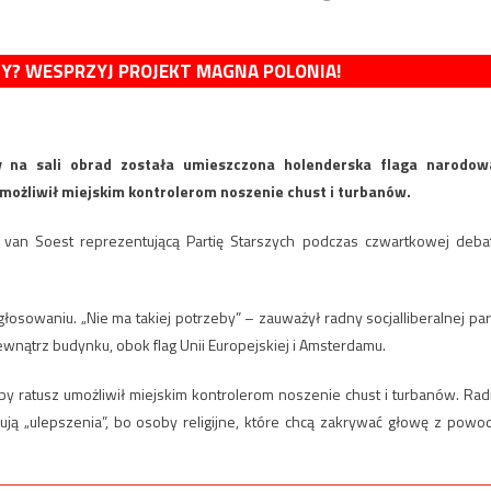
MY? WESPRZYJ PROJEKT MAGNA POLONIA!
by na sali obrad została umieszczona holenderska flaga narodow
umożliwił miejskim kontrolerom noszenie chust i turbanów.
l van Soest reprezentującą Partię Starszych podczas czwartkowej deba
sowaniu. „Nie ma takiej potrzeby” – zauważył radny socjalliberalnej part
ewnątrz budynku, obok flag Unii Europejskiej i Amsterdamu.
aby ratusz umożliwił miejskim kontrolerom noszenie chust i turbanów. Rad
ują „ulepszenia”, bo osoby religijne, które chcą zakrywać głowę z powo