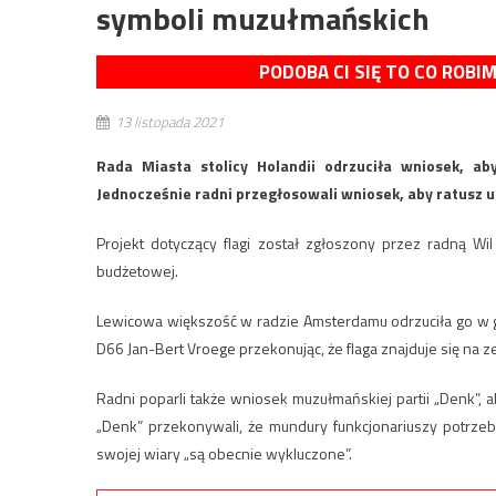
symboli muzułmańskich
PODOBA CI SIĘ TO CO ROBI
13 listopada 2021
Rada Miasta stolicy Holandii odrzuciła wniosek, a
Jednocześnie radni przegłosowali wniosek, aby ratusz 
Projekt dotyczący flagi został zgłoszony przez radną Wi
budżetowej.
Lewicowa większość w radzie Amsterdamu odrzuciła go w gło
D66 Jan-Bert Vroege przekonując, że flaga znajduje się na z
Radni poparli także wniosek muzułmańskiej partii „Denk”, 
„Denk” przekonywali, że mundury funkcjonariuszy potrzeb
swojej wiary „są obecnie wykluczone”.