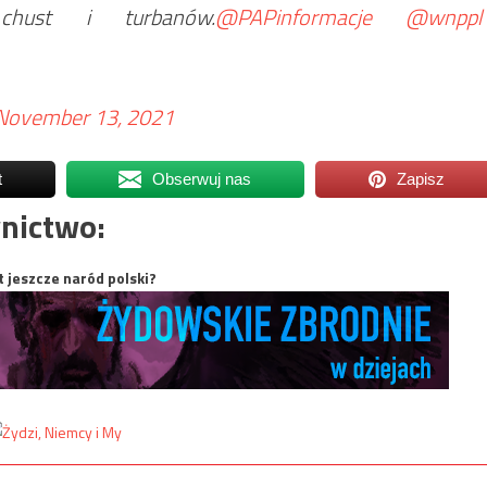
 chust i turbanów.
@PAPinformacje
@wnppl
November 13, 2021
t
Obserwuj nas
Zapisz
nictwo:
t jeszcze naród polski?