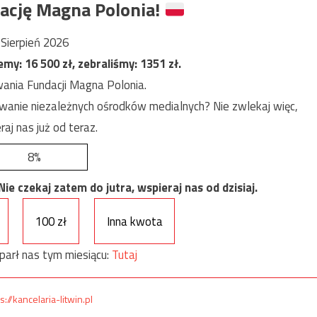
ację Magna Polonia!
Sierpień 2026
jemy:
16 500
zł, zebraliśmy:
1351
zł.
ania Fundacji Magna Polonia.
anie niezależnych ośrodków medialnych? Nie zwlekaj więc,
raj nas już od teraz.
8%
e czekaj zatem do jutra, wspieraj nas od dzisiaj.
100 zł
Inna kwota
parł nas tym miesiącu:
Tutaj
s://kancelaria-litwin.pl