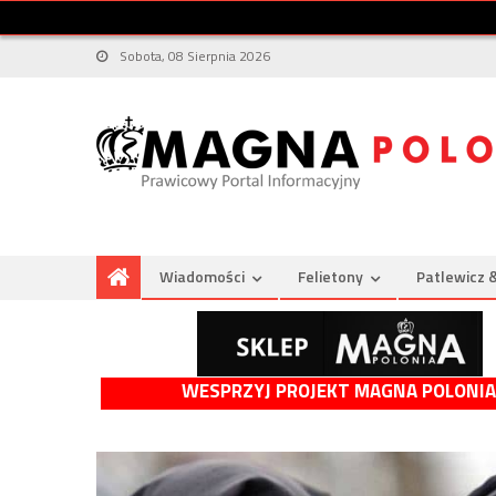
Sobota, 08 Sierpnia 2026
Wiadomości
Felietony
Patlewicz 
WESPRZYJ PROJEKT MAGNA POLONIA