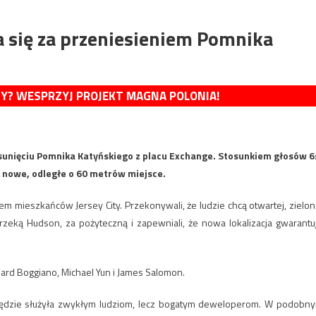
a się za przeniesieniem Pomnika
MY? WESPRZYJ PROJEKT MAGNA POLONIA!
usunięciu Pomnika Katyńskiego z placu Exchange. Stosunkiem głosów 6
 nowe, odległe o 60 metrów miejsce.
m mieszkańców Jersey City. Przekonywali, że ludzie chcą otwartej, zielon
rzeką Hudson, za pożyteczną i zapewniali, że nowa lokalizacja gwarantu
hard Boggiano, Michael Yun i James Salomon.
e będzie służyła zwykłym ludziom, lecz bogatym deweloperom. W podobn