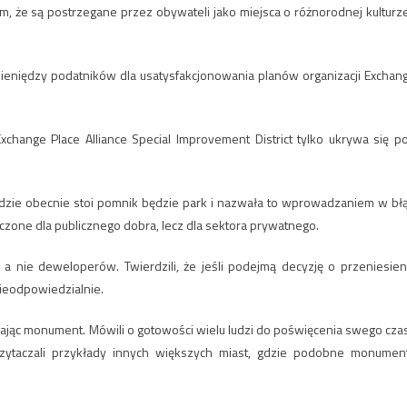
, że są postrzegane przez obywateli jako miejsca o różnorodnej kulturze
a pieniędzy podatników dla usatysfakcjonowania planów organizacji Exchan
Exchange Place Alliance Special Improvement District tylko ukrywa się p
dzie obecnie stoi pomnik będzie park i nazwała to wprowadzaniem w bł
czone dla publicznego dobra, lecz dla sektora prywatnego.
 a nie deweloperów. Twierdzili, że jeśli podejmą decyzję o przeniesien
ieodpowiedzialnie.
iając monument. Mówili o gotowości wielu ludzi do poświęcenia swego cza
Przytaczali przykłady innych większych miast, gdzie podobne monumen