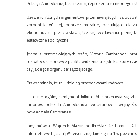
Polacy i Amerykanie, biali i czarni, reprezentanci młodego i 
Używano różnych argumentów przemawiających za pozosta
zbrodni katyńskiej, poprzez moralne, postulujące okaz
ekonomiczne przeciwstawiające się wydawaniu pienięd
estetyczne i polityczne.
Jedna z przemawiających osób, Victoria Cambranes, bron
rozpatrywali sprawy z punktu widzenia urzędnika, który cza
czy jakiegoś organu zarządzającego.
Przypominała, że to ludzie są pracodawcami radnych.
– To nie ogólny sentyment kilku osób sprzeciwia się zbe
milionów polskich Amerykanów, weteranów II wojny świ
powiedziała Cambranes.
Inny mówca, Wojciech Mazur, podkreślał, że Pomnik Kat
internetowych jak TripAdvisor, znajduje się na 15. pozycji 