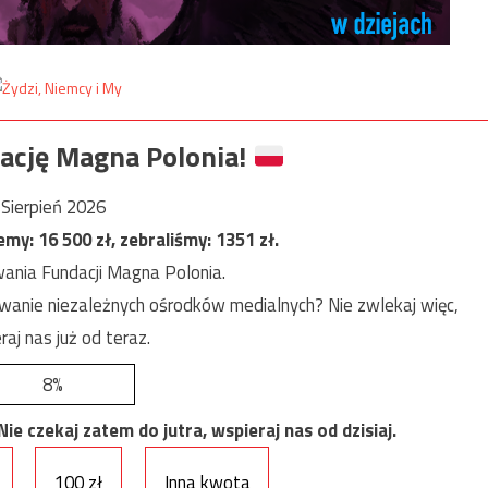
ację Magna Polonia!
Sierpień 2026
jemy:
16 500
zł, zebraliśmy:
1351
zł.
ania Fundacji Magna Polonia.
anie niezależnych ośrodków medialnych? Nie zwlekaj więc,
raj nas już od teraz.
8%
e czekaj zatem do jutra, wspieraj nas od dzisiaj.
100 zł
Inna kwota