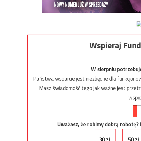
Wspieraj Fund
W sierpniu potrzebu
Państwa wsparcie jest niezbędne dla funkcjonow
Masz świadomość tego jak ważne jest przetrw
wspie
Uważasz, że robimy dobrą robotę? Ni
30 zł
50 zł