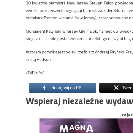
30 kwietnia burmistrz New Jersey Steven Fulop powiadomi
wyniku późniejszych negocjacji burmistrza z dyrektorem 
burmistrz Trenton w stanie New Jersey), zaproponowano now
Monument Katyński w Jersey City ma ok. 12 metrów wysokoś
stojąca na cokole postać żołnierza przebitego na wylot bag
Autorem pomnika jest polski rzeźbiarz Andrzej Pityński. 
rzeką Hudson.
/TVP Info/
Udostępnij na FB
Twee
Wspieraj niezależne wydaw
Czy jes