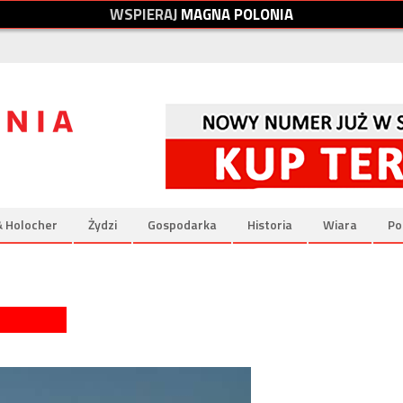
W
S
P
I
E
R
A
J
M
A
G
N
A
P
O
L
O
N
I
A
& Holocher
Żydzi
Gospodarka
Historia
Wiara
Po