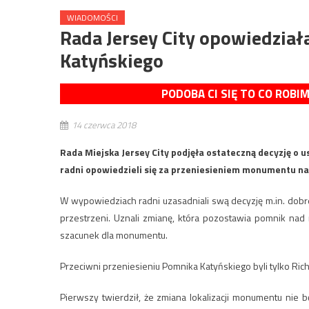
WIADOMOŚCI
Rada Jersey City opowiedział
Katyńskiego
PODOBA CI SIĘ TO CO ROBI
14 czerwca 2018
Rada Miejska Jersey City podjęła ostateczną decyzję o 
radni opowiedzieli się za przeniesieniem monumentu na
W wypowiedziach radni uzasadniali swą decyzję m.in. dobre
przestrzeni. Uznali zmianę, która pozostawia pomnik nad 
szacunek dla monumentu.
Przeciwni przeniesieniu Pomnika Katyńskiego byli tylko Ric
Pierwszy twierdził, że zmiana lokalizacji monumentu ni