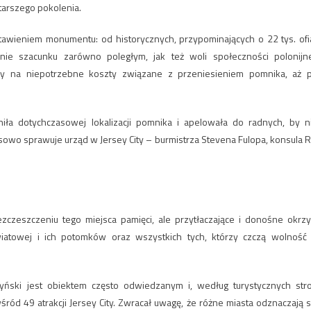
starszego pokolenia.
wieniem monumentu: od historycznych, przypominających o 22 tys. ofi
anie szacunku zarówno poległym, jak też woli społeczności polonijne
zy na niepotrzebne koszty związane z przeniesieniem pomnika, aż 
iła dotychczasowej lokalizacji pomnika i apelowała do radnych, by n
sowo sprawuje urząd w Jersey City – burmistrza Stevena Fulopa, konsula R
zczeszczeniu tego miejsca pamięci, ale przytłaczające i donośne okrzy
atowej i ich potomków oraz wszystkich tych, którzy czczą wolność
yński jest obiektem często odwiedzanym i, według turystycznych str
wśród 49 atrakcji Jersey City. Zwracał uwagę, że różne miasta odznaczają s