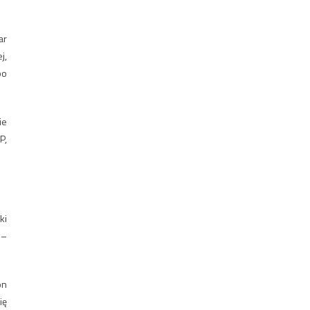
ar
j,
po
ie
P,
ki
 –
on
ię