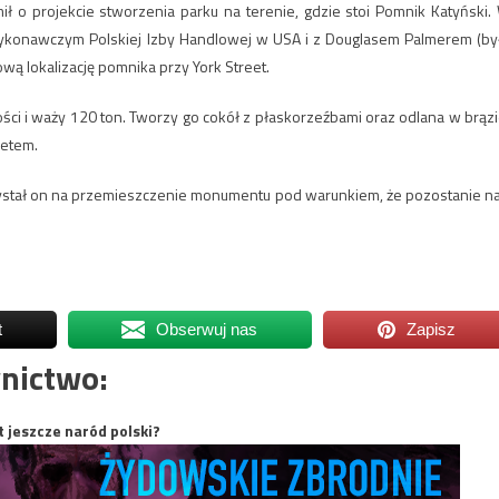
ł o projekcie stworzenia parku na terenie, gdzie stoi Pomnik Katyński.
wykonawczym Polskiej Izby Handlowej w USA i z Douglasem Palmerem (by
ą lokalizację pomnika przy York Street.
ci i waży 120 ton. Tworzy go cokół z płaskorzeźbami oraz odlana w brązi
netem.
Przystał on na przemieszczenie monumentu pod warunkiem, że pozostanie n
t
Obserwuj nas
Zapisz
nictwo:
t jeszcze naród polski?