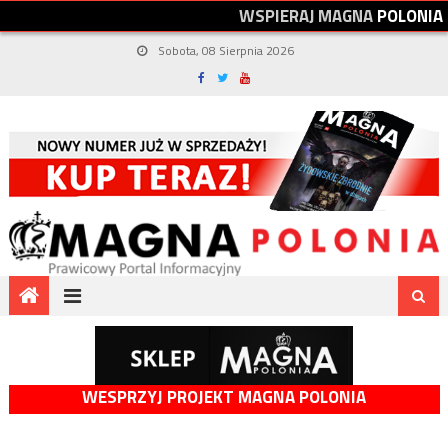
W
S
P
I
E
R
A
J
M
A
G
N
A
P
O
L
O
N
I
A
Sobota, 08 Sierpnia 2026
WESPRZYJ PROJEKT MAGNA POLONIA