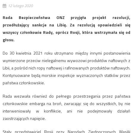
12 lutego 2020
Rada Bezpieczeństwa ONZ przyjęła projekt rezolucji,
przedłużający sankcje na Libię. Za rezolucją opowiedzieli się
wszyscy członkowie Rady, oprócz Rosji, która wstrzymała się od
głosu.
Do 30 kwietnia 2021 roku utrzymano między innymi postanowienia
wymierzone przeciw nielegalnemu wywozowi produktów naftowych z
Libii, a pośród nich ropy naftowej i rafinowanych produktów naftowych.
Kontynuowane będą morskie inspekcje wyznaczonych statków przez
państwa członkowskie.
Rada wezwała również do pełnego przestrzegania przez państwa
członkowskie embarga na broń, zwracając się do wszystkich, by nie
interweniowały w konflikcie, ani nie podejmowały działań
zaostrzających napięcie.
Stały przedstawiciel Rosji przy Narodach Zjednoczonych Wasilij