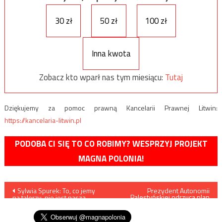
30 zł
50 zł
100 zł
Inna kwota
Zobacz kto wparł nas tym miesiącu:
Tutaj
Dziękujemy za pomoc prawną Kancelarii Prawnej Litwin:
https://kancelaria-litwin.pl
PODOBA CI SIĘ TO CO ROBIMY? WESPRZYJ PROJEKT
MAGNA POLONIA!
Nawigacja
Sylwia Spurek: To, co jemy
Prezydent Autonomii
Palestyńskiej odrzuca plan
na talerzu, nie jest naszą
pokojowy
wpisu
prywatną sprawą