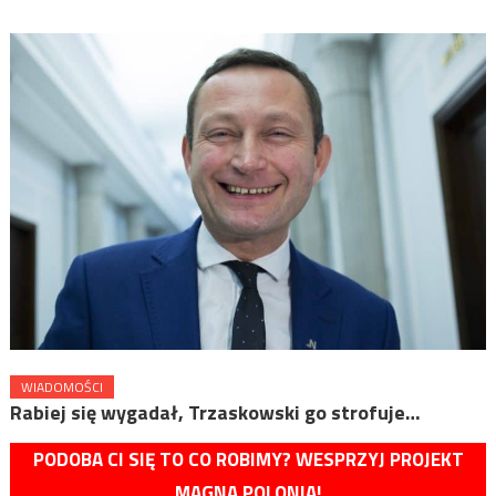
WIADOMOŚCI
Rabiej się wygadał, Trzaskowski go strofuje…
PODOBA CI SIĘ TO CO ROBIMY? WESPRZYJ PROJEKT
MAGNA POLONIA!