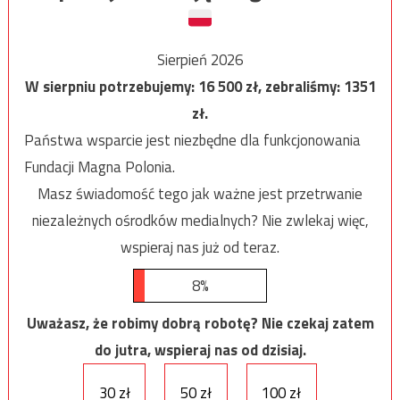
Sierpień 2026
W sierpniu potrzebujemy:
16 500
zł, zebraliśmy:
1351
zł.
Państwa wsparcie jest niezbędne dla funkcjonowania
Fundacji Magna Polonia.
Masz świadomość tego jak ważne jest przetrwanie
niezależnych ośrodków medialnych? Nie zwlekaj więc,
wspieraj nas już od teraz.
8%
Uważasz, że robimy dobrą robotę? Nie czekaj zatem
do jutra, wspieraj nas od dzisiaj.
30 zł
50 zł
100 zł