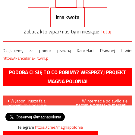
Inna kwota
Zobacz kto wparł nas tym miesiącu:
Tutaj
Dziękujemy za pomoc prawną Kancelarii Prawnej Litwin:
https://kancelaria-litwin.pl
PODOBA CI SIĘ TO CO ROBIMY? WESPRZYJ PROJEKT
MAGNA POLONIA!
Nawigacja
W Japonii rusza fala
W internecie pojawiło się
nagranie z masakry meczetu
policyjnych śledztw w
w Nowej Zelandii (Tylko dla
wpisu
sprawie molestowania dzieci
dorosłych)
Telegram
https://t.me/magnapolonia