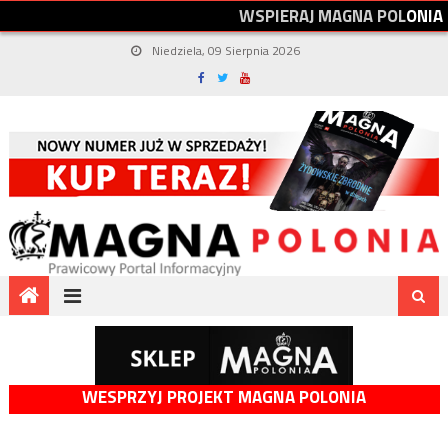
W
S
P
I
E
R
A
J
M
A
G
N
A
P
O
L
O
N
I
A
Niedziela, 09 Sierpnia 2026
WESPRZYJ PROJEKT MAGNA POLONIA