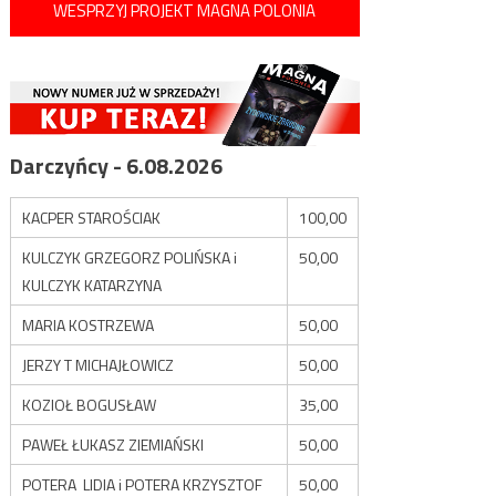
WESPRZYJ PROJEKT MAGNA POLONIA
Darczyńcy - 6.08.2026
KACPER STAROŚCIAK
100,00
KULCZYK GRZEGORZ POLIŃSKA i
50,00
KULCZYK KATARZYNA
MARIA KOSTRZEWA
50,00
JERZY T MICHAJŁOWICZ
50,00
KOZIOŁ BOGUSŁAW
35,00
PAWEŁ ŁUKASZ ZIEMIAŃSKI
50,00
POTERA LIDIA i POTERA KRZYSZTOF
50,00